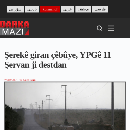
Skip
to
سۆرانی
بادینی
kurmancî
عربي
Türkçe
فارسی
content
Şerekê giran çêbûye, YPGê 11
Şervan ji destdan
24/03/2021
in
Kurdistan