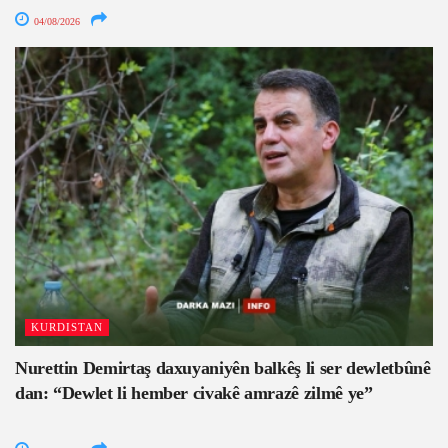
04/08/2026
KURDISTAN
Nurettin Demirtaş daxuyaniyên balkêş li ser dewletbûnê
dan: “Dewlet li hember civakê amrazê zilmê ye”