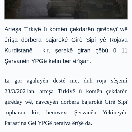
Arteşa Tirkiyê û komên çekdarên girêdayî wê
êrîşa dorbera bajarokê Girê Sipî yê Rojava
Kurdistanê kir, şerekê giran çêbû û 11
Şervanên YPGê ketin ber êrîşan.
Li gor agahiyên destê me, duh roja sêşemî
23/3/2021an, arteşa Tirkiyê û komên çekdarên
girêday wê, navçeyên dorbera bajarokê Girê Sipî
topbaran kir, hemwext Şervanên Yekîneyên
Parastina Gel YPGê bersiva êrîşê da.