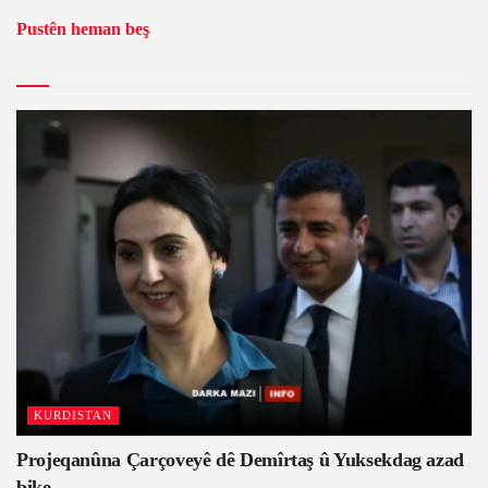
Pustên heman beş
KURDISTAN
Projeqanûna Çarçoveyê dê Demîrtaş û Yuksekdag azad
bike