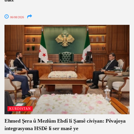
06/08/2026
KURDISTAN
Ehmed Şera û Mezlûm Ebdî li Şamê civiyan: Pêvajoya
integrasyona HSDê li ser masê ye