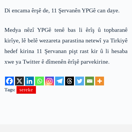
Di encama êrşê de, 11 Şervanên YPGê can daye.
Medya nêzî YPGê tenê bas li êrîş û topbaranê
kirîye, lê belê wezareta parastina netewî ya Tirkiyê
hedef kirina 11 Şervanan pişt rast kir û li hesaba
xwe ya Twitter ê dîmenên êrîşê parvekirine.
Tags:
sereke