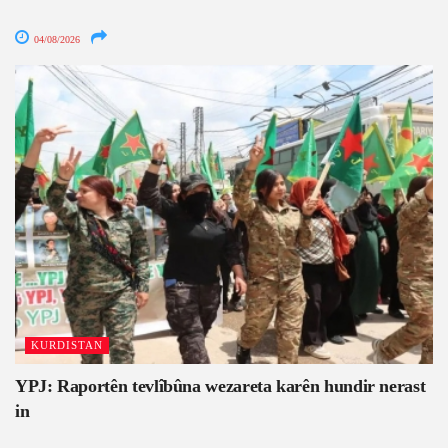
04/08/2026
KURDISTAN
YPJ: Raportên tevlîbûna wezareta karên hundir nerast
in