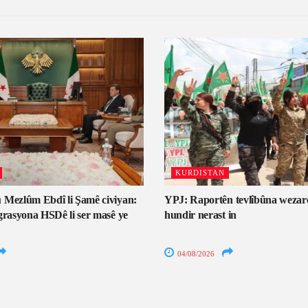
KURDISTAN
 Mezlûm Ebdî li Şamê civiyan:
YPJ: Raportên tevlîbûna wezar
grasyona HSDê li ser masê ye
hundir nerast in
04/08/2026