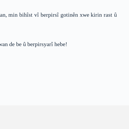
, min bihîst vî berpirsî gotinên xwe kirin rast û
 wan de be û berpirsyarî hebe!