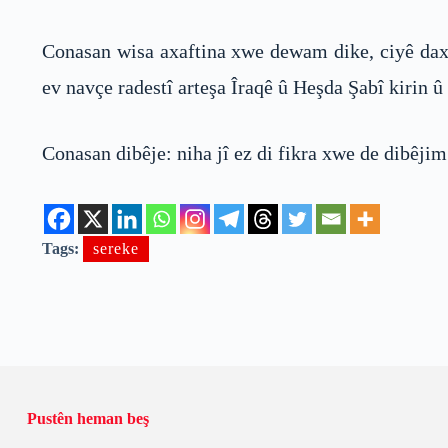
Conasan wisa axaftina xwe dewam dike, ciyê daxê 
ev navçe radestî arteşa Îraqê û Heşda Şabî kirin û
Conasan dibêje: niha jî ez di fikra xwe de dibêjim
Tags:
sereke
Pustên heman beş