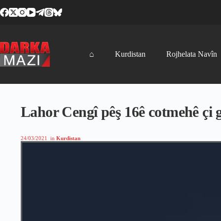
Skip
to
content
⌂
Kurdistan
Rojhelata Navîn
Lahor Cengî pêş 16ê cotmehê çi
24/03/2021
in
Kurdistan