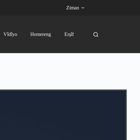
Ziman
Vîdîyo
Hemereng
Erşîf