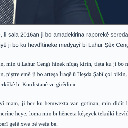
li sala 2016an ji bo amadekirina raporekê seredana
yê ji bo ku hevdîtineke medyayî bi Lahur Şêx Cen
n, min û Lahur Cengî hinek nîqaş kirin, tişta ku ji bo 
 piştre emê ji bo arteşa Îraqê û Heşda Şabî çol bikin, 
erkûkê bi Kurdistanê ve girêdin».
yî mam, ji ber ku hemwexta van gotinan, min didît l
ev nerîne heye, loma min bi hênceta kêşeyek teknîkî hev
berî gelê xwe bê wefa be.