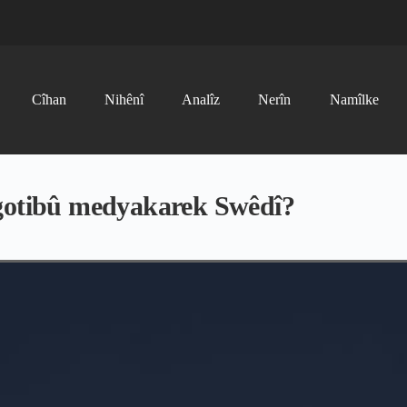
Cîhan
Nihênî
Analîz
Nerîn
Namîlke
 gotibû medyakarek Swêdî?