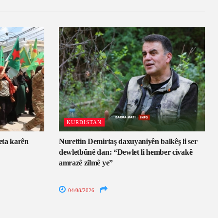
KURDISTAN
eta karên
Nurettin Demirtaş daxuyaniyên balkêş li ser
dewletbûnê dan: “Dewlet li hember civakê
amrazê zilmê ye”
04/08/2026