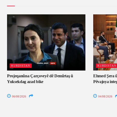
KURDISTAN
KURDISTAN
Projeqanûna Çarçoveyê dê Demîrtaş û
Ehmed Şera û
Yuksekdag azad bike
Pêvajoya inte
06/08/2026
04/08/2026