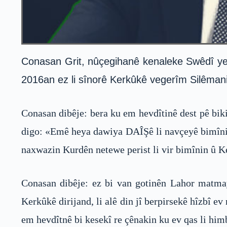
Conasan Grit, nûçegihanê kenaleke Swêdî ye, 
2016an ez li sînorê Kerkûkê vegerîm Silêmani
Conasan dibêje: bera ku em hevdîtinê dest pê biki
digo: «Emê heya dawiya DAÎŞê li navçeyê bimînin,
naxwazin Kurdên netewe perist li vir bimînin û K
Conasan dibêje: ez bi van gotinên Lahor matma
Kerkûkê dirijand, li alê din jî berpirsekê hîzbî 
em hevdîtnê bi kesekî re çênakin ku ev qas li him