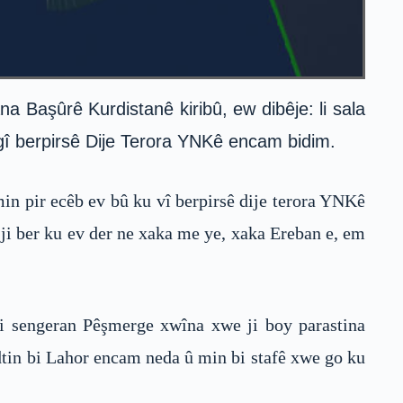
 Başûrê Kurdistanê kiribû, ew dibêje: li sala
gî berpirsê Dije Terora YNKê encam bidim.
min pir ecêb ev bû ku vî berpirsê dije terora YNKê
ji ber ku ev der ne xaka me ye, xaka Ereban e, em
i sengeran Pêşmerge xwîna xwe ji boy parastina
îdtin bi Lahor encam neda û min bi stafê xwe go ku