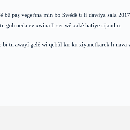
bû paş vegerîna min bo Swêdê û li dawiya sala 2017an
 tu guh neda ev xwîna li ser wê xakê hatîye rijandin.
: bi tu awayî gelê wî qebûl kir ku xîyanetkarek li nava