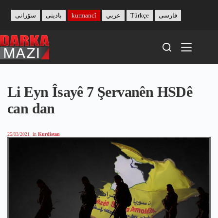
Skip
to
سۆرانی
بادینی
kurmancî
عربي
Türkçe
فارسی
content
Li Eyn Îsayê 7 Şervanên HSDê
can dan
25/03/2021
in
Kurdistan