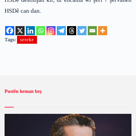
HSDê can dan.
Tags:
sereke
Pustên heman beş