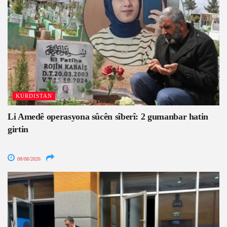
KURDISTAN
Li Amedê operasyona sûcên sîberî: 2 gumanbar hatin
girtin
08/08/2026