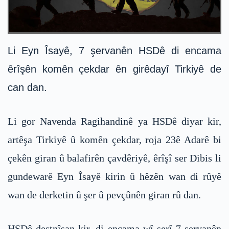
Li Eyn Îsayê, 7 şervanên HSDê di encama
êrîşên komên çekdar ên girêdayî Tirkiyê de
can dan.
Li gor Navenda Ragihandinê ya HSDê diyar kir,
artêşa Tirkiyê û komên çekdar, roja 23ê Adarê bi
çekên giran û balafirên çavdêriyê, êrîşî ser Dibis li
gundewarê Eyn Îsayê kirin û hêzên wan di rûyê
wan de derketin û şer û pevçûnên giran rû dan.
HSDê destnîşan kir, di encama wî şerî 7 şervanên