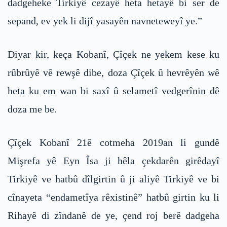
dadgeheke Tirkiyê cezayê heta hetayê bi ser de
sepand, ev yek li dijî yasayên navneteweyî ye.”
Diyar kir, keça Kobanî, Çîçek ne yekem kese ku
rûbrûyê vê rewşê dibe, doza Çîçek û hevrêyên wê
heta ku em wan bi saxî û selametî vedgerînin dê
doza me be.
Çîçek Kobanî 21ê cotmeha 2019an li gundê
Mişrefa yê Eyn Îsa ji hêla çekdarên girêdayî
Tirkiyê ve hatbû dîlgirtin û ji aliyê Tirkiyê ve bi
cînayeta “endametîya rêxistinê” hatbû girtin ku li
Rihayê di zîndanê de ye, çend roj berê dadgeha