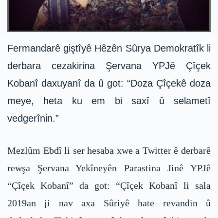
Fermandarê giştîyê Hêzên Sûrya Demokratîk li
derbara cezakirina Şervana YPJê Çîçek
Kobanî daxuyanî da û got: “Doza Çîçekê doza
meye, heta ku em bi saxî û selametî
vedgerînin.”
Mezlûm Ebdî li ser hesaba xwe a Twitter ê derbarê
rewşa Şervana Yekîneyên Parastina Jinê YPJê
“Çîçek Kobanî” da got: “Çîçek Kobanî li sala
2019an ji nav axa Sûriyê hate revandin û