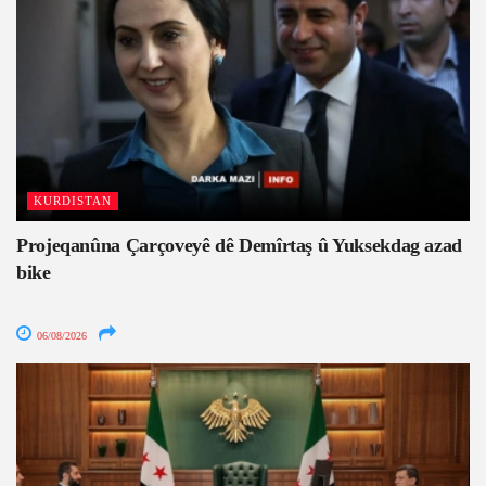
KURDISTAN
Projeqanûna Çarçoveyê dê Demîrtaş û Yuksekdag azad
bike
06/08/2026