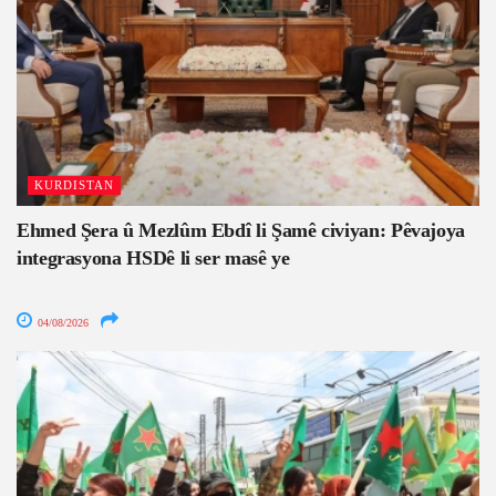
KURDISTAN
Ehmed Şera û Mezlûm Ebdî li Şamê civiyan: Pêvajoya
integrasyona HSDê li ser masê ye
04/08/2026