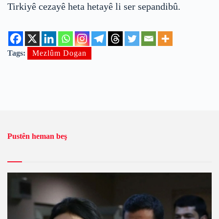
Tirkiyê cezayê heta hetayê li ser sepandibû.
Tags:
Mezlûm Dogan
Pustên heman beş