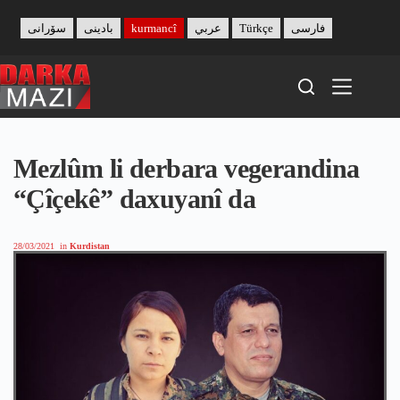
Skip
to
سۆرانی
بادینی
kurmancî
عربي
Türkçe
فارسی
content
Mezlûm li derbara vegerandina
“Çîçekê” daxuyanî da
28/03/2021
in
Kurdistan