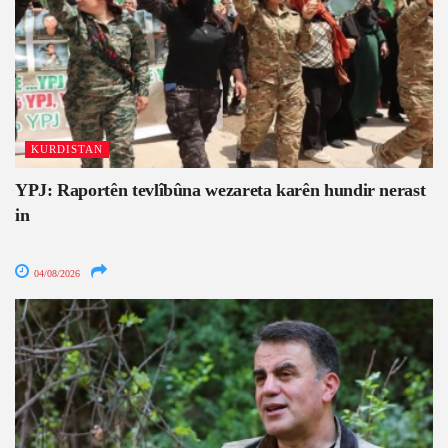
KURDISTAN
YPJ: Raportên tevlîbûna wezareta karên hundir nerast
in
04/08/2026