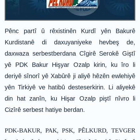
Pênc partî û rêxistinên Kurdî yên Bakurê
Kurdistanê di daxuyaniyeke hevbeş de,
daxwaza serbestberdana Cîgirê Serokê Giştî
yê PDK Bakur Hişyar Ozalp kirin, ku îro li
deriyê sînorî yê Xabûrê ji aliyê hêzên ewlehiyê
yên Tirkiyê ve hatibû desteserkirin. Li aliyekê
din hat zanîn, ku Hişar Ozalp piştî nîvro li
Cizîrê serbest hatiye berdan.
PDK-BAKUR, PAK, PSK, PÊLKURD, TEVGER