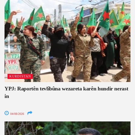
KURDISTAN
YPJ: Raportên tevlîbûna wezareta karên hundir nerast
in
04/08/2026