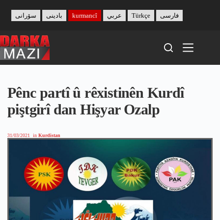
Skip
to
سۆرانی
بادینی
kurmancî
عربي
Türkçe
فارسی
content
Pênc partî û rêxistinên Kurdî
piştgirî dan Hişyar Ozalp
31/03/2021
in
Kurdistan