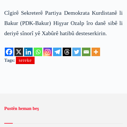
Cîgirê Sekreterê Partiya Demokrata Kurdistanê li
Bakur (PDK-Bakur) Hişyar Ozalp îro danê sibê li
deriyê sînorî yê Xabûrê hatibû desteserkirin.
Tags:
sereke
Pustên heman beş