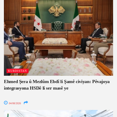
KURDISTAN
Ehmed Şera û Mezlûm Ebdî li Şamê civiyan: Pêvajoya
integrasyona HSDê li ser masê ye
04/08/2026