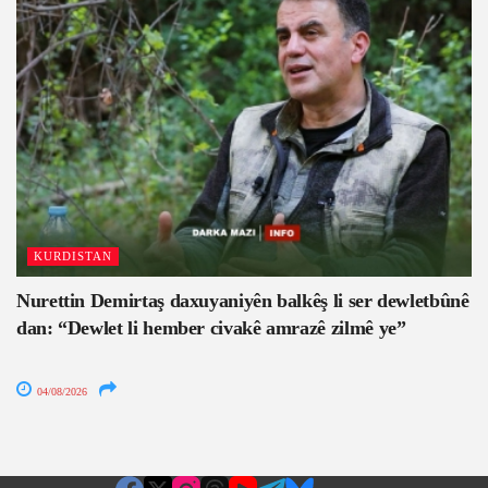
KURDISTAN
Nurettin Demirtaş daxuyaniyên balkêş li ser dewletbûnê
dan: “Dewlet li hember civakê amrazê zilmê ye”
04/08/2026