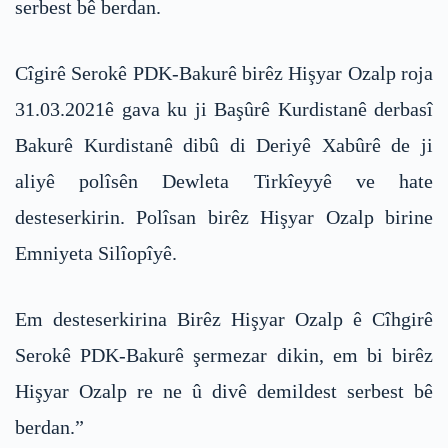
serbest bê berdan.
Cîgirê Serokê PDK-Bakurê birêz Hişyar Ozalp roja
31.03.2021ê gava ku ji Başûrê Kurdistanê derbasî
Bakurê Kurdistanê dibû di Deriyê Xabûrê de ji
aliyê polîsên Dewleta Tirkîeyyê ve hate
desteserkirin. Polîsan birêz Hişyar Ozalp birine
Emniyeta Silîopîyê.
Em desteserkirina Birêz Hişyar Ozalp ê Cîhgirê
Serokê PDK-Bakurê şermezar dikin, em bi birêz
Hişyar Ozalp re ne û divê demildest serbest bê
berdan.”