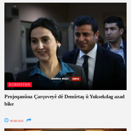
KURDISTAN
Projeqanûna Çarçoveyê dê Demîrtaş û Yuksekdag azad
bike
06/08/2026