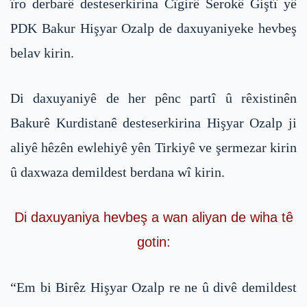
îro derbarê desteserkirina Cîgirê Serokê Giştî yê
PDK Bakur Hişyar Ozalp de daxuyaniyeke hevbeş
belav kirin.
Di daxuyaniyê de her pênc partî û rêxistinên
Bakurê Kurdistanê desteserkirina Hişyar Ozalp ji
aliyê hêzên ewlehiyê yên Tirkiyê ve şermezar kirin
û daxwaza demildest berdana wî kirin.
Di daxuyaniya hevbeş a wan aliyan de wiha tê
gotin:
“Em bi Birêz Hişyar Ozalp re ne û divê demildest