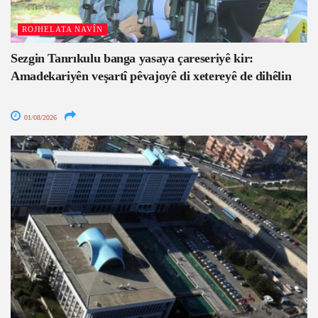
ROJHELATA NAVÎN
Sezgin Tanrıkulu banga yasaya çareseriyê kir:
Amadekariyên veşartî pêvajoyê di xetereyê de dihêlin
01/08/2026