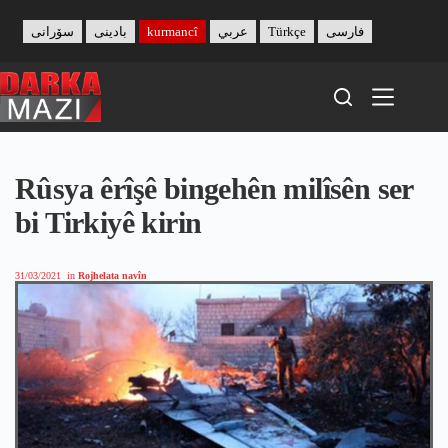
Skip
to
سۆرانی
بادینی
kurmancî
عربي
Türkçe
فارسی
content
Rûsya êrîşê bingehên milîsên ser
bi Tirkiyê kirin
31/03/2021
in
Rojhelata navîn