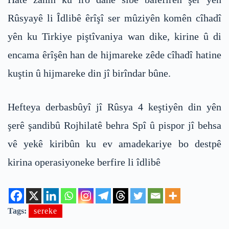
Rûsyayê li Îdlibê êrîşî ser mûziyên komên cîhadî
yên ku Tirkiye piştîvaniya wan dike, kirine û di
encama êrîşên han de hijmareke zêde cîhadî hatine
kuştin û hijmareke din jî birîndar bûne.
Hefteya derbasbûyî jî Rûsya 4 keştiyên din yên
şerê şandibû Rojhilatê behra Spî û pispor jî behsa
vê yekê kiribûn ku ev amadekariye bo destpê
kirina operasiyoneke berfire li îdlibê
Tags:
sereke