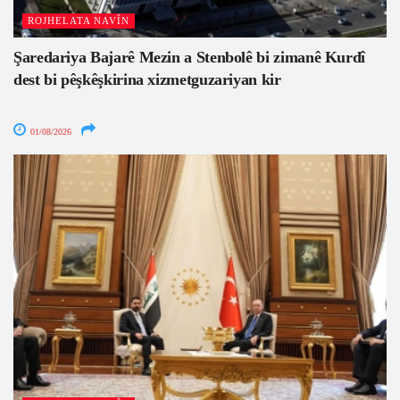
ROJHELATA NAVÎN
Şaredariya Bajarê Mezin a Stenbolê bi zimanê Kurdî
dest bi pêşkêşkirina xizmetguzariyan kir
01/08/2026