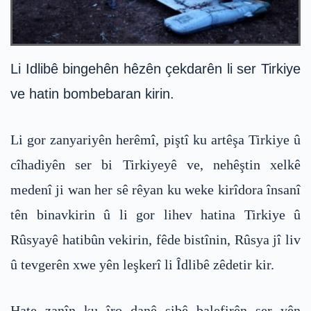
Li Idlibê bingehên hêzên çekdarên li ser Tirkiye
ve hatin bombebaran kirin.
Li gor zanyariyên herêmî, piştî ku artêşa Tirkiye û
cîhadiyên ser bi Tirkiyeyê ve, nehêştin xelkê
medenî ji wan her sê rêyan ku weke kirîdora însanî
tên binavkirin û li gor lihev hatina Tirkiye û
Rûsyayê hatibûn vekirin, fêde bistînin, Rûsya jî liv
û tevgerên xwe yên leşkerî li Îdlibê zêdetir kir.
Hate zanîn ku îro danê sibê balefirên şer yên