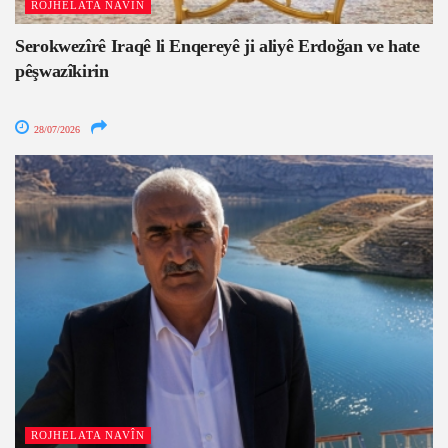
ROJHELATA NAVÎN
Serokwezîrê Iraqê li Enqereyê ji aliyê Erdoğan ve hate
pêşwazîkirin
28/07/2026
ROJHELATA NAVÎN