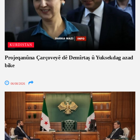
KURDISTAN
Projeqanûna Çarçoveyê dê Demîrtaş û Yuksekdag azad
bike
06/08/2026