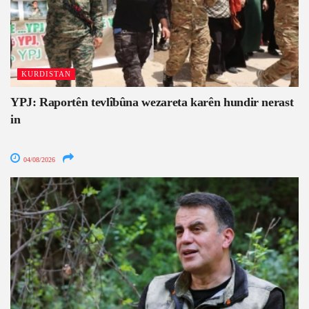
KURDISTAN
YPJ: Raportên tevlîbûna wezareta karên hundir nerast
in
04/08/2026