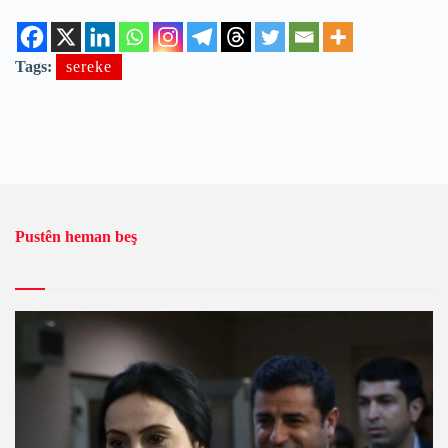
Tags:
sereke
Pustên heman beş