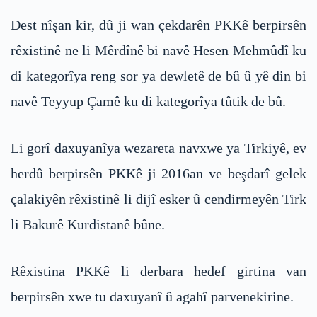
Dest nîşan kir, dû ji wan çekdarên PKKê berpirsên
rêxistinê ne li Mêrdînê bi navê Hesen Mehmûdî ku
di kategorîya reng sor ya dewletê de bû û yê din bi
navê Teyyup Çamê ku di kategorîya tûtik de bû.
Li gorî daxuyanîya wezareta navxwe ya Tirkiyê, ev
herdû berpirsên PKKê ji 2016an ve beşdarî gelek
çalakiyên rêxistinê li dijî esker û cendirmeyên Tirk
li Bakurê Kurdistanê bûne.
Rêxistina PKKê li derbara hedef girtina van
berpirsên xwe tu daxuyanî û agahî parvenekirine.