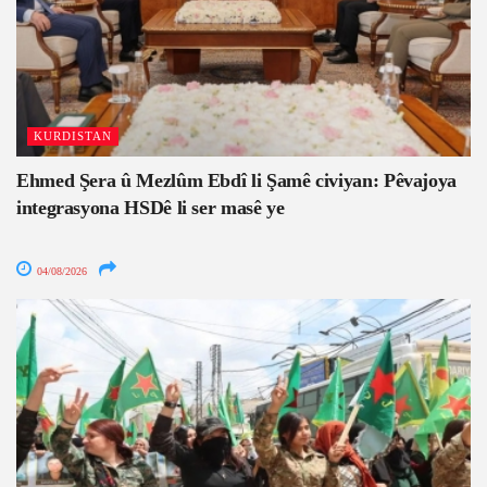
KURDISTAN
Ehmed Şera û Mezlûm Ebdî li Şamê civiyan: Pêvajoya
integrasyona HSDê li ser masê ye
04/08/2026