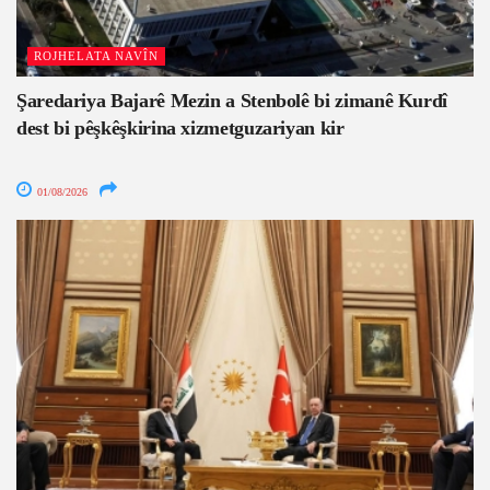
ROJHELATA NAVÎN
Şaredariya Bajarê Mezin a Stenbolê bi zimanê Kurdî
dest bi pêşkêşkirina xizmetguzariyan kir
01/08/2026