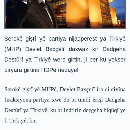
Serokê giştî yê partiya nijadperest ya Tirkiyê
(MHP) Devlet Baxçelî daxwaz kir Dadgeha
Destûrî ya Tirkiyê were girtin, ji ber ku yekser
biryara girtina HDPê nedaye!
Serokê giştî yê MHPê, Devlet Baxçelî îro di civîna
firaksiyona partiya xwe de bi tundî êrişî Dadgeha
Destûrî ya Tirkiyê, ku bilindtirin dezgeha hiqûqî ye
li Tirkiyê, kir.