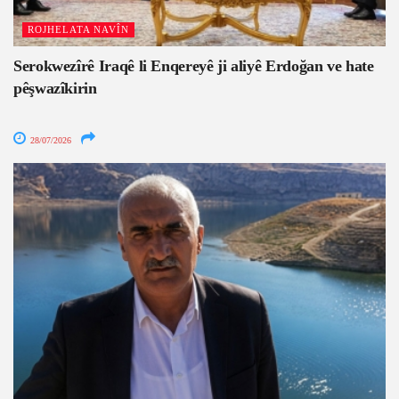
ROJHELATA NAVÎN
Serokwezîrê Iraqê li Enqereyê ji aliyê Erdoğan ve hate
pêşwazîkirin
28/07/2026