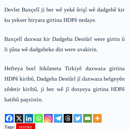
Devlet Baxçelî ji ber wê yekê êrişî wê dadgehê kir
ku yekser biryara girtina HDPê nedaye.
Baxçelî daxwaz kir Dadgeha Destûrî were girtin û
li şûna wê dadgeheke din were avakirin.
Hefteya borî hikûmeta Tirkiyê daxwaza girtina
HDPê kiribû, Dadgeha Destûrî jî daxwaza belgeyên
zêdetir kiribû, ji ber wê jî dosyeya girtina HDPê
hatibû paşxistin.
Tags:
sereke