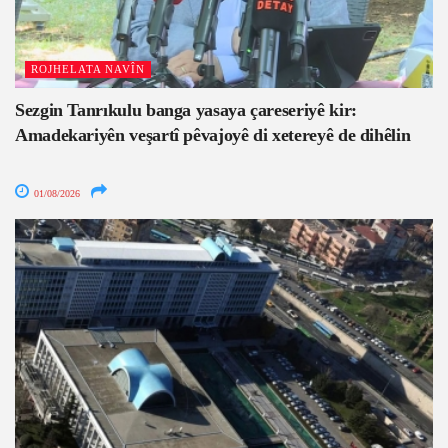
ROJHELATA NAVÎN
Sezgin Tanrıkulu banga yasaya çareseriyê kir:
Amadekariyên veşartî pêvajoyê di xetereyê de dihêlin
01/08/2026