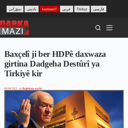
Skip
to
سۆرانی
بادینی
kurmancî
عربي
Türkçe
فارسی
content
Baxçelî ji ber HDPê daxwaza
girtina Dadgeha Destûrî ya
Tirkiyê kir
06/04/2021
in
Rojhelata navîn