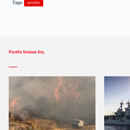
Tags:
sereke
Pustên heman beş