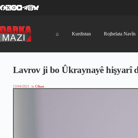
Skip
to
content
⌂
Kurdistan
Rojhelata Navîn
Lavrov ji bo Ûkraynayê hişyarî d
13/04/2021
in
Cîhan