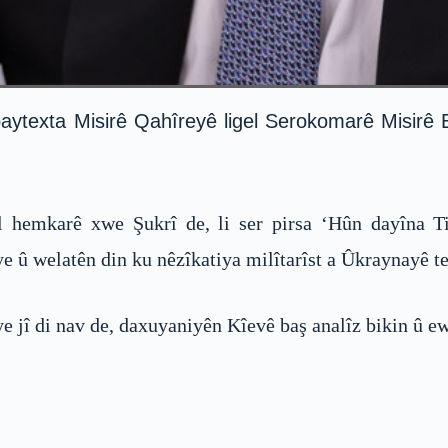
texta Misirê Qahîreyê ligel Serokomarê Misirê Eb
gel hemkarê xwe Şukrî de, li ser pirsa ‘Hûn dayîna 
e û welatên din ku nêzîkatiya milîtarîst a Ûkraynayê t
e jî di nav de, daxuyaniyên Kîevê baş analîz bikin û ew