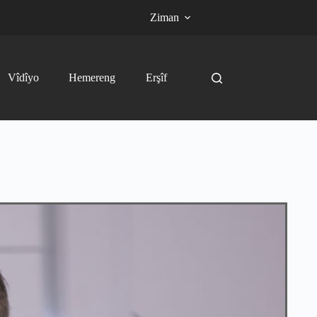
Ziman
Vîdîyo
Hemereng
Erşîf