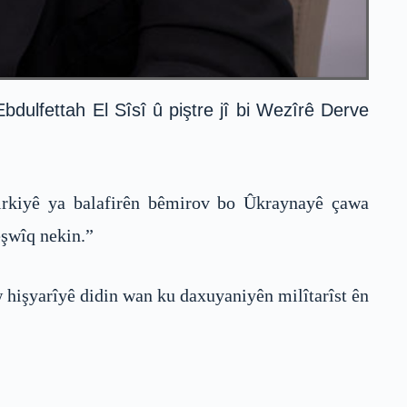
dulfettah El Sîsî û piştre jî bi Wezîrê Derve
Tirkiyê ya balafirên bêmirov bo Ûkraynayê çawa
eşwîq nekin.”
 hişyarîyê didin wan ku daxuyaniyên milîtarîst ên