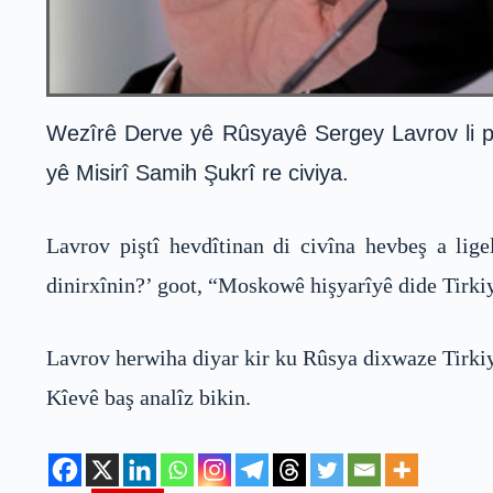
Wezîrê Derve yê Rûsyayê Sergey Lavrov li pay
yê Misirî Samih Şukrî re civiya.
Lavrov piştî hevdîtinan di civîna hevbeş a li
dinirxînin?’ goot, “Moskowê hişyarîyê dide Tirkiy
Lavrov herwiha diyar kir ku Rûsya dixwaze Tirkiy
Kîevê baş analîz bikin.