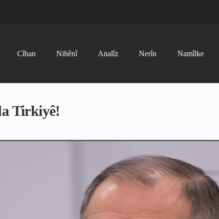
Cîhan
Nihênî
Analîz
Nerîn
Namîlke
a Tirkiyê!