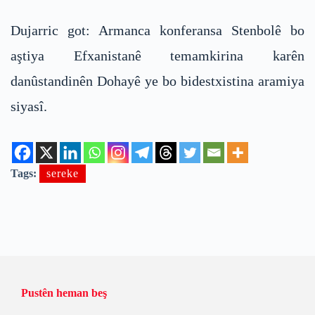
Dujarric got: Armanca konferansa Stenbolê bo
aştiya Efxanistanê temamkirina karên
danûstandinên Dohayê ye bo bidestxistina aramiya
siyasî.
Tags:
sereke
Pustên heman beş