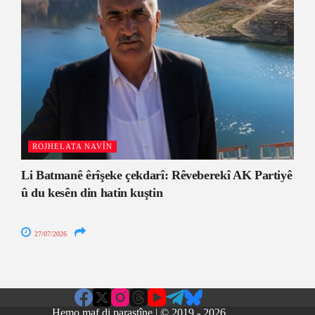
ROJHELATA NAVÎN
Li Batmanê êrîşeke çekdarî: Rêveberekî AK Partiyê
û du kesên din hatin kuştin
27/07/2026
Hemo maf di parastîne | © 2019 - 2026