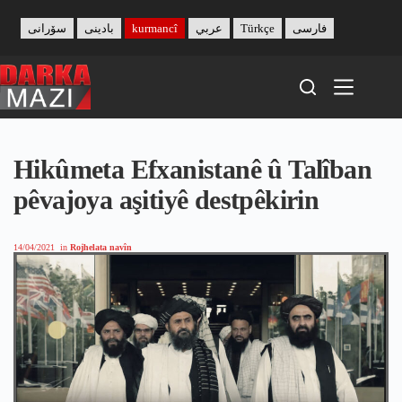
Skip
to
سۆرانی
بادینی
kurmancî
عربي
Türkçe
فارسی
content
Hikûmeta Efxanistanê û Talîban
pêvajoya aşitiyê destpêkirin
14/04/2021
in
Rojhelata navîn