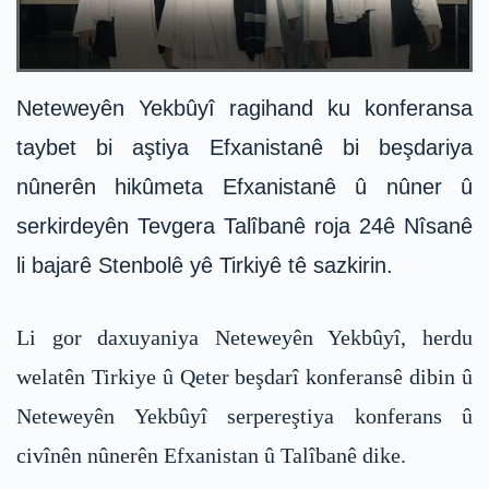
Neteweyên Yekbûyî ragihand ku konferansa
taybet bi aştiya Efxanistanê bi beşdariya
nûnerên hikûmeta Efxanistanê û nûner û
serkirdeyên Tevgera Talîbanê roja 24ê Nîsanê
li bajarê Stenbolê yê Tirkiyê tê sazkirin.
Li gor daxuyaniya Neteweyên Yekbûyî, herdu
welatên Tirkiye û Qeter beşdarî konferansê dibin û
Neteweyên Yekbûyî serpereştiya konferans û
civînên nûnerên Efxanistan û Talîbanê dike.