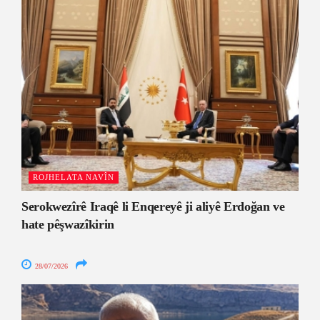
ROJHELATA NAVÎN
Serokwezîrê Iraqê li Enqereyê ji aliyê Erdoğan ve
hate pêşwazîkirin
28/07/2026