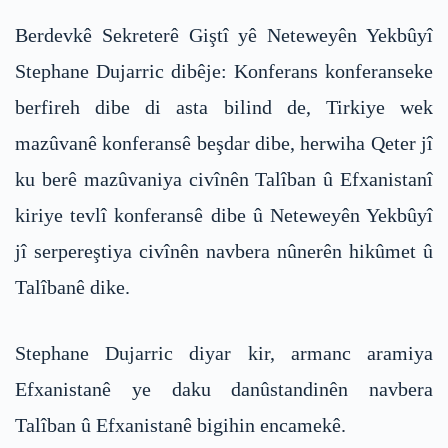
Berdevkê Sekreterê Giştî yê Neteweyên Yekbûyî
Stephane Dujarric dibêje: Konferans konferanseke
berfireh dibe di asta bilind de, Tirkiye wek
mazûvanê konferansê beşdar dibe, herwiha Qeter jî
ku berê mazûvaniya civînên Talîban û Efxanistanî
kiriye tevlî konferansê dibe û Neteweyên Yekbûyî
jî serpereştiya civînên navbera nûnerên hikûmet û
Talîbanê dike.
Stephane Dujarric diyar kir, armanc aramiya
Efxanistanê ye daku danûstandinên navbera
Talîban û Efxanistanê bigihin encamekê.