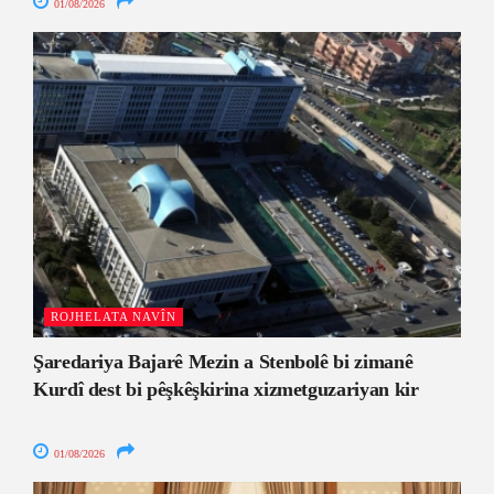
01/08/2026
ROJHELATA NAVÎN
Şaredariya Bajarê Mezin a Stenbolê bi zimanê
Kurdî dest bi pêşkêşkirina xizmetguzariyan kir
01/08/2026