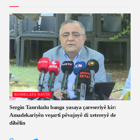
ROJHELATA NAVÎN
Sezgin Tanrıkulu banga yasaya çareseriyê kir:
Amadekariyên veşartî pêvajoyê di xetereyê de
dihêlin