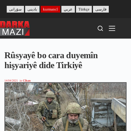
Skip
to
سۆرانی
بادینی
kurmancî
عربي
Türkçe
فارسی
content
Rûsyayê bo cara duyemîn
hişyariyê dide Tirkiyê
14/04/2021
in
Cîhan