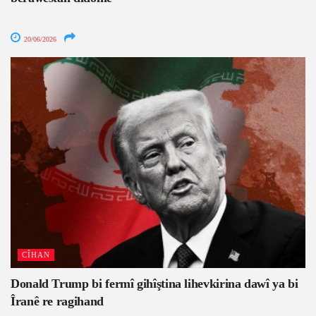
20/06/2026
CÎHAN
Donald Trump bi fermî gihîştina lihevkirina dawî ya bi
Îranê re ragihand