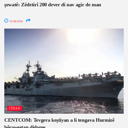
şewatê: Zêdetirî 200 dever di nav agir de man
01/08/2026
CÎHAN
CENTCOM: Tevgera keştiyan a li tengava Hurmizê
bêrawestan didome