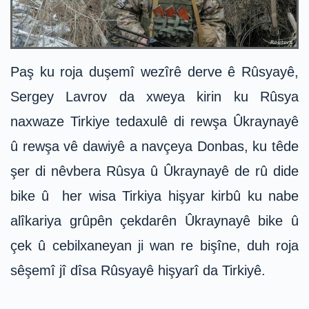
Paş ku roja duşemî wezîrê derve ê Rûsyayê,
Sergey Lavrov da xweya kirin ku Rûsya
naxwaze Tirkiye tedaxulê di rewşa Ûkraynayê
û rewşa vê dawiyê a navçeya Donbas, ku têde
şer di nêvbera Rûsya û Ûkraynayê de rû dide
bike û her wisa Tirkiya hişyar kirbû ku nabe
alîkariya grûpên çekdarên Ûkraynayê bike û
çek û cebilxaneyan ji wan re bişîne, duh roja
sêşemî jî dîsa Rûsyayê hişyarî da Tirkiyê.