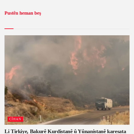
Pustên heman beş
CÎHAN
Li Tirkiye, Bakurê Kurdistanê û Yûnanistanê karesata