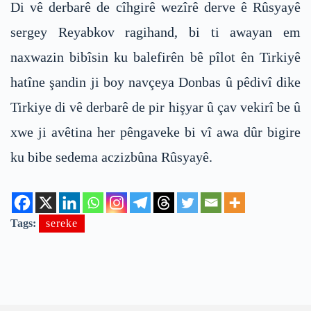
Di vê derbarê de cîhgirê wezîrê derve ê Rûsyayê
sergey Reyabkov ragihand, bi ti awayan em
naxwazin bibîsin ku balefirên bê pîlot ên Tirkiyê
hatîne şandin ji boy navçeya Donbas û pêdivî dike
Tirkiye di vê derbarê de pir hişyar û çav vekirî be û
xwe ji avêtina her pêngaveke bi vî awa dûr bigire
ku bibe sedema aczizbûna Rûsyayê.
Tags:
sereke