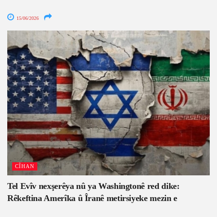
15/06/2026
CÎHAN
Tel Evîv nexşerêya nû ya Washingtonê red dike:
Rêkeftina Amerîka û Îranê metirsiyeke mezin e