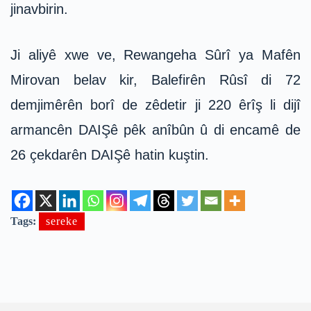
jinavbirin.
Ji aliyê xwe ve, Rewangeha Sûrî ya Mafên
Mirovan belav kir, Balefirên Rûsî di 72
demjimêrên borî de zêdetir ji 220 êrîş li dijî
armancên DAIŞê pêk anîbûn û di encamê de
26 çekdarên DAIŞê hatin kuştin.
Tags:
sereke