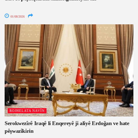
01/08/2026
ROJHELATA NAVÎN
Serokwezîrê Iraqê li Enqereyê ji aliyê Erdoğan ve hate
pêşwazîkirin