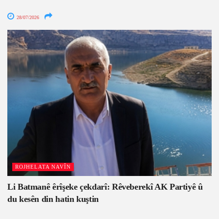
28/07/2026
ROJHELATA NAVÎN
Li Batmanê êrîşeke çekdarî: Rêveberekî AK Partiyê û
du kesên din hatin kuştin