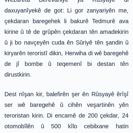
daxuyanîyekê de got: Li gor zanyariyên me,
çekdaran baregehek li bakurê Tedmurê ava
kirine û tê de grûpên çekdaran tên amadekirin
û ji bo navçeyên cuda ên Sûriyê tên şandin û
kiryarên teroristî dikin, Herwiha di wê baregehê
de jî bombe û teqemenî bi destan tên
dirustkirin.
Dest nîşan kir, balefirên şer ên Rûsyayê êrîşî
ser wê baregehê û cihên veşartinên yên
teroristan kirin. Di encamê de 200 çekdar, 24
otomobîlên û 500 kîlo cebilxane hatin