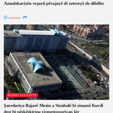
Amadekariyên veşartî pêvajoyê di xetereyê de dihêlin
01/08/2026
ROJHELATA NAVÎN
Şaredariya Bajarê Mezin a Stenbolê bi zimanê Kurdî
dest bi pêşkêşkirina xizmetguzariyan kir