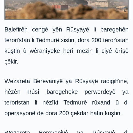
Balefirên cengê yên Rûsyayê li baregehên
terorîstan li Tedmurê xistin, dora 200 terorîstan
kuştin û wêranîyeke herî mezin li ciyê êrîşê
çêkir.
Wezareta Berevaniyê ya Rûsyayê radigihîne,
hêzên Rûsî baregeheke perwerdeyê ya
teroristan li nêzîkî Tedmurê rûxand û di
operasyonê de dora 200 çekdar hatin kuştin.
Wezareta Berevaniyê ya Rûsyayê di