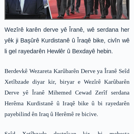
Wezîrê karên derve yê Îranê, wê serdana her
yêk ji Başûrê Kurdistanê û Îraqê bike, civîn wê
li gel rayedarên Hewlêr û Bexdayê hebin.
Berdevkê Wezareta Karûbarên Derve ya Îranê Seîd
Xetîbzade diyar kir, biryar e Wezîrê Karûbarên
Derve yê Îranê Mihemed Cewad Zerîf serdana
Herêma Kurdistanê û Iraqê bike û bi rayedarên
payebilind ên Iraq û Herêmê re bicive.
Seîd Xetîbzade destnîşan kir, bi mebesta