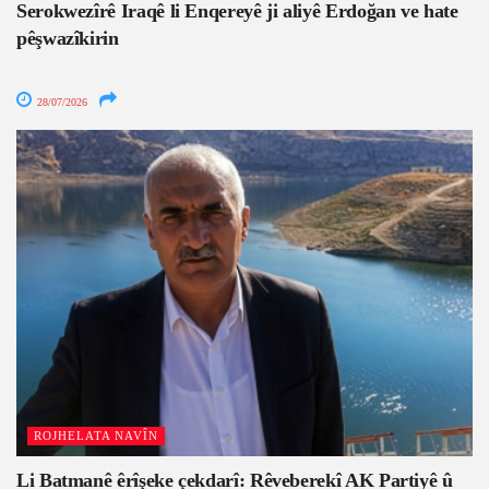
Serokwezîrê Iraqê li Enqereyê ji aliyê Erdoğan ve hate
pêşwazîkirin
28/07/2026
ROJHELATA NAVÎN
Li Batmanê êrîşeke çekdarî: Rêveberekî AK Partiyê û