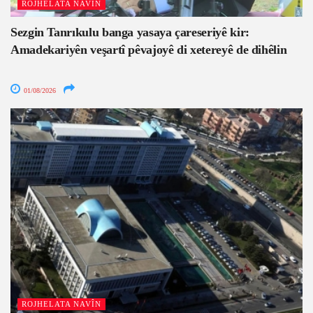
ROJHELATA NAVÎN
Sezgin Tanrıkulu banga yasaya çareseriyê kir:
Amadekariyên veşartî pêvajoyê di xetereyê de dihêlin
01/08/2026
ROJHELATA NAVÎN