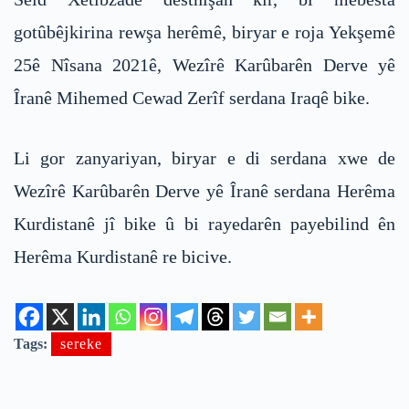
gotûbêjkirina rewşa herêmê, biryar e roja Yekşemê
25ê Nîsana 2021ê, Wezîrê Karûbarên Derve yê
Îranê Mihemed Cewad Zerîf serdana Iraqê bike.
Li gor zanyariyan, biryar e di serdana xwe de
Wezîrê Karûbarên Derve yê Îranê serdana Herêma
Kurdistanê jî bike û bi rayedarên payebilind ên
Herêma Kurdistanê re bicive.
Tags:
sereke