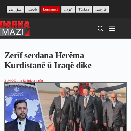
Skip
to
سۆرانی
بادینی
kurmancî
عربي
Türkçe
فارسی
content
Zerîf serdana Herêma
Kurdistanê û Iraqê dike
24/04/2021
in
Rojhelata navîn