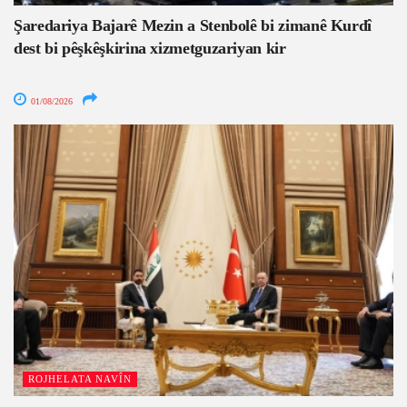
Şaredariya Bajarê Mezin a Stenbolê bi zimanê Kurdî
dest bi pêşkêşkirina xizmetguzariyan kir
01/08/2026
ROJHELATA NAVÎN