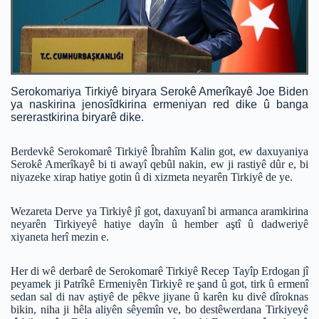
Serokomariya Tirkiyê biryara Serokê Amerîkayê Joe Biden
ya naskirina jenosîdkirina ermeniyan red dike û banga
sererastkirina biryarê dike.
Berdevkê Serokomarê Tirkiyê Îbrahîm Kalin got, ew daxuyaniya
Serokê Amerîkayê bi ti awayî qebûl nakin, ew ji rastiyê dûr e, bi
niyazeke xirap hatiye gotin û di xizmeta neyarên Tirkiyê de ye.
Wezareta Derve ya Tirkiyê jî got, daxuyanî bi armanca aramkirina
neyarên Tirkiyeyê hatiye dayîn û hember aştî û dadweriyê
xiyaneta herî mezin e.
Her di wê derbarê de Serokomarê Tirkiyê Recep Tayîp Erdogan jî
peyamek ji Patrîkê Ermeniyên Tirkiyê re şand û got, tirk û ermenî
sedan sal di nav aştiyê de pêkve jiyane û karên ku divê dîroknas
bikin, niha ji hêla aliyên sêyemîn ve, bo destêwerdana Tirkiyeyê