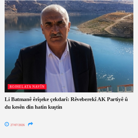
ROJHELATA NAVÎN
Li Batmanê êrîşeke çekdarî: Rêveberekî AK Partiyê û
du kesên din hatin kuştin
27/07/2026