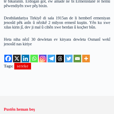
tê bikaranîn. Erdogan got, ew amade ne bi Ermenistanê re hemû
pêwendiyên xwe pêş bixin.
Desthilatdariya Tirkiyê di sala 1915an de li hemberî ermeniyan
jenosîd pêk anîn û nêzikê 2 milyon ermenî kuştin. Yên ku xwe
xilas kirin jî, dev ji mal û cihên xwe berdan û koçber bûn.
Heta niha nêzî 30 dewletan ev kiryara dewleta Osmanî wekî
jenosîd nas kiriye
Tags:
sereke
Pustên heman beş