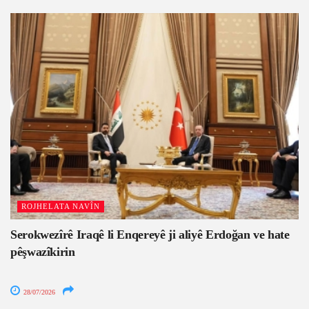
ROJHELATA NAVÎN
Serokwezîrê Iraqê li Enqereyê ji aliyê Erdoğan ve hate
pêşwazîkirin
28/07/2026