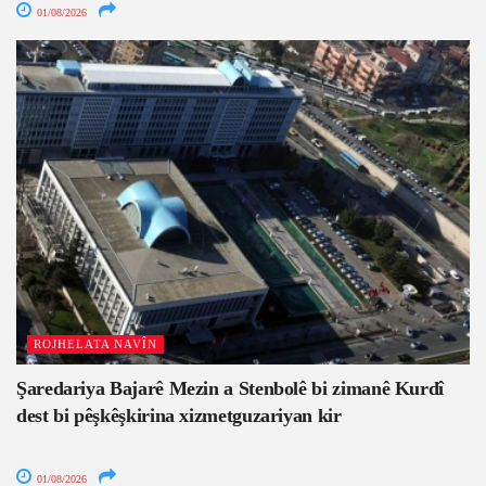
01/08/2026
ROJHELATA NAVÎN
Şaredariya Bajarê Mezin a Stenbolê bi zimanê Kurdî
dest bi pêşkêşkirina xizmetguzariyan kir
01/08/2026