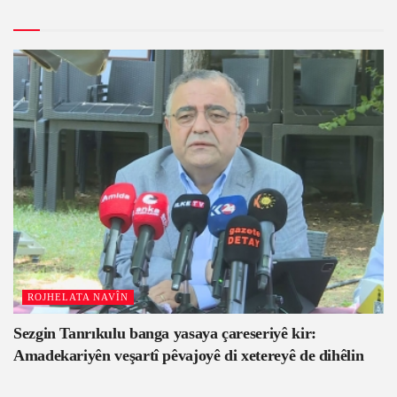
ROJHELATA NAVÎN
Sezgin Tanrıkulu banga yasaya çareseriyê kir:
Amadekariyên veşartî pêvajoyê di xetereyê de dihêlin