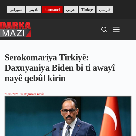
Skip
to
سۆرانی
بادینی
kurmancî
عربي
Türkçe
فارسی
content
Serokomariya Tirkiyê:
Daxuyaniya Biden bi ti awayî
nayê qebûl kirin
24/04/2021
in
Rojhelata navîn