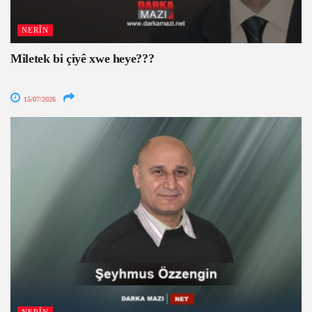
NERÎN
Miletek bi çiyê xwe heye???
15/07/2026
NERÎN