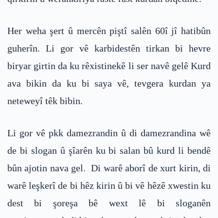
Her weha şert û mercên piştî salên 60î jî hatibûn
guherîn. Li gor vê karbidestên tirkan bi hevre
biryar girtin da ku rêxistinekê li ser navê gelê Kurd
ava bikin da ku bi saya vê, tevgera kurdan ya
neteweyî têk bibin.
Li gor vê pkk damezrandin û di damezrandina wê
de bi slogan û şîarên ku bi salan bû kurd li bendê
bûn ajotin nava gel. Di warê aborî de xurt kirin, di
warê leşkerî de bi hêz kirin û bi vê hêzê xwestin ku
dest bi şoreşa bê wext lê bi sloganên