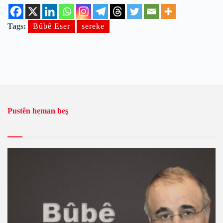
Tags:
Bûbê Eser
sereke
Pustên heman beş