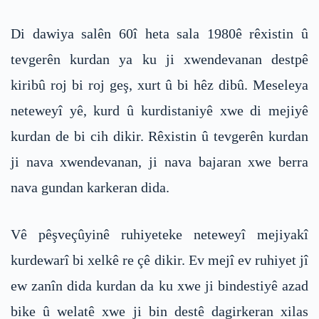
Di dawiya salên 60î heta sala 1980ê rêxistin û
tevgerên kurdan ya ku ji xwendevanan destpê
kiribû roj bi roj geş, xurt û bi hêz dibû. Meseleya
neteweyî yê, kurd û kurdistaniyê xwe di mejiyê
kurdan de bi cih dikir. Rêxistin û tevgerên kurdan
ji nava xwendevanan, ji nava bajaran xwe berra
nava gundan karkeran dida.
Vê pêşveçûyinê ruhiyeteke neteweyî mejiyakî
kurdewarî bi xelkê re çê dikir. Ev mejî ev ruhiyet jî
ew zanîn dida kurdan da ku xwe ji bindestiyê azad
bike û welatê xwe ji bin destê dagirkeran xilas