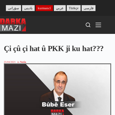
Skip
to
سۆرانی
بادینی
kurmancî
عربي
Türkçe
فارسی
content
Çi çû çi hat û PKK ji ku hat???
25/04/2021
in
Nerîn