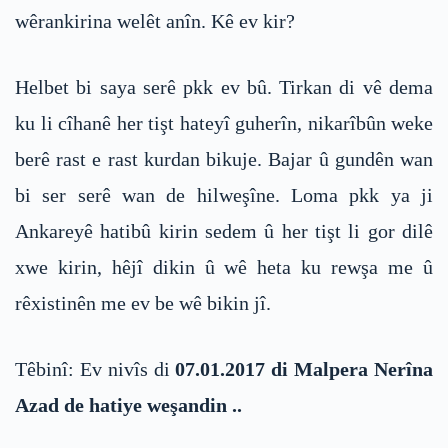
wêrankirina welêt anîn. Kê ev kir?
Helbet bi saya serê pkk ev bû. Tirkan di vê dema
ku li cîhanê her tişt hateyî guherîn, nikarîbûn weke
berê rast e rast kurdan bikuje. Bajar û gundên wan
bi ser serê wan de hilweşîne. Loma pkk ya ji
Ankareyê hatibû kirin sedem û her tişt li gor dilê
xwe kirin, hêjî dikin û wê heta ku rewşa me û
rêxistinên me ev be wê bikin jî.
Têbinî: Ev nivîs di
07.01.2017 di Malpera Nerîna
Azad de hatiye weşandin ..