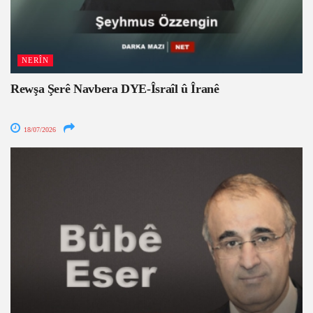
NERÎN
Rewşa Şerê Navbera DYE-Îsraîl û Îranê
18/07/2026