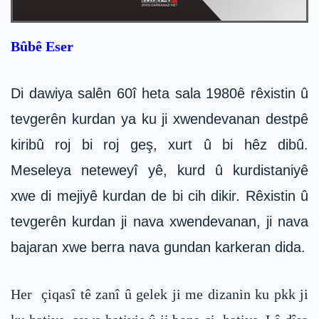
Bûbê Eser
Di dawiya salên 60î heta sala 1980ê rêxistin û
tevgerên kurdan ya ku ji xwendevanan destpê
kiribû roj bi roj geş, xurt û bi hêz dibû.
Meseleya neteweyî yê, kurd û kurdistaniyê
xwe di mejiyê kurdan de bi cih dikir. Rêxistin û
tevgerên kurdan ji nava xwendevanan, ji nava
bajaran xwe berra nava gundan karkeran dida.
Her çiqasî tê zanî û gelek ji me dizanin ku pkk ji