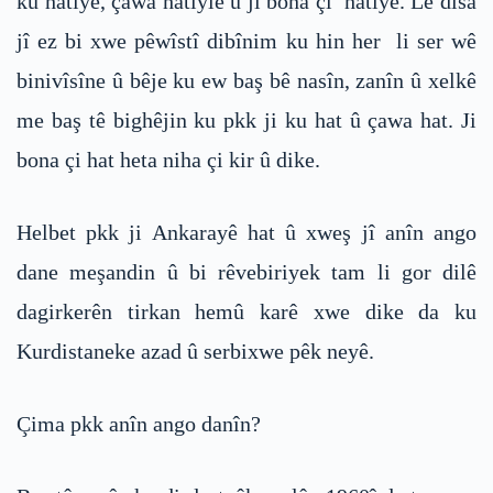
ku hatiye, çawa hatiyie û ji bona çi hatiye. Lê dîsa
jî ez bi xwe pêwîstî dibînim ku hin her li ser wê
binivîsîne û bêje ku ew baş bê nasîn, zanîn û xelkê
me baş tê bighêjin ku pkk ji ku hat û çawa hat. Ji
bona çi hat heta niha çi kir û dike.
Helbet pkk ji Ankarayê hat û xweş jî anîn ango
dane meşandin û bi rêvebiriyek tam li gor dilê
dagirkerên tirkan hemû karê xwe dike da ku
Kurdistaneke azad û serbixwe pêk neyê.
Çima pkk anîn ango danîn?