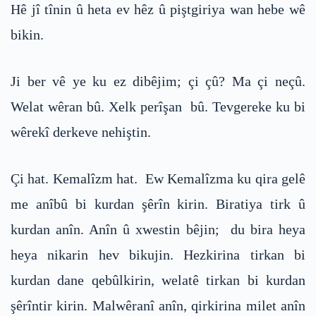
Hê jî tînin û heta ev hêz û piştgiriya wan hebe wê
bikin.
Ji ber vê ye ku ez dibêjim; çi çû? Ma çi neçû.
Welat wêran bû. Xelk perîşan bû. Tevgereke ku bi
wêrekî derkeve nehiştin.
Çi hat. Kemalîzm hat. Ew Kemalîzma ku qira gelê
me anîbû bi kurdan şêrîn kirin. Biratiya tirk û
kurdan anîn. Anîn û xwestin bêjin; du bira heya
heya nikarin hev bikujin. Hezkirina tirkan bi
kurdan dane qebûlkirin, welatê tirkan bi kurdan
şêrîntir kirin. Malwêranî anîn, qirkirina milet anîn