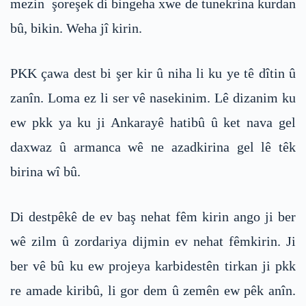
mezin şoreşek di bingeha xwe de tunekrina kurdan
bû, bikin. Weha jî kirin.
PKK çawa dest bi şer kir û niha li ku ye tê dîtin û
zanîn. Loma ez li ser vê nasekinim. Lê dizanim ku
ew pkk ya ku ji Ankarayê hatibû û ket nava gel
daxwaz û armanca wê ne azadkirina gel lê têk
birina wî bû.
Di destpêkê de ev baş nehat fêm kirin ango ji ber
wê zilm û zordariya dijmin ev nehat fêmkirin. Ji
ber vê bû ku ew projeya karbidestên tirkan ji pkk
re amade kiribû, li gor dem û zemên ew pêk anîn.