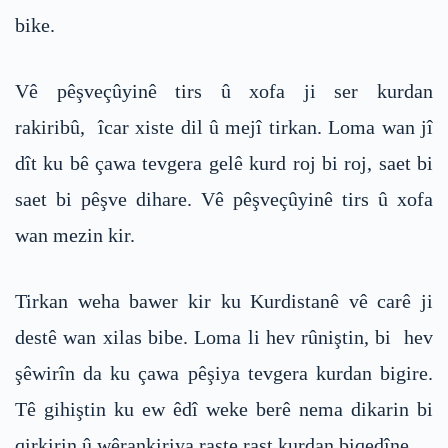
bike.
Vê pêşveçûyinê tirs û xofa ji ser kurdan
rakiribû, îcar xiste dil û mejî tirkan. Loma wan jî
dît ku bê çawa tevgera gelê kurd roj bi roj, saet bi
saet bi pêşve dihare. Vê pêşveçûyinê tirs û xofa
wan mezin kir.
Tirkan weha bawer kir ku Kurdistanê vê carê ji
destê wan xilas bibe. Loma li hev rûniştin, bi hev
şêwirîn da ku çawa pêşiya tevgera kurdan bigire.
Tê gihiştin ku ew êdî weke berê nema dikarin bi
qirkirin û wêrankiriya raste rast kurdan biqedîne.