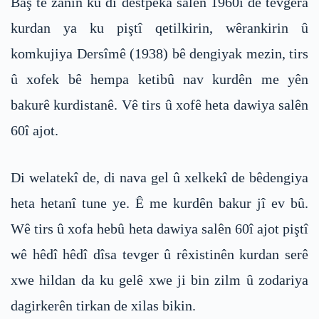
Baş tê zanîn ku di destpêka salên 1960î de tevgera
kurdan ya ku piştî qetilkirin, wêrankirin û
komkujiya Dersîmê (1938) bê dengiyak mezin, tirs
û xofek bê hempa ketibû nav kurdên me yên
bakurê kurdistanê. Vê tirs û xofê heta dawiya salên
60î ajot.
Di welatekî de, di nava gel û xelkekî de bêdengiya
heta hetanî tune ye. Ê me kurdên bakur jî ev bû.
Wê tirs û xofa hebû heta dawiya salên 60î ajot piştî
wê hêdî hêdî dîsa tevger û rêxistinên kurdan serê
xwe hildan da ku gelê xwe ji bin zilm û zodariya
dagirkerên tirkan de xilas bikin.