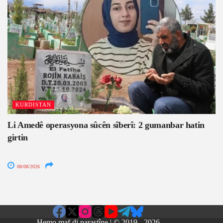
KURDISTAN
Li Amedê operasyona sûcên sîberî: 2 gumanbar hatin
girtin
08/08/2026
Hemo maf di parastîne | © 2019 - 2026