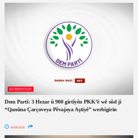
KURDISTAN
Dem Partî: 3 Hezar û 900 girtîyên PKK’ê wê sûd ji
“Qanûna Çarçoveya Pêvajoya Aştiyê” werbigirin
09/08/2026