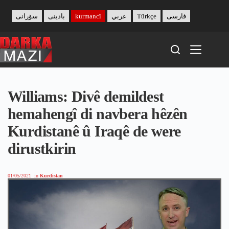
Skip
to
سۆرانی
بادینی
kurmancî
عربي
Türkçe
فارسی
content
Williams: Divê demildest
hemahengî di navbera hêzên
Kurdistanê û Iraqê de were
dirustkirin
01/05/2021
in
Kurdistan