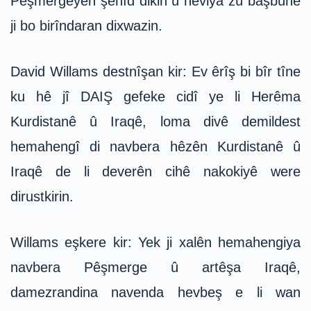
Pêşmergeyên şehîd dikin û hêviya zû başbûnê
ji bo birîndaran dixwazin.
David Willams destnîşan kir: Ev êrîş bi bîr tîne
ku hê jî DAIŞ gefeke cidî ye li Herêma
Kurdistanê û Iraqê, loma divê demildest
hemahengî di navbera hêzên Kurdistanê û
Iraqê de li deverên cihê nakokiyê were
dirustkirin.
Willams eşkere kir: Yek ji xalên hemahengiya
navbera Pêşmerge û artêşa Iraqê,
damezrandina navenda hevbeş e li wan