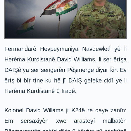
Fermandarê Hevpeymaniya Navdewletî yê li
Herêma Kurdistanê David Williams, li ser êrîşa
DAIŞê ya ser sengerên Pêşmerge diyar kir: Ev
êrîş bi bîr tîne ku hê jî DAIŞ gefeke cidî ye li
Herêma Kurdistanê û Iraqê.
Kolonel David Willams ji K24ê re daye zanîn:
Em sersaxiyên xwe arasteyî malbatên