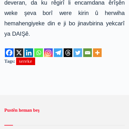
deveran, da ku rêgirî li encamdana êrîşên
weke şeva borî were kirin û herwiha
hemahengiyeke din e ji bo jinavbirina yekcarî
ya DAIŞê.
Tags:
sereke
Pustên heman beş