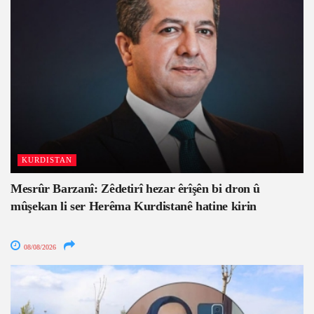
KURDISTAN
Mesrûr Barzanî: Zêdetirî hezar êrîşên bi dron û
mûşekan li ser Herêma Kurdistanê hatine kirin
08/08/2026