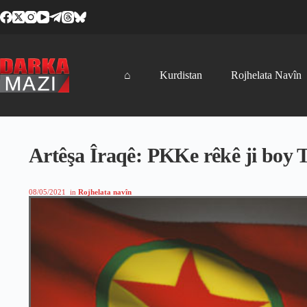
Skip
to
content
⌂
Kurdistan
Rojhelata Navîn
Artêşa Îraqê: PKKe rêkê ji boy T
08/05/2021
in
Rojhelata navîn