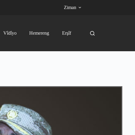
Ziman
Vîdîyo
Hemereng
Erşîf