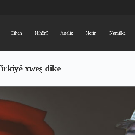
Cîhan
Nihênî
Analîz
Nerîn
Namîlke
irkiyê xweş dike