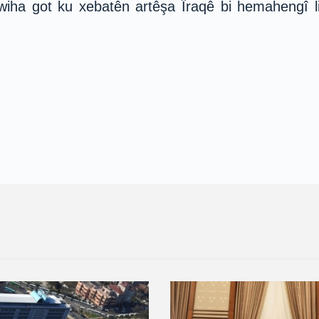
iha got ku xebatên artêşa Îraqê bi hemahengî l