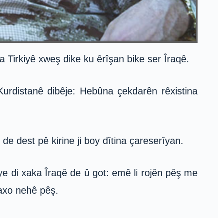
 Tirkiyê xweş dike ku êrîşan bike ser Îraqê.
Kurdistanê dibêje: Hebûna çekdarên rêxistina
e dest pê kirine ji boy dîtina çareserîyan.
ye di xaka Îraqê de û got: emê li rojên pêş me
 Zaxo nehê pêş.