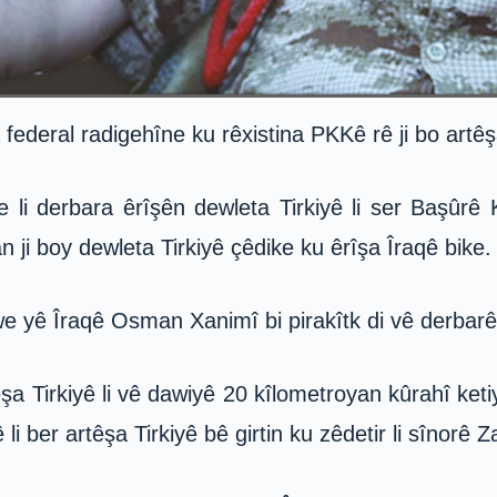
eral radigehîne ku rêxistina PKKê rê ji bo artêşa
 li derbara êrîşên dewleta Tirkiyê li ser Başûrê 
ji boy dewleta Tirkiyê çêdike ku êrîşa Îraqê bike.
 yê Îraqê Osman Xanimî bi pirakîtk di vê derbarê d
 Tirkiyê li vê dawiyê 20 kîlometroyan kûrahî keti
 li ber artêşa Tirkiyê bê girtin ku zêdetir li sînorê