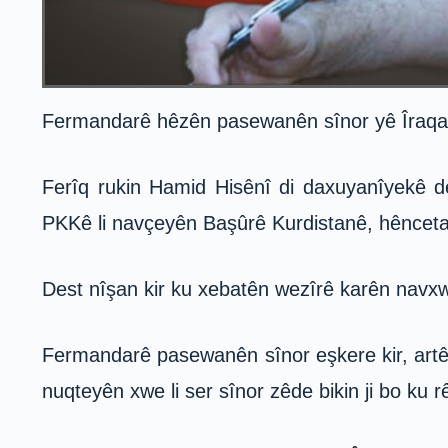
Fermandarê hêzên pasewanên sînor yê Îraqa fed
Ferîq rukin Hamid Hisênî di daxuyanîyekê de
PKKê li navçeyên Başûrê Kurdistanê, hêncetan 
Dest nîşan kir ku xebatên wezîrê karên navxwe
Fermandarê pasewanên sînor eşkere kir, artêşa
nuqteyên xwe li ser sînor zêde bikin ji bo ku rê