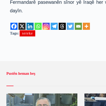
Fermandarê pasewanên sînor yê Îraqê her w
dayîn.
Tags:
sereke
Pustên heman beş