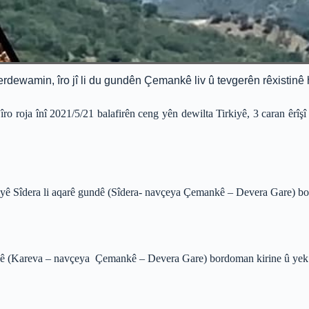
erdewamin, îro jî li du gundên Çemankê liv û tevgerên rêxistinê 
ro roja înî 2021/5/21 balafirên ceng yên dewilta Tirkiyê, 3 caran êrî
eliyê Sîdera li aqarê gundê (Sîdera- navçeya Çemankê – Devera Gare) b
undê (Kareva – navçeya Çemankê – Devera Gare) bordoman kirine û yek 