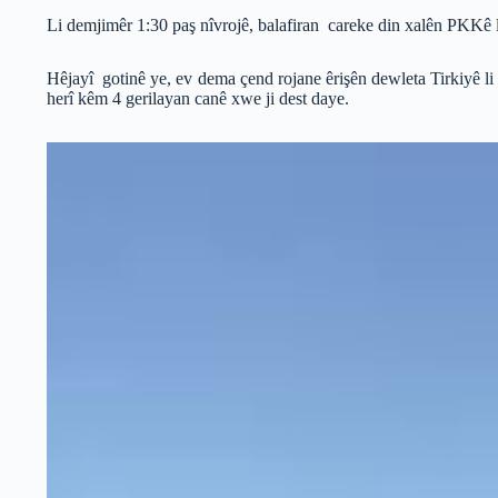
Li demjimêr 1:30 paş nîvrojê, balafiran careke din xalên PKKê li
Hêjayî gotinê ye, ev dema çend rojane êrişên dewleta Tirkiyê li
herî kêm 4 gerilayan canê xwe ji dest daye.
Video
Player