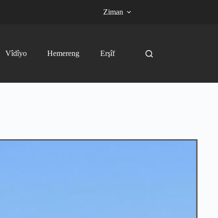
Ziman
Vîdîyo
Hemereng
Erşîf