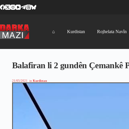
Skip
to
content
⌂
Kurdistan
Rojhelata Navîn
Balafiran li 2 gundên Çemankê
21/05/2021
in
Kurdistan