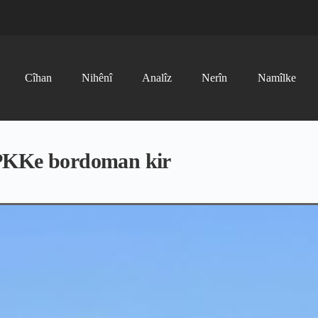
Cîhan
Nihênî
Analîz
Nerîn
Namîlke
 PKKe bordoman kir