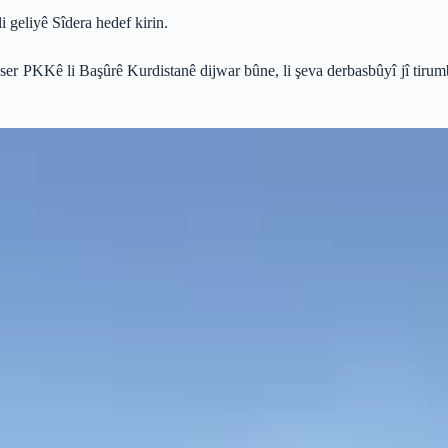
 geliyê Sîdera hedef kirin.
 ser PKKê li Başûrê Kurdistanê dijwar bûne, li şeva derbasbûyî jî tir