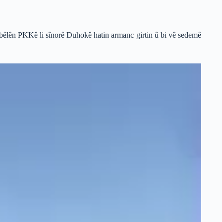
umbêlên PKKê li sînorê Duhokê hatin armanc girtin û bi vê sedemê