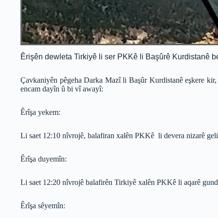
Êrişên dewleta Tirkiyê li ser PKKê li Başûrê Kurdistanê b
Çavkaniyên pêgeha Darka Mazî li Başûr Kurdistanê eşkere kir, î
encam dayîn û bi vî awayî:
Êrîşa yekem:
Li saet 12:10 nîvrojê, balafiran xalên PKKê li devera nizarê g
Êrîşa duyemîn:
Li saet 12:20 nîvrojê balafirên Tirkiyê xalên PKKê li aqarê g
Êrîşa sêyemîn: