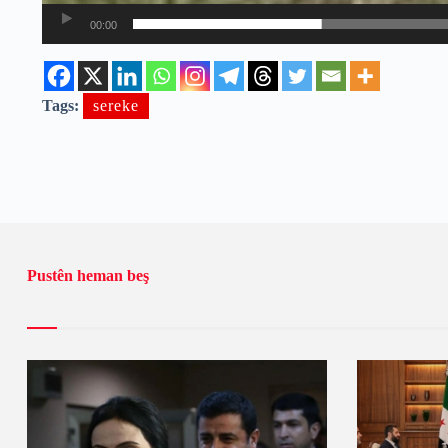
00:00
Tags:
sereke
Pustên heman beş