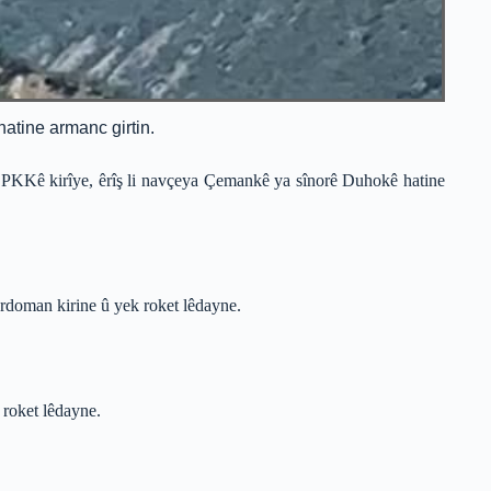
hatine armanc girtin.
şî PKKê kirîye, êrîş li navçeya Çemankê ya sînorê Duhokê hatine
ordoman kirine û yek roket lêdayne.
roket lêdayne.