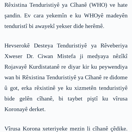
Rêxistina Tenduristiyê ya Cîhanê (WHO) ve hate
şandin. Ev cara yekemîn e ku WHOyê madeyên
tenduristî bi awayekî yekser dide herêmê.
Hevserokê Desteya Tenduristiyê ya Rêveberiya
Xweser Dr. Ciwan Mistefa ji medyaya nêzîkî
Rojavayê Kurdistatanê re diyar kir ku peywendiya
wan bi Rêxistina Tenduristiyê ya Cîhanê re didome
û got, erka rêxistinê ye ku xizmetên tenduristiyê
bide gelên cîhanê, bi taybet piştî ku vîrusa
Koronayê derket.
Vîrusa Korona xeteriyeke mezin li cîhanê çêdike.