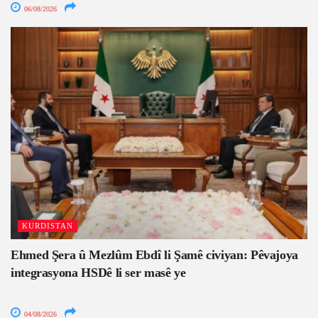
06/08/2026
KURDISTAN
Ehmed Şera û Mezlûm Ebdî li Şamê civiyan: Pêvajoya
integrasyona HSDê li ser masê ye
04/08/2026