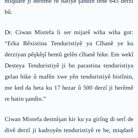
miqdarê ji herêmê re hatiye şandin tenê 645 derzî
bû.
Dr. Ciwan Mistefa li ser mijarê wiha wiha got:
“Erka Rêxistina Tenduristiyê ya Cîhanê ye ku
derziyan pêşkêşî hemû gelên cîhanê bike. Em wekî
Desteya Tenduristiyê ji bo parastina tenduristiya
gelan bike û mafên xwe yên tenduristiyê bistînin,
me ked da heta ku 17 hezar û 500 derzî ji herêmê
re hatin şandin.”
Ciwan Mistefa destnîşan kir ku ya girîng di serî de
divê derzî ji kadroyên tenduristiyê re be, miqdarê