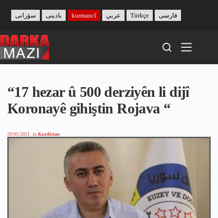
Skip
to
سۆرانی
بادینی
kurmancî
عربي
Türkçe
فارسی
content
“17 hezar û 500 derziyên li dijî
Koronayê gihiştin Rojava “
29/05/2021
in
Kurdistan