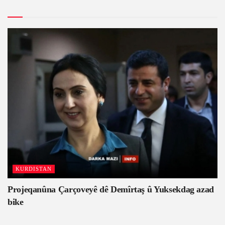
KURDISTAN
Projeqanûna Çarçoveyê dê Demîrtaş û Yuksekdag azad
bike