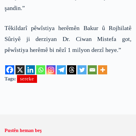
şandin.”
Têkildarî pêwîstiya herêmên Bakur û Rojhilatê
Sûriyê ji derziyan Dr. Ciwan Mistefa got,
pêwîstiya herêmê bi nêzî 1 milyon derzî heye.”
Tags:
sereke
Pustên heman beş