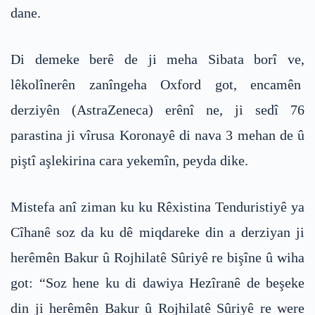
dane.
Di demeke berê de ji meha Sibata borî ve,
lêkolînerên zanîngeha Oxford got, encamên
derziyên (AstraZeneca) erênî ne, ji sedî 76
parastina ji vîrusa Koronayê di nava 3 mehan de û
piştî aşlekirina cara yekemîn, peyda dike.
Mistefa anî ziman ku ku Rêxistina Tenduristiyê ya
Cîhanê soz da ku dê miqdareke din a derziyan ji
herêmên Bakur û Rojhilatê Sûriyê re bişîne û wiha
got: “Soz hene ku di dawiya Hezîranê de beşeke
din ji herêmên Bakur û Rojhilatê Sûriyê re were