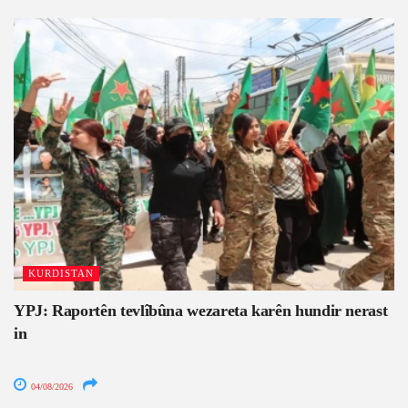
KURDISTAN
YPJ: Raportên tevlîbûna wezareta karên hundir nerast
in
04/08/2026