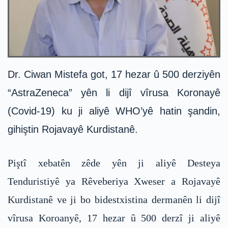
Dr. Ciwan Mistefa got, 17 hezar û 500 derziyên
“AstraZeneca” yên li dijî vîrusa Koronayê
(Covid-19) ku ji aliyê WHO’yê hatin şandin,
gihiştin Rojavayê Kurdistanê.
Piştî xebatên zêde yên ji aliyê Desteya
Tenduristiyê ya Rêveberiya Xweser a Rojavayê
Kurdistanê ve ji bo bidestxistina dermanên li dijî
vîrusa Koroanyê, 17 hezar û 500 derzî ji aliyê