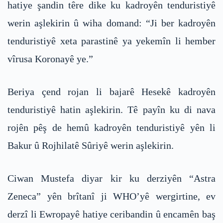
hatiye şandin têre dike ku kadroyên tenduristiyê
werin aşlekirin û wiha domand: “Ji ber kadroyên
tenduristiyê xeta parastinê ya yekemîn li hember
vîrusa Koronayê ye.”
Beriya çend rojan li bajarê Hesekê kadroyên
tenduristiyê hatin aşlekirin. Tê payîn ku di nava
rojên pêş de hemû kadroyên tenduristiyê yên li
Bakur û Rojhilatê Sûriyê werin aşlekirin.
Ciwan Mustefa diyar kir ku derziyên “Astra
Zeneca” yên brîtanî ji WHO’yê wergirtine, ev
derzî li Ewropayê hatiye ceribandin û encamên baş