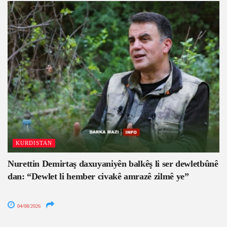
KURDISTAN
Nurettin Demirtaş daxuyaniyên balkêş li ser dewletbûnê
dan: “Dewlet li hember civakê amrazê zilmê ye”
04/08/2026