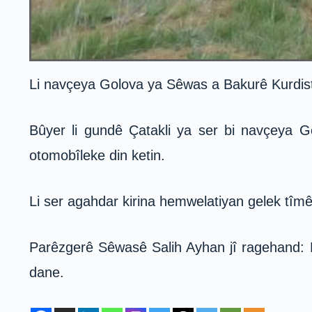
Li navçeya Golova ya Sêwas a Bakurê Kurdista
Bûyer li gundê Çatakli ya ser bi navçeya G
otomobîleke din ketin.
Li ser agahdar kirina hemwelatiyan gelek tîmê
Parêzgerê Sêwasê Salih Ayhan jî ragehand: L
dane.