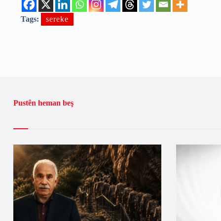
Tags:
sereke
Pustên heman beş