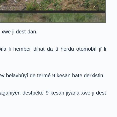
xwe ji dest dan.
a li hember dihat da û herdu otomobîl jî li
hev belavbûyî de termê 9 kesan hate derxistin.
agahiyên destpêkê 9 kesan jiyana xwe ji dest