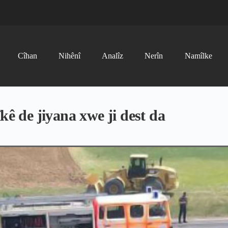
Cîhan
Nihênî
Analîz
Nerîn
Namîlke
kê de jiyana xwe ji dest da