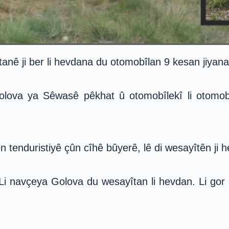
nê ji ber li hevdana du otomobîlan 9 kesan jiyana 
olova ya Sêwasê pêkhat û otomobîlekî li otomobîl
n tenduristiyê çûn cîhê bûyerê, lê di wesayîtên ji 
i navçeya Golova du wesayîtan li hevdan. Li gor 