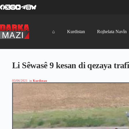
Skip
to
content
⌂
Kurdistan
Rojhelata Navîn
Li Sêwasê 9 kesan di qezaya trafî
03/06/2021
in
Kurdistan