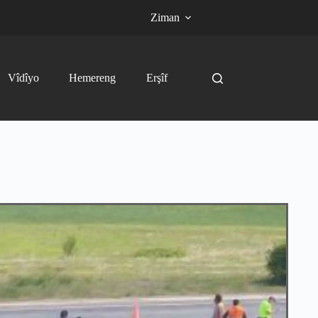
Ziman
Vîdîyo
Hemereng
Erşîf