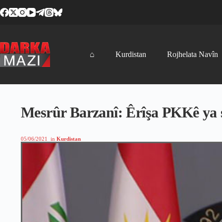
Skip
to
content
⌂
Kurdistan
Rojhelata Navîn
Mesrûr Barzanî: Êrîşa PKKê ya 
05/06/2021
in
Kurdistan