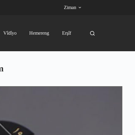
Ziman
Vîdîyo
Hemereng
Erşîf
m