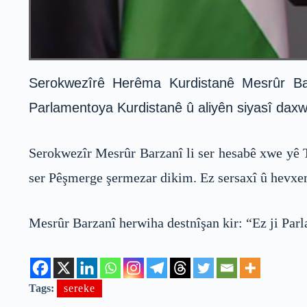
Serokwezîrê Herêma Kurdistanê Mesrûr Ba
Parlamentoya Kurdistanê û aliyên siyasî daxwaz
Serokwezîr Mesrûr Barzanî li ser hesabê xwe yê T
ser Pêşmerge şermezar dikim. Ez sersaxî û hevxe
Mesrûr Barzanî herwiha destnîşan kir: “Ez ji Parl
Tags:
sereke