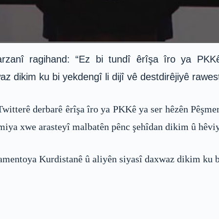
rzanî ragihand: “Ez bi tundî êrîşa îro ya PKK
 dikim ku bi yekdengî li dijî vê destdirêjiyê rawest
witterê derbarê êrîşa îro ya PKKê ya ser hêzên Pêşmerg
miya xwe arasteyî malbatên pênc şehîdan dikim û hêviy
amentoya Kurdistanê û aliyên siyasî daxwaz dikim ku bi 