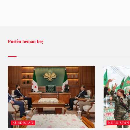
Pustên heman beş
KURDISTAN
KURDISTAN