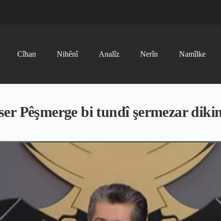
Cîhan
Nihênî
Analîz
Nerîn
Namîlke
ser Pêşmerge bi tundî şermezar diki