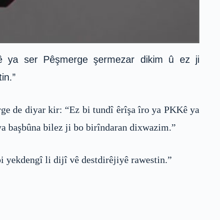
ê ya ser Pêşmerge şermezar dikim û ez ji
in.”
e de diyar kir: “Ez bi tundî êrîşa îro ya PKKê ya
a başbûna bilez ji bo birîndaran dixwazim.”
yekdengî li dijî vê destdirêjiyê rawestin.”