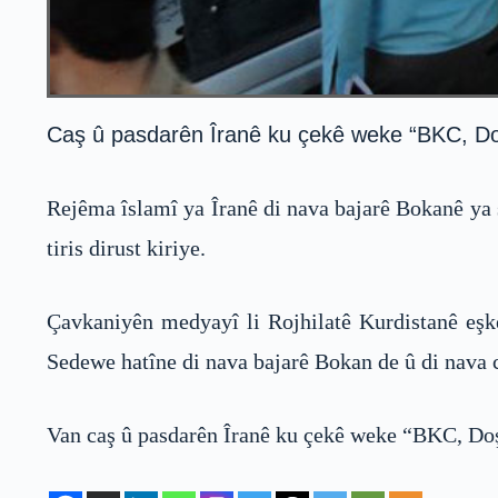
Caş û pasdarên Îranê ku çekê weke “BKC, Doşk
Rejêma îslamî ya Îranê di nava bajarê Bokanê ya s
tiris dirust kiriye.
Çavkaniyên medyayî li Rojhilatê Kurdistanê eşker
Sedewe hatîne di nava bajarê Bokan de û di nava c
Van caş û pasdarên Îranê ku çekê weke “BKC, Doşk