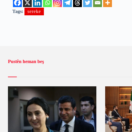
Tags:
sereke
Pustên heman beş