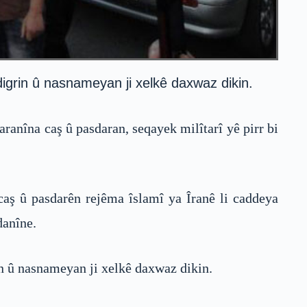
igrin û nasnameyan ji xelkê daxwaz dikin.
ranîna caş û pasdaran, seqayek milîtarî yê pirr bi
 caş û pasdarên rejêma îslamî ya Îranê li caddeya
danîne.
in û nasnameyan ji xelkê daxwaz dikin.