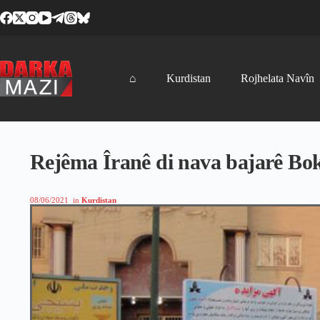
Skip
to
content
⌂
Kurdistan
Rojhelata Navîn
Rejêma Îranê di nava bajarê Bok
08/06/2021
in
Kurdistan