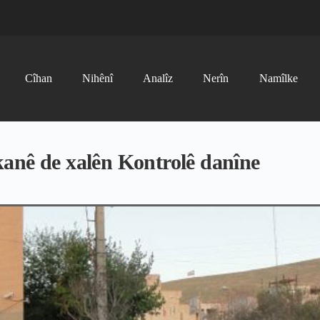
Cîhan
Nihênî
Analîz
Nerîn
Namîlke
anê de xalên Kontrolê danîne