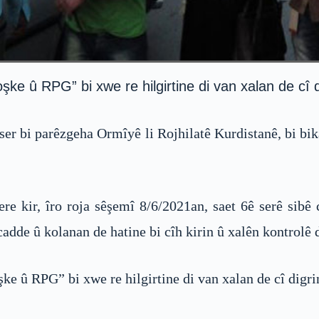
e û RPG” bi xwe re hilgirtine di van xalan de cî d
er bi parêzgeha Ormîyê li Rojhilatê Kurdistanê, bi bika
e kir, îro roja sêşemî 8/6/2021an, saet 6ê serê sibê
adde û kolanan de hatine bi cîh kirin û xalên kontrolê 
e û RPG” bi xwe re hilgirtine di van xalan de cî digr