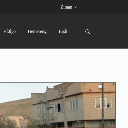
Ziman
Vîdîyo
Hemereng
Erşîf