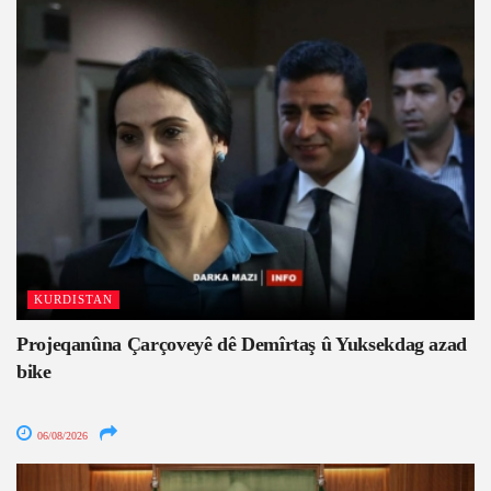
KURDISTAN
Projeqanûna Çarçoveyê dê Demîrtaş û Yuksekdag azad
bike
06/08/2026