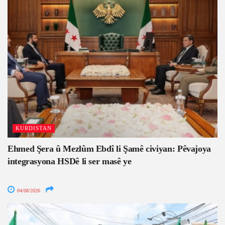
KURDISTAN
Ehmed Şera û Mezlûm Ebdî li Şamê civiyan: Pêvajoya
integrasyona HSDê li ser masê ye
04/08/2026