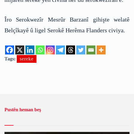
Îro Serokwezîr Mesrûr Barzanî gihişte welatê
Belçîkayê û ligel Serokê Herêma Flanders civiya.
Tags:
sereke
Pustên heman beş