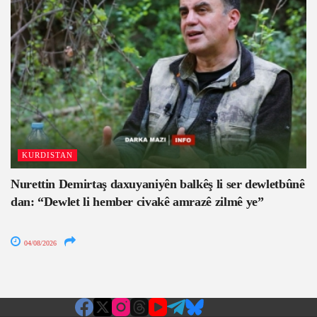
KURDISTAN
Nurettin Demirtaş daxuyaniyên balkêş li ser dewletbûnê
dan: “Dewlet li hember civakê amrazê zilmê ye”
04/08/2026