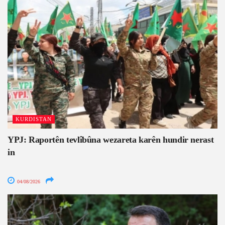
KURDISTAN
YPJ: Raportên tevlîbûna wezareta karên hundir nerast
in
04/08/2026