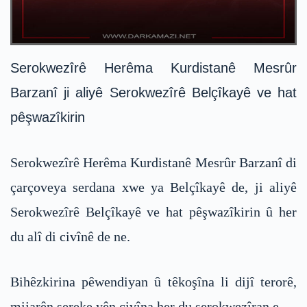
Serokwezîrê Herêma Kurdistanê Mesrûr
Barzanî ji aliyê Serokwezîrê Belçîkayê ve hat
pêşwazîkirin
Serokwezîrê Herêma Kurdistanê Mesrûr Barzanî di
çarçoveya serdana xwe ya Belçîkayê de, ji aliyê
Serokwezîrê Belçîkayê ve hat pêşwazîkirin û her
du alî di civînê de ne.
Bihêzkirina pêwendiyan û têkoşîna li dijî terorê,
mijarên sereke yên civîna her du serokwezîran e.