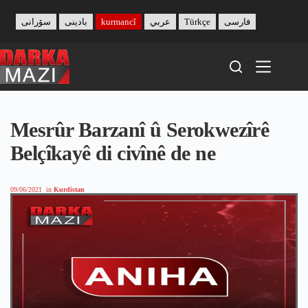
Skip
to
سۆرانی
بادینی
kurmancî
عربي
Türkçe
فارسی
content
Mesrûr Barzanî û Serokwezîrê
Belçîkayê di civînê de ne
09/06/2021
in
Kurdistan