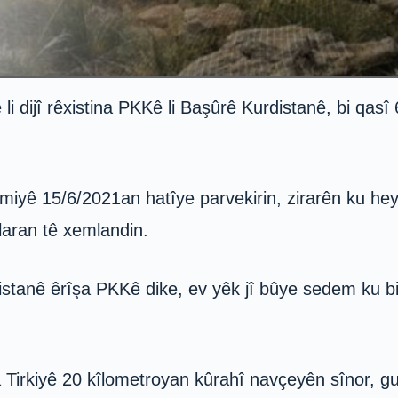
 dijî rêxistina PKKê li Başûrê Kurdistanê, bi qasî 
emiyê 15/6/2021an hatîye parvekirin, zirarên ku hey
laran tê xemlandin.
urdistanê êrîşa PKKê dike, ev yêk jî bûye sedem ku
 Tirkiyê 20 kîlometroyan kûrahî navçeyên sînor, gu