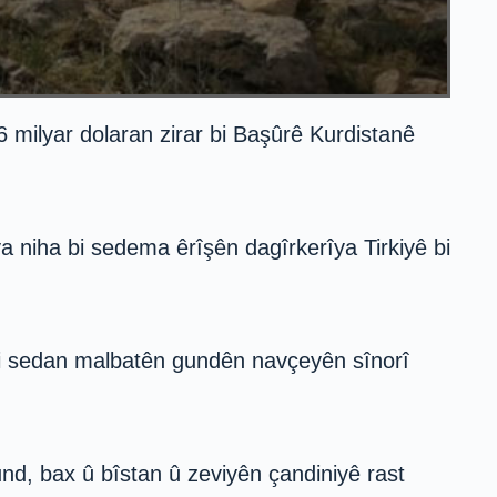
6 milyar dolaran zirar bi Başûrê Kurdistanê
a niha bi sedema êrîşên dagîrkerîya Tirkiyê bi
 bi sedan malbatên gundên navçeyên sînorî
nd, bax û bîstan û zeviyên çandiniyê rast