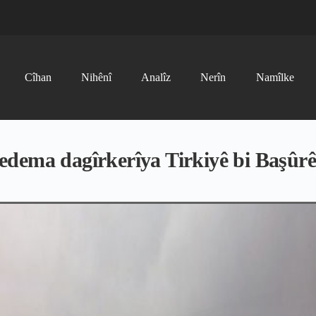
Cîhan
Nihênî
Analîz
Nerîn
Namîlke
 sedema dagîrkerîya Tirkiyê bi Başûr