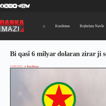
Skip
to
content
⌂
Kurdistan
Rojhelata Navîn
Bi qasî 6 milyar dolaran zirar ji
15/06/2021
in
Kurdistan