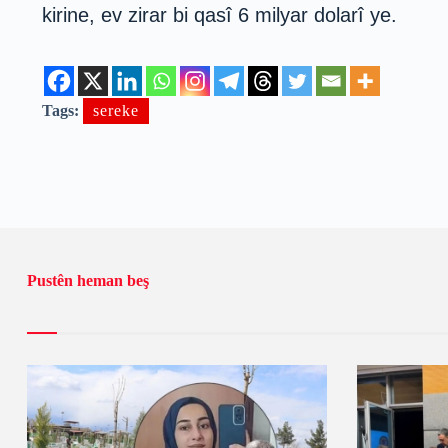
kirine, ev zirar bi qasî 6 milyar dolarî ye.
Tags:
sereke
Pustên heman beş