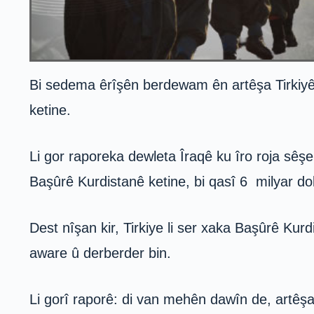
Bi sedema êrîşên berdewam ên artêşa Tirkiyê li
ketine.
Li gor raporeka dewleta Îraqê ku îro roja sêş
Başûrê Kurdistanê ketine, bi qasî 6 milyar do
Dest nîşan kir, Tirkiye li ser xaka Başûrê K
aware û derberder bin.
Li gorî raporê: di van mehên dawîn de, artêşa