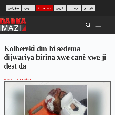
Skip
to
سۆرانی
بادینی
kurmancî
عربي
Türkçe
فارسی
content
Kolberekî din bi sedema
dijwariya birîna xwe canê xwe ji
dest da
19/06/2021
in
Kurdistan