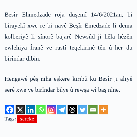
Besîr Ehmedzade roja duşemî 14/6/2021an, bi
birayekî xwe re bi navê Beşîr Emedzade li dema
kolberiyê li sînorê bajarê Newsûd ji hêla hêzên
ewlehiya Îranê ve rastî teqekirinê tên û her du
birîndar dibin.
Hengawê pêş niha eşkere kiribû ku Besîr ji aliyê
serê xwe ve birîndar bûye û rewşa wî baş nîne.
Tags:
sereke