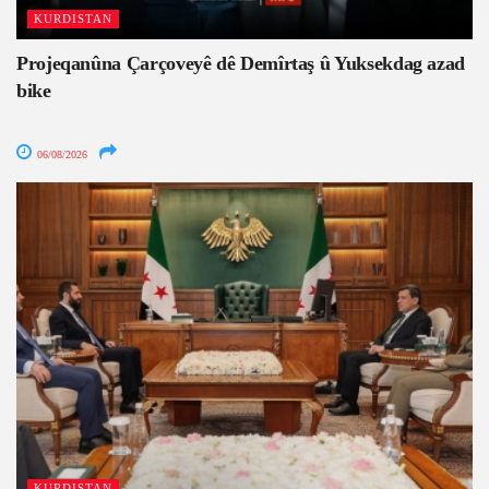
KURDISTAN
Projeqanûna Çarçoveyê dê Demîrtaş û Yuksekdag azad
bike
06/08/2026
KURDISTAN