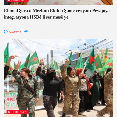
Ehmed Şera û Mezlûm Ebdî li Şamê civiyan: Pêvajoya
integrasyona HSDê li ser masê ye
04/08/2026
KURDISTAN