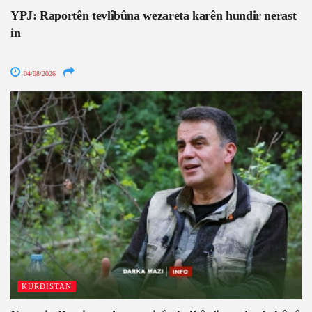
YPJ: Raportên tevlîbûna wezareta karên hundir nerast
in
04/08/2026
KURDISTAN