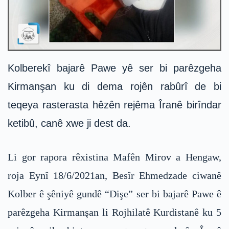
Kolberekî bajarê Pawe yê ser bi parêzgeha
Kirmanşan ku di dema rojên rabûrî de bi
teqeya rasterasta hêzên rejêma Îranê birîndar
ketibû, canê xwe ji dest da.
Li gor rapora rêxistina Mafên Mirov a Hengaw,
roja Eynî 18/6/2021an, Besîr Ehmedzade ciwanê
Kolber ê şêniyê gundê “Dişe” ser bi bajarê Pawe ê
parêzgeha Kirmanşan li Rojhilatê Kurdistanê ku 5