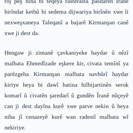
roj pêş niha bi teqeya rasterasta pasdarên Îranê
birîndar ketbû bi sedema dijwariya birînên xwe li
nexweşxaneya Taleqanî a bajarê Kirmanşan canê
xwe ji dest da.
Hengaw ji zimanê çavkaniyeke haydar û nêzî
malbata Ehmedîzade eşkere kir, civata temînî ya
parêzgeha Kirmanşan malbata navbûrî haydar
kiriye heya bi dawî hatina hilbijartinên serok
komarî û civatên şaredarî û gundên Îranê nûçeyê
can ji dest dayîna kurê xwe parve nekin û heya
niha jî cenazeyê kurê wan radestî malbata wî
nekiriye.