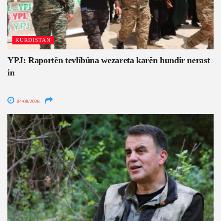
KURDISTAN
YPJ: Raportên tevlîbûna wezareta karên hundir nerast
in
04/08/2026