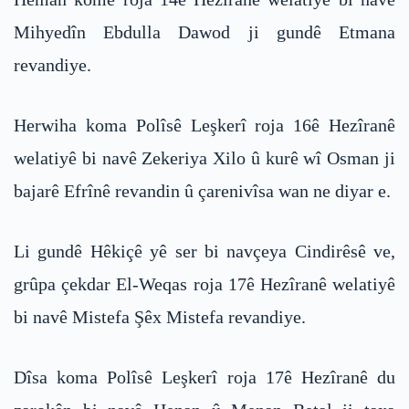
Mihyedîn Ebdulla Dawod ji gundê Etmana
revandiye.
Herwiha koma Polîsê Leşkerî roja 16ê Hezîranê
welatiyê bi navê Zekeriya Xilo û kurê wî Osman ji
bajarê Efrînê revandin û çarenivîsa wan ne diyar e.
Li gundê Hêkiçê yê ser bi navçeya Cindirêsê ve,
grûpa çekdar El-Weqas roja 17ê Hezîranê welatiyê
bi navê Mistefa Şêx Mistefa revandiye.
Dîsa koma Polîsê Leşkerî roja 17ê Hezîranê du