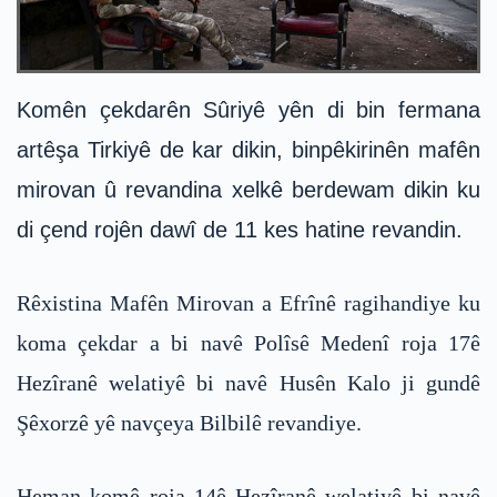
Komên çekdarên Sûriyê yên di bin fermana
artêşa Tirkiyê de kar dikin, binpêkirinên mafên
mirovan û revandina xelkê berdewam dikin ku
di çend rojên dawî de 11 kes hatine revandin.
Rêxistina Mafên Mirovan a Efrînê ragihandiye ku
koma çekdar a bi navê Polîsê Medenî roja 17ê
Hezîranê welatiyê bi navê Husên Kalo ji gundê
Şêxorzê yê navçeya Bilbilê revandiye.
Heman komê roja 14ê Hezîranê welatiyê bi navê