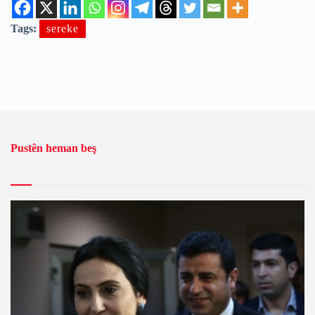
Tags:
sereke
Pustên heman beş