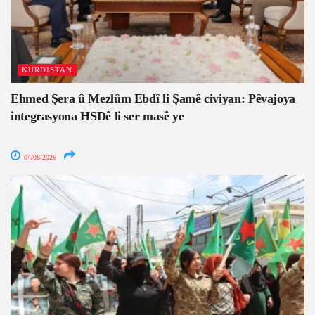
KURDISTAN
Ehmed Şera û Mezlûm Ebdî li Şamê civiyan: Pêvajoya
integrasyona HSDê li ser masê ye
04/08/2026