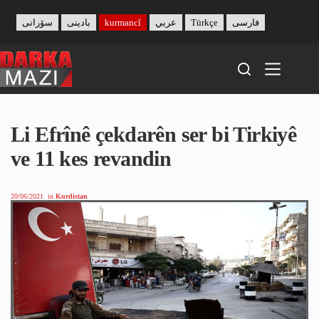
Skip
to
سۆرانی
بادینی
kurmancî
عربي
Türkçe
فارسی
content
Li Efrînê çekdarên ser bi Tirkiyê
ve 11 kes revandin
20/06/2021
in
Kurdistan