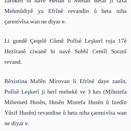
zarokên bi navê Henan û Menan Betal ji taxa
Mehmûdiyê ya Efrînê revandin û heta niha
çarenivîsa wan ne diyar e.
Li gundê Çeqelê Cûmê Polîsê Leşkerî roja 17ê
Hezîranê ciwanê bi navê Subhî Cemîl Soranî
revand.
Rêxistina Mafên Mirovan li Efrînê daye zanîn,
Polîsê Leşkerî ji berî mehekê ve 3 kes (Mihstefa
Mihemed Husên, Husên Mistefa Husên û Izedîn
Yûsif Husên) revandine û heta niha çarenivîsa wan
ne diyar e.