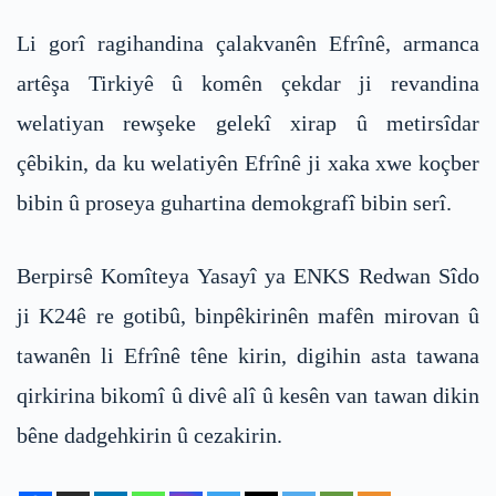
Li gorî ragihandina çalakvanên Efrînê, armanca
artêşa Tirkiyê û komên çekdar ji revandina
welatiyan rewşeke gelekî xirap û metirsîdar
çêbikin, da ku welatiyên Efrînê ji xaka xwe koçber
bibin û proseya guhartina demokgrafî bibin serî.
Berpirsê Komîteya Yasayî ya ENKS Redwan Sîdo
ji K24ê re gotibû, binpêkirinên mafên mirovan û
tawanên li Efrînê têne kirin, digihin asta tawana
qirkirina bikomî û divê alî û kesên van tawan dikin
bêne dadgehkirin û cezakirin.