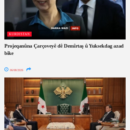
KURDISTAN
Projeqanûna Çarçoveyê dê Demîrtaş û Yuksekdag azad
bike
06/08/2026