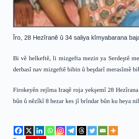
Îro, 28 Hezîranê û 34 saliya kîmyabarana baja
Bi vê helkeftê, li mizgefta mezin ya Serdeştê m
derbasî nav mizgeftê bibin û beşdarî merasîmê bi
Firokeyên rejîma Iraqê roja yekşemî 28 Hezîrana 
bûn û nêzîkî 8 hezar kes jî brîndar bûn ku heya nih