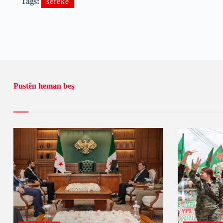
Tags:
sereke
Pustên heman beş