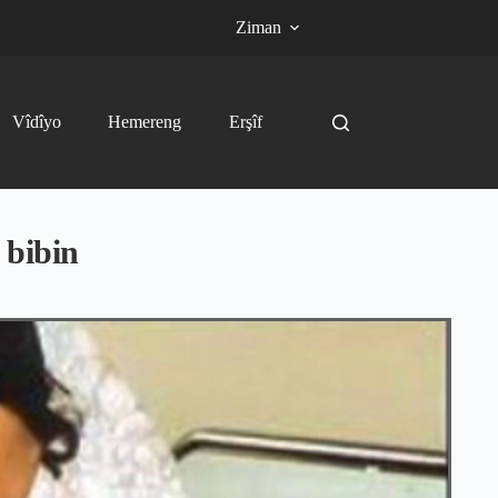
Ziman
Vîdîyo
Hemereng
Erşîf
 bibin