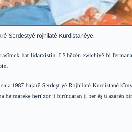
rê Serdeştyê rojhilatê Kurdistanêye.
erasîmek hat lidarxistin. Lê hêzên ewlehiyê bi ferma
bin.
sala 1987 bajarê Serdeşt yê Rojhilatê Kurdistanê kîmy
a hejmareke herî zor ji birîndaran ji ber êş û azarên bi