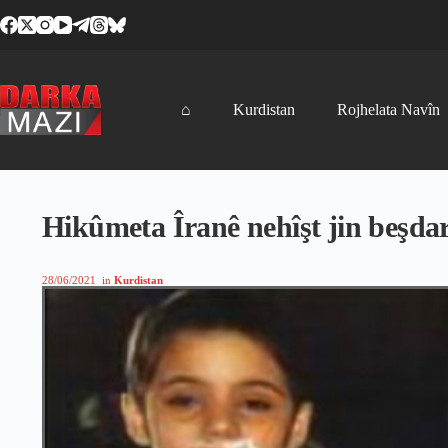
Skip
to
content
⌂
Kurdistan
Rojhelata Navîn
Hikûmeta Îranê nehîşt jin beşda
28/06/2021
in
Kurdistan