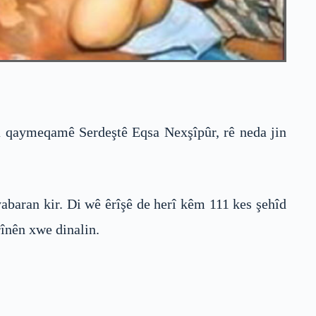
na qaymeqamê Serdeştê Eqsa Nexşîpûr, rê neda jin
abaran kir. Di wê êrîşê de herî kêm 111 kes şehîd
rînên xwe dinalin.