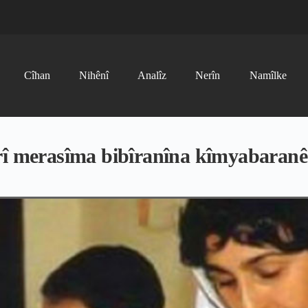
Cîhan
Nihênî
Analîz
Nerîn
Namîlke
rî merasîma bibîranîna kîmyabaranê