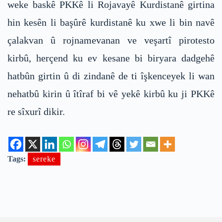
weke baskê PKKê li Rojavayê Kurdistanê girtina
hin kesên li başûrê kurdistanê ku xwe li bin navê
çalakvan û rojnamevanan ve veşartî pirotesto
kirbû, herçend ku ev kesane bi biryara dadgehê
hatbûn girtin û di zindanê de ti îşkenceyek li wan
nehatbû kirin û îtîraf bi vê yekê kirbû ku ji PKKê
re sîxurî dikir.
Tags:
sereke