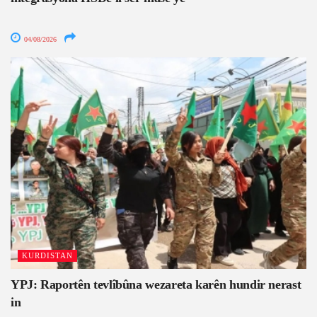
04/08/2026
KURDISTAN
YPJ: Raportên tevlîbûna wezareta karên hundir nerast
in