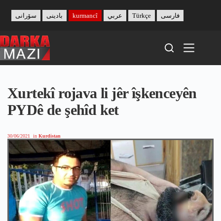
Skip
to
سۆرانی
بادینی
kurmancî
عربي
Türkçe
فارسی
content
Xurtekî rojava li jêr îşkenceyên
PYDê de şehîd ket
30/06/2021
in
Kurdistan