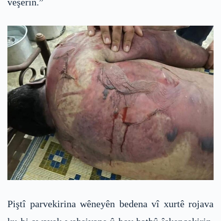
veşêrin.”
Piştî parvekirina wêneyên bedena vî xurtê rojava