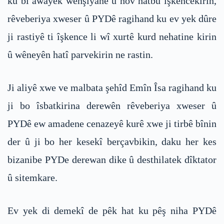
ku bi awayek wehşiyane û hov hatbû îşkencekirin,
rêveberiya xweser û PYDê ragihand ku ev yek dûre
ji rastiyê ti îşkence li wî xurtê kurd nehatine kirin
û wêneyên hatî parvekirin ne rastin.
Ji aliyê xwe ve malbata şehîd Emîn Îsa ragihand ku
ji bo îsbatkirina derewên rêveberiya xweser û
PYDê ew amadene cenazeyê kurê xwe ji tirbê bînin
der û ji bo her kesekî berçavbikin, daku her kes
bizanibe PYDe derewan dike û desthilatek dîktator
û sitemkare.
Ev yek di demekî de pêk hat ku pêş niha PYDê