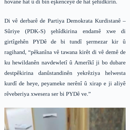
hovane hat û di bin eşkenceyê de hat şehîdkirin.
Di vê derbarê de Partiya Demokrata Kurdistanê –
Sûriye (PDK-S) şehîdkirina endamê xwe di
girtîgehên PYDê de bi tundî şermezar kir û
ragihand, “pêkanîna vê tawana kirêt di vê demê de
ku hewildanên navdewletî û Amerîkî ji bo dubare
destpêkirina danûstandinên yekrêziya helwesta
kurdî de heye, peyameke nerênî û xirap e ji aliyê
rêveberiya xwesera ser bi PYDê ve.”