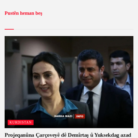
Pustên heman beş
KURDISTAN
Projeqanûna Çarçoveyê dê Demîrtaş û Yuksekdag azad