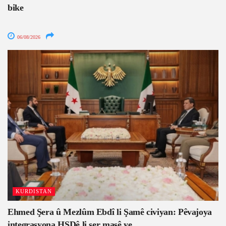
bike
06/08/2026
KURDISTAN
Ehmed Şera û Mezlûm Ebdî li Şamê civiyan: Pêvajoya
integrasyona HSDê li ser masê ye