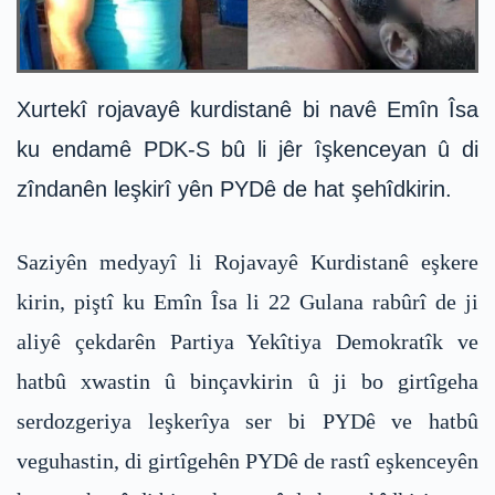
Xurtekî rojavayê kurdistanê bi navê Emîn Îsa
ku endamê PDK-S bû li jêr îşkenceyan û di
zîndanên leşkirî yên PYDê de hat şehîdkirin.
Saziyên medyayî li Rojavayê Kurdistanê eşkere
kirin, piştî ku Emîn Îsa li 22 Gulana rabûrî de ji
aliyê çekdarên Partiya Yekîtiya Demokratîk ve
hatbû xwastin û binçavkirin û ji bo girtîgeha
serdozgeriya leşkerîya ser bi PYDê ve hatbû
veguhastin, di girtîgehên PYDê de rastî eşkenceyên