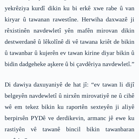
yekrêziya kurdî dikin ku bi erkê xwe rabe û van
kiryar û tawanan rawestîne. Herwiha daxwazê ji
rêxistinên navdewletî yên mafên mirovan dikin
destwerdanê û lêkolînê di vê tawana kriêt de bikin
û tawanbar û kujerên ev tawan kirine diyar bikin û
bidin dadgeheke aşkere û bi çavdêriya navdewletî.”
Di dawiya daxuyaniyê de hat jî: “ev tawan li dijî
belgeyên navdewletî û nirxên mirovatiyê ne û cihê
wê em tekez bikin ku raportên sexteyên ji aliyê
berpirsên PYDê ve derdikevin, armanc jê ewe ku
rastiyên vê tawanê bincil bikin tawanbaran