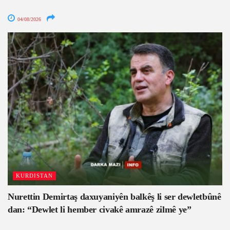
04/08/2026
KURDISTAN
Nurettin Demirtaş daxuyaniyên balkêş li ser dewletbûnê
dan: “Dewlet li hember civakê amrazê zilmê ye”