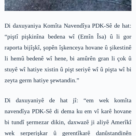
Di daxuyaniya Komîta Navendîya PDK-Sê de hat:
“piştî pişkinîna bedena wî (Emîn Îsa) û li gor
raporta bijîşkî, şopên îşkenceya hovane û şikestinê
li hemû bedenê wî hene, bi amûrên gran li çok û
stuyê wî hatiye xistin û pişt seriyê wî û pişta wî bi
zeyta germ hatiye şewtandin.”
Di daxuyaniyê de hat jî: “em wek komîta
navendîya PDK-Sê di dema ku em vî karê hovane
bi tundî şermezar dikin, daxwazê ji aliyê Amerîkî
wek serperişkar û gerentîkarê danûstandinên