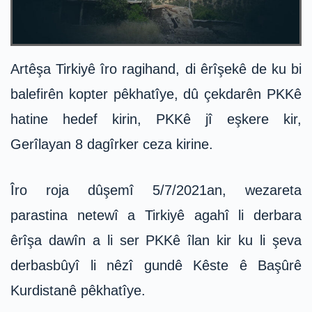
Artêşa Tirkiyê îro ragihand, di êrîşekê de ku bi
balefirên kopter pêkhatîye, dû çekdarên PKKê
hatine hedef kirin, PKKê jî eşkere kir,
Gerîlayan 8 dagîrker ceza kirine.
Îro roja dûşemî 5/7/2021an, wezareta
parastina netewî a Tirkiyê agahî li derbara
êrîşa dawîn a li ser PKKê îlan kir ku li şeva
derbasbûyî li nêzî gundê Kêste ê Başûrê
Kurdistanê pêkhatîye.