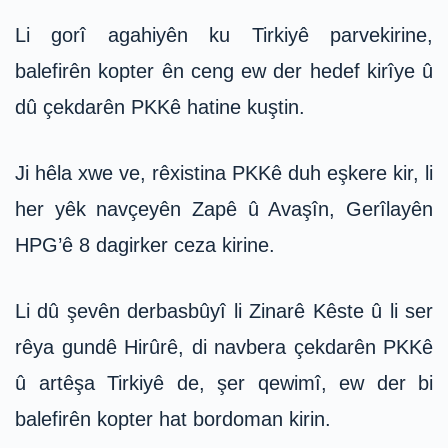
Li gorî agahiyên ku Tirkiyê parvekirine,
balefirên kopter ên ceng ew der hedef kirîye û
dû çekdarên PKKê hatine kuştin.
Ji hêla xwe ve, rêxistina PKKê duh eşkere kir, li
her yêk navçeyên Zapê û Avaşîn, Gerîlayên
HPG’ê 8 dagirker ceza kirine.
Li dû şevên derbasbûyî li Zinarê Kêste û li ser
rêya gundê Hirûrê, di navbera çekdarên PKKê
û artêşa Tirkiyê de, şer qewimî, ew der bi
balefirên kopter hat bordoman kirin.