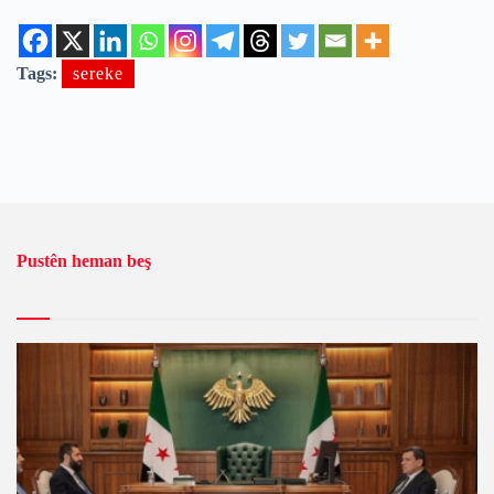
Tags:
sereke
Pustên heman beş