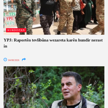
KURDISTAN
YPJ: Raportên tevlîbûna wezareta karên hundir nerast
in
04/08/2026