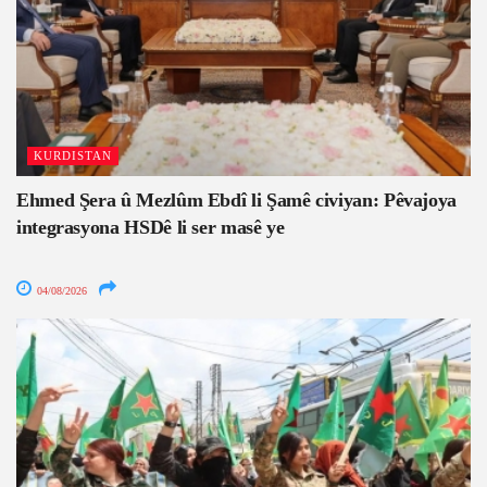
KURDISTAN
Ehmed Şera û Mezlûm Ebdî li Şamê civiyan: Pêvajoya
integrasyona HSDê li ser masê ye
04/08/2026