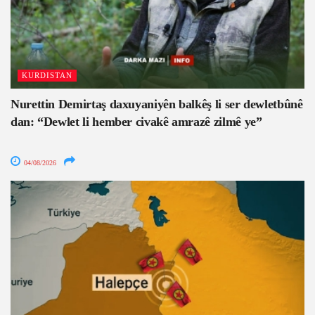
KURDISTAN
Nurettin Demirtaş daxuyaniyên balkêş li ser dewletbûnê
dan: “Dewlet li hember civakê amrazê zilmê ye”
04/08/2026