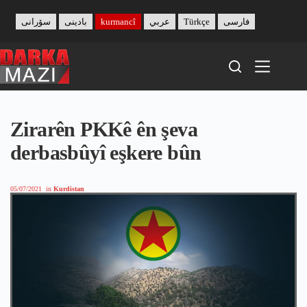
Skip
to
سۆرانی
بادینی
kurmancî
عربي
Türkçe
فارسی
content
Zirarên PKKê ên şeva
derbasbûyî eşkere bûn
05/07/2021
in
Kurdistan