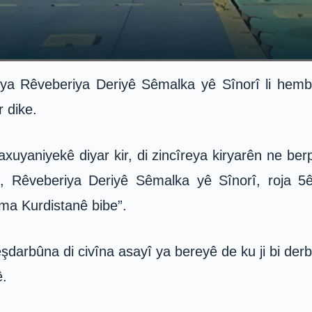
ya Rêveberiya Deriyê Sêmalka yê Sînorî li hembe
 dike.
yaniyekê diyar kir, di zincîreya kiryarên ne berpir
e, Rêveberiya Deriyê Sêmalka yê Sînorî, roja 
ma Kurdistanê bibe”.
darbûna di civîna asayî ya bereyê de ku ji bi der
ê.