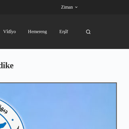
Ziman
Vîdîyo
Hemereng
Erşîf
dike