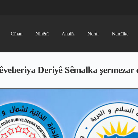
Cîhan
Nihênî
Analîz
Nerîn
Namîlke
êveberiya Deriyê Sêmalka şermezar 