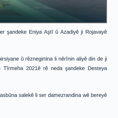
r şandeke Eniya Aştî û Azadiyê ji Rojavayê
siyane û rêznegirtina li nêrînin aliyê din de ji
5ê Tîrmeha 2021ê rê neda şandeke Desteya
basbûna salekê li ser damezrandina wê bereyê