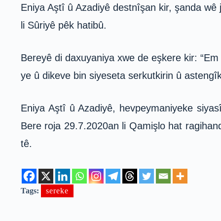
Eniya Aştî û Azadiyê destnîşan kir, şanda wê
li Sûriyê pêk hatibû.
Bereyê di daxuyaniya xwe de eşkere kir: “Em d
ye û dikeve bin siyeseta serkutkirin û astengîki
Eniya Aştî û Azadiyê, hevpeymaniyeke siyasî 
Bere roja 29.7.2020an li Qamişlo hat ragihan
tê.
Tags:
sereke