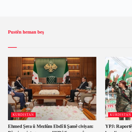
Pustên heman beş
KURDISTAN
KURDISTAN
Ehmed Şera û Mezlûm Ebdî li Şamê civiyan:
YPJ: Raportê