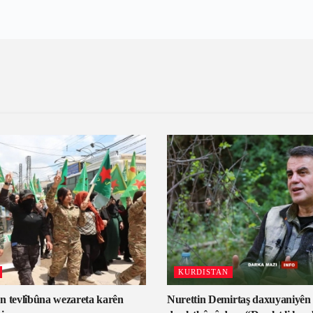
KURDISTAN
n tevlîbûna wezareta karên
Nurettin Demirtaş daxuyaniyên b