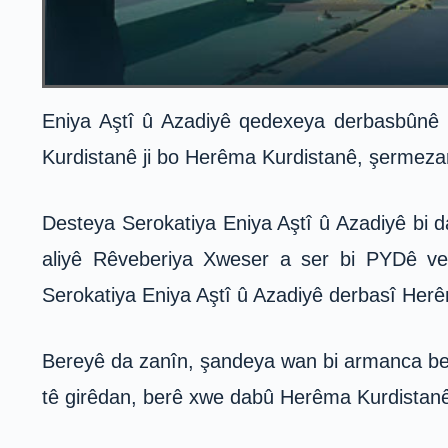
Eniya Aştî û Azadiyê qedexeya derbasbûnê 
Kurdistanê ji bo Herêma Kurdistanê, şermezar
Desteya Serokatiya Eniya Aştî û Azadiyê bi daxu
aliyê Rêveberiya Xweser a ser bi PYDê v
Serokatiya Eniya Aştî û Azadiyê derbasî Herê
Bereyê da zanîn, şandeya wan bi armanca beş
tê girêdan, berê xwe dabû Herêma Kurdistan