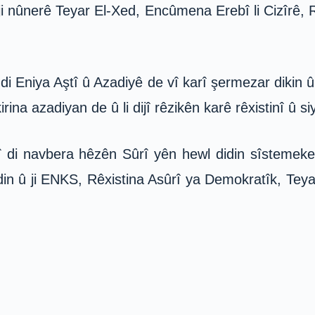
 ji nûnerê Teyar El-Xed, Encûmena Erebî li Cizîrê,
i Eniya Aştî û Azadiyê de vî karî şermezar dikin û
rina azadiyan de û li dijî rêzikên karê rêxistinî û si
di navbera hêzên Sûrî yên hewl didin sîstemeke f
din û ji ENKS, Rêxistina Asûrî ya Demokratîk, Teya