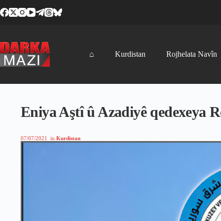
Skip
to
content
⌂
Kurdistan
Rojhelata Navîn
Eniya Aştî û Azadiyê qedexeya R
07/07/2021
in
Kurdistan