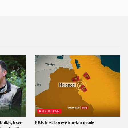
KURDISTAN
alkêş li ser
PKK li Helebceyê tunelan dikole