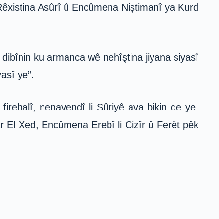
 Rêxistina Asûrî û Encûmena Niştimanî ya Kurd
 dibînin ku armanca wê nehîştina jiyana siyasî
yasî ye”.
irehalî, nenavendî li Sûriyê ava bikin de ye.
r El Xed, Encûmena Erebî li Cizîr û Ferêt pêk