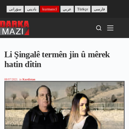
Skip
to
سۆرانی
بادینی
kurmancî
عربي
Türkçe
فارسی
content
Li Şingalê termên jin û mêrek
hatin dîtin
08/07/2021
in
Kurdistan