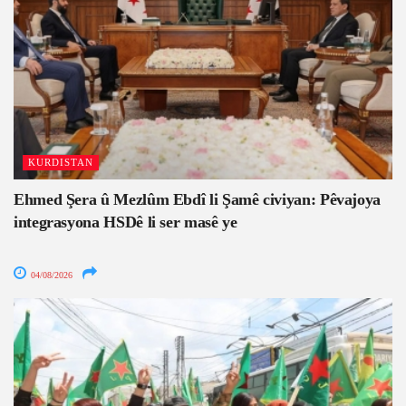
KURDISTAN
Ehmed Şera û Mezlûm Ebdî li Şamê civiyan: Pêvajoya
integrasyona HSDê li ser masê ye
04/08/2026