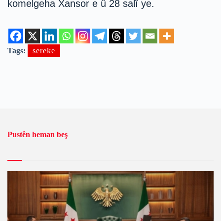
komelgeha Xansor e û 28 salî ye.
Tags:
sereke
Pustên heman beş