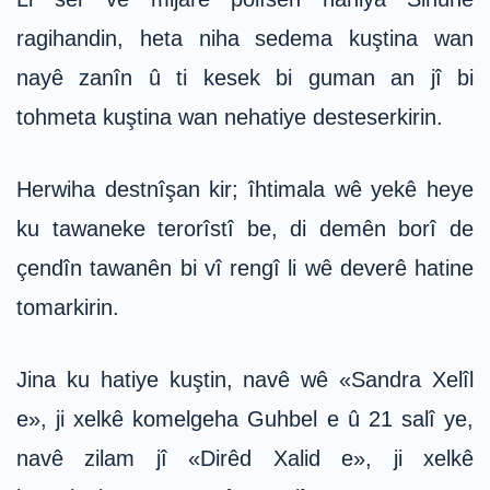
ragihandin, heta niha sedema kuştina wan
nayê zanîn û ti kesek bi guman an jî bi
tohmeta kuştina wan nehatiye desteserkirin.
Herwiha destnîşan kir; îhtimala wê yekê heye
ku tawaneke terorîstî be, di demên borî de
çendîn tawanên bi vî rengî li wê deverê hatine
tomarkirin.
Jina ku hatiye kuştin, navê wê «Sandra Xelîl
e», ji xelkê komelgeha Guhbel e û 21 salî ye,
navê zilam jî «Dirêd Xalid e», ji xelkê