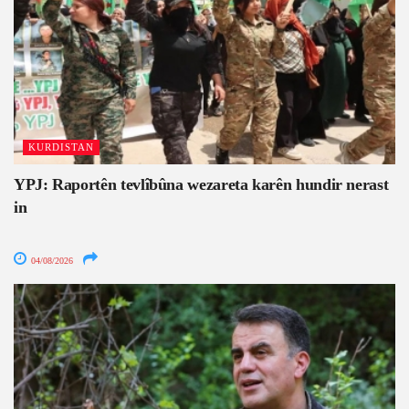
KURDISTAN
YPJ: Raportên tevlîbûna wezareta karên hundir nerast
in
04/08/2026