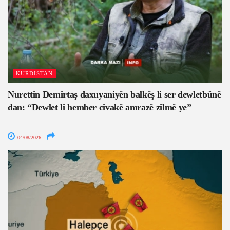
KURDISTAN
Nurettin Demirtaş daxuyaniyên balkêş li ser dewletbûnê
dan: “Dewlet li hember civakê amrazê zilmê ye”
04/08/2026