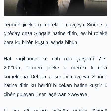
Termên jinekê û mêrekî li navçeya Sinûnê a
girêday qeza Şingalê hatine dîtin, ew bi rojekê
bera ku bihên kuştin, winda bibûn.
Hat ragihandin ku duh roja çarşemî 7-7-
2021an, termên jinekê û mêrekî li nêzî
komelgeha Dehola a ser bi navçeya Sinûnê
hatine dîtin ku herdû bi çekan hatine kuştin û
cihên guleyan li ser laşê wan xweyaye.
Li ser vê mijarê polîsên nahiya Sinûnê