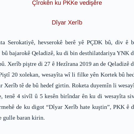
Çîrokên ku PKKe vedişêre
Dîyar Xerîb
ta Serokatiyê, hevserokê berê yê PÇDK bû, div ê
û bû bajarokê Qeladizê, ku di bin desthilatdariya YNK 
bû. Xerîb piştre di 27 ê Hezîrana 2019 an de Qeladizê de
Piştî 20 xolekan, wesayîta wî li filke yên Kortek bû hed
yar Xerîb tê de bû hedef girtin. Roketa duyemîn li wes
tenê 4 sivîl û 5 kesên birîndar ên ku di wesayîta siv
Tîrmehê de ku digot “Dîyar Xerîb hate kuştin”, PKK ê 
 gulle baran kirin.