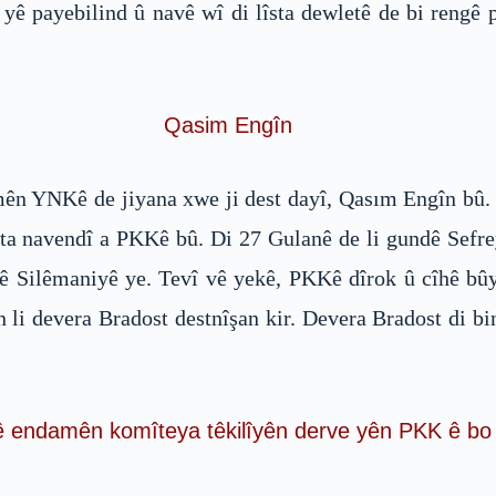
ê payebilind û navê wî di lîsta dewletê de bi rengê 
Qasim Engîn
ên YNKê de jiyana xwe ji dest dayî, Qasım Engîn bû. 
a navendî a PKKê bû. Di 27 Gulanê de li gundê Sefrey
ê Silêmaniyê ye. Tevî vê yekê, PKKê dîrok û cîhê bûy
i devera Bradost destnîşan kir. Devera Bradost di bin
 endamên komîteya têkilîyên derve yên PKK ê bo a