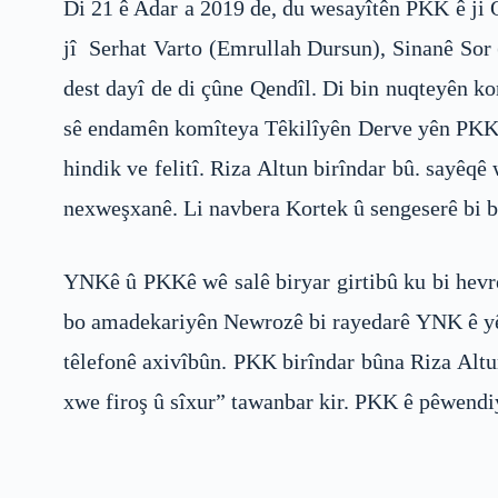
Di 21 ê Adar a 2019 de, du wesayîtên PKK ê ji 
jî Serhat Varto (Emrullah Dursun), Sinanê Sor
dest dayî de di çûne Qendîl. Di bin nuqteyên ko
sê endamên komîteya Têkilîyên Derve yên PKK ê 
hindik ve felitî. Riza Altun birîndar bû. sayêq
nexweşxanê. Li navbera Kortek û sengeserê bi b
YNKê û PKKê wê salê biryar girtibû ku bi hevr
bo amadekariyên Newrozê bi rayedarê YNK ê yên
têlefonê axivîbûn. PKK birîndar bûna Riza Altu
xwe firoş û sîxur” tawanbar kir. PKK ê pêwendiy