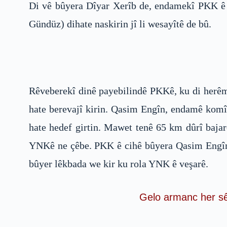
Di vê bûyera Dîyar Xerîb de, endamekî PKK ê y
Gündüz) dihate naskirin jî li wesayîtê de bû.
Rêveberekî dinê payebilindê PKKê, ku di herêm
hate berevajî kirin. Qasim Engîn, endamê komît
hate hedef girtin. Mawet tenê 65 km dûrî bajar
YNKê ne çêbe. PKK ê cihê bûyera Qasim Engîn l
bûyer lêkbada we kir ku rola YNK ê veşarê.
Gelo armanc her sê