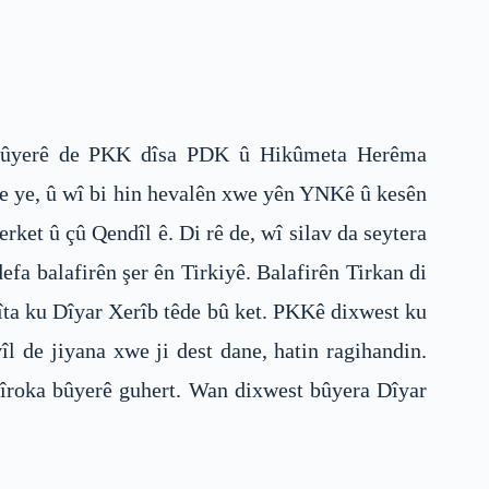
 bûyerê de PKK dîsa PDK û Hikûmeta Herêma
de ye, û wî bi hin hevalên xwe yên YNKê û kesên
rket û çû Qendîl ê. Di rê de, wî silav da seytera
efa balafirên şer ên Tirkiyê. Balafirên Tirkan di
ayîta ku Dîyar Xerîb têde bû ket. PKKê dixwest ku
îl de jiyana xwe ji dest dane, hatin ragihandin.
dîroka bûyerê guhert. Wan dixwest bûyera Dîyar