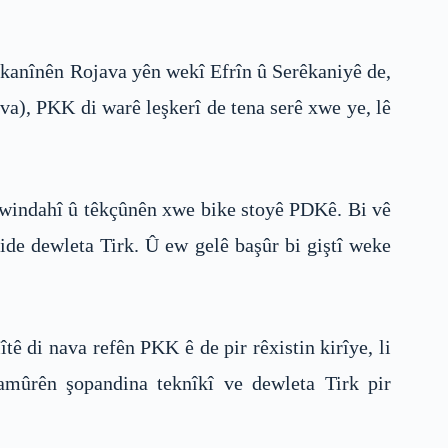
pêkanînên Rojava yên wekî Efrîn û Serêkaniyê de,
va), PKK di warê leşkerî de tena serê xwe ye, lê
 windahî û têkçûnên xwe bike stoyê PDKê. Bi vê
ide dewleta Tirk. Û ew gelê başûr bi giştî weke
 di nava refên PKK ê de pir rêxistin kirîye, li
 amûrên şopandina teknîkî ve dewleta Tirk pir