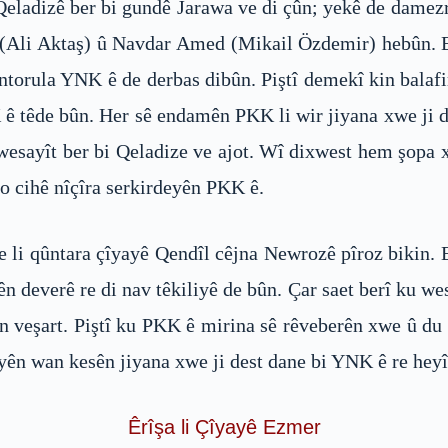
Qeladizê ber bi gundê Jarawa ve di çûn; yekê de damez
 (Ali Aktaş) û Navdar Amed (Mikail Özdemir) hebûn. E
ntorula YNK ê de derbas dibûn. Piştî demekî kin balaf
têde bûn. Her sê endamên PKK li wir jiyana xwe ji des
ê wesayît ber bi Qeladize ve ajot. Wî dixwest hem şopa 
o cihê nîçîra serkirdeyên PKK ê.
e li qûntara çîyayê Qendîl cêjna Newrozê pîroz bikin.
 deverê re di nav têkiliyê de bûn. Çar saet berî ku w
n veşart. Piştî ku PKK ê mirina sê rêveberên xwe û du 
ên wan kesên jiyana xwe ji dest dane bi YNK ê re heyî
Êrîşa li Çîyayê Ezmer