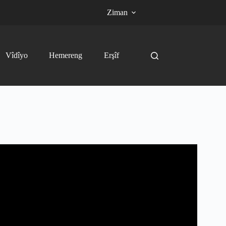
Ziman
Vîdîyo
Hemereng
Erşîf