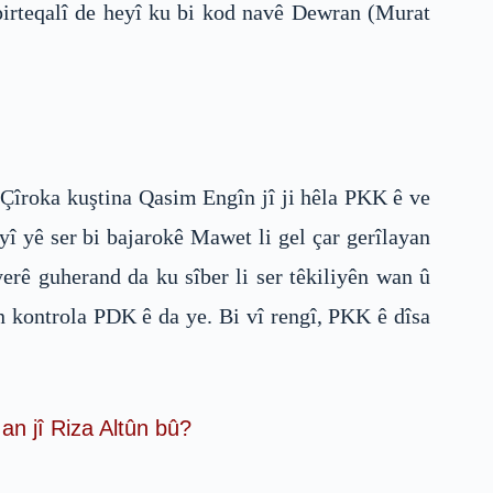
pirteqalî de heyî ku bi kod navê Dewran (Murat
Çîroka kuştina Qasim Engîn jî ji hêla PKK ê ve
î yê ser bi bajarokê Mawet li gel çar gerîlayan
erê guherand da ku sîber li ser têkiliyên wan û
 kontrola PDK ê da ye. Bi vî rengî, PKK ê dîsa
n jî Riza Altûn bû?