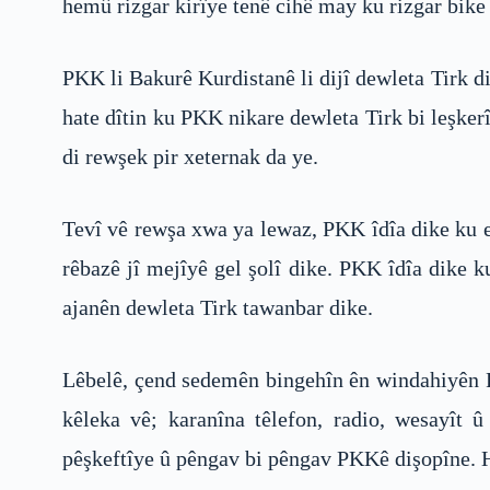
hemû rizgar kirîye tenê cihê may ku rizgar bike
PKK li Bakurê Kurdistanê li dijî dewleta Tirk d
hate dîtin ku PKK nikare dewleta Tirk bi leşker
di rewşek pir xeternak da ye.
Tevî vê rewşa xwa ya lewaz, PKK îdîa dike ku 
rêbazê jî mejîyê gel şolî dike. PKK îdîa dike 
ajanên dewleta Tirk tawanbar dike.
Lêbelê, çend sedemên bingehîn ên windahiyên PK
kêleka vê; karanîna têlefon, radio, wesayît 
pêşkeftîye û pêngav bi pêngav PKKê dişopîne. H