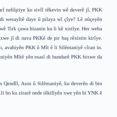
rî nehîştiye ku sivîl têkevin wê deverê jî, PKK
 di wesayîtê daye û pilaya wî çîye? Lê nûçeyên
wê Tirk çawa bizanin ku li kê xistîye. Her weha
ixwe jî di nava PKKê de pir baş rêxistin kirîye.
o, avahiyên PKK û Mît ê li Silêmaniyê cîran in.
kaniyên Mîtê yên esasî di hundurê PKK bixwe da
ên Qendîl, Asos û Silêmaniyê, ku deverên di bin
Ji bo ku zirarê nede têkilîyên xwe yên bi YNK ê