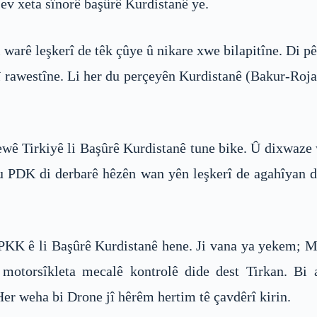
 ev xeta sînorê başûrê Kurdistanê ye.
i warê leşkerî de têk çûye û nikare xwe bilapitîne. Di 
î rawestîne. Li her du perçeyên Kurdistanê (Bakur-Roja
ewê Tirkiyê li Başûrê Kurdistanê tune bike. Û dixwaze
ku PDK di derbarê hêzên wan yên leşkerî de agahîyan d
K ê li Başûrê Kurdistanê hene. Ji vana ya yekem; Mîtê
û motorsîkleta mecalê kontrolê dide dest Tirkan. Bi
er weha bi Drone jî hêrêm hertim tê çavdêrî kirin.