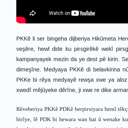
PKKê li ser bingeha dijberiya Hikûmeta He
veşêre, hewl dide ku pirsgirêkê wekî pirs
kampanyayek mezin da ye dest pê kirin. Se
dimeşîne. Medyaya PKKê di belavkirina nûçe
PKKe bi rêya medyayê rewşa xwe ya aloz 
xwedî mêjûyeke dêrîne, ji xwe re dike arma
Rêveberiya PKKê PDKê berpirsiyara hemî têkçû
birîye, lê PDK bi hewara wan hat û wenake ku