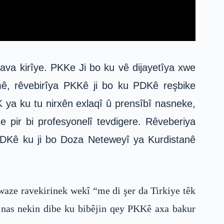
va kirîye. PKKe Ji bo ku vê dijayetîya xwe
emê, rêvebirîya PKKê ji bo ku PDKê reşbike
ya ku tu nirxên exlaqî û prensîbî nasneke,
e pir bi profesyonelî tevdigere. Rêveberiya
DKê ku ji bo Doza Neteweyî ya Kurdistanê
ze ravekirinek wekî “me di şer da Tirkiye têk
 nas nekin dibe ku bibêjin qey PKKê axa bakur