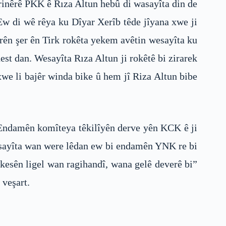
rinêrê PKK ê Rıza Altun hebû di wasayîta din de
w di wê rêya ku Dîyar Xerîb têde jîyana xwe ji
irên şer ên Tirk rokêta yekem avêtin wesayîta ku
t dan. Wesayîta Rıza Altun ji rokêtê bi zirarek
xwe li bajêr winda bike û hem jî Riza Altun bibe
 Endamên komîteya têkilîyên derve yên KCK ê ji
esayîta wan were lêdan ew bi endamên YNK re bi
kesên ligel wan ragihandî, wana gelê deverê bi”
 veşart.