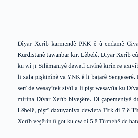
Dîyar Xerîb karmendê PKK ê û endamê Civa
Kurdistanê tawanbar kir. Lêbelê, Diyar Xerîb ç
ku wî ji Silêmaniyê dewetî civînê kirîn re axivî
li xala pişkinînê ya YNK ê li bajarê Sengeserê. 
serî de wesayîtek sivîl a li pişt wesayîta ku Dî
mirina Dîyar Xerîb biveşêre. Di çapemeniyê de, 
Lêbelê, piştî daxuyaniya dewleta Tirk di 7 ê 
Xerîb veşêrin û got ku ew di 5 ê Tîrmehê de hate