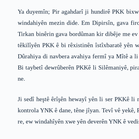
Ya duyemîn; Pir agahdarî ji hundirê PKK bixwe 
windahiyên mezin dide. Em Dipirsîn, gava firo
Tirkan binêrin gava bordûman kir dibêje me ev 
têkilîyên PKK ê bi rêxistinên îstîxbaratê yên w
Dûrahiya di navbera avahiya fermî ya Mîtê a li
Bi taybetî dewrûberên PKKê li Silêmaniyê, pir
ne.
Ji sedî heştê êrîşên hewayî yên li ser PKKê li
kontrola YNK ê dane, têne jîyan. Tevî vê yekê,
re, ew windahîyên xwe yên deverên YNK ê vedi