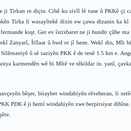
ji Tirkan re diçin. Cihê ku sivîl lê tune û PKKê çi ca
kên Tirka li wasayîtekê dixin ew çawa dizanin ka kî
fermande kuşt. Ger ev îstixbaret ne ji hundir çûbe ma 
ekî Zanyarî, Îtîlaat û hwd re jî hene. Wekî din, Mît b
 Silêmaniyê û sê saziyên PKK ê de tenê 1.5 km e. Ang
aniya karmendên wê bi Mîtê ve têkildar in. yanî, çav
 navçeyên bêşer, bitaybet windahiyên rêveberan, li xet
 PKK PDK ê ji hemî windahiyên xwe berpirsiyar dibîne. 
şêre.