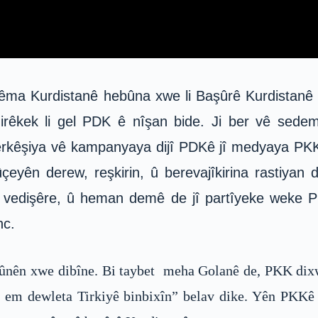
rêma Kurdistanê hebûna xwe li Başûrê Kurdistanê a
girêkek li gel PDK ê nîşan bide. Ji ber vê sed
rkêşiya vê kampanyaya dijî PDKê jî medyaya PKK 
yên derew, reşkirin, û berevajîkirina rastiyan d
vedişêre, û heman demê de jî partîyeke weke P
nc.
nên xwe dibîne. Bi taybet meha Golanê de, PKK dixwa
 em dewleta Tirkiyê binbixîn” belav dike. Yên PKKê