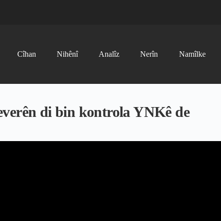
Cîhan
Nihênî
Analîz
Nerîn
Namîlke
everên di bin kontrola YNKê de