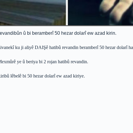
evandibûn û bi beramberî 50 hezar dolarî ew azad kirin.
vanekî ku ji aliyê DAIŞê hatibû revandin beramberî 50 hezar dolarî hat
exmûrê ye û beriya bi 2 rojan hatibû revandin.
ibû lêbelê bi 50 hezar dolarî ew azad kiriye.