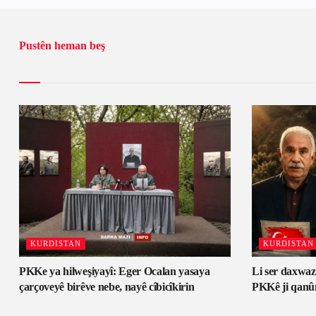
Pustên heman beş
KURDISTAN
KURDISTAN
PKKe ya hilweşiyayî: Eger Ocalan yasaya
Li ser daxwa
çarçoveyê birêve nebe, nayê cîbicîkirin
PKKê ji qanû