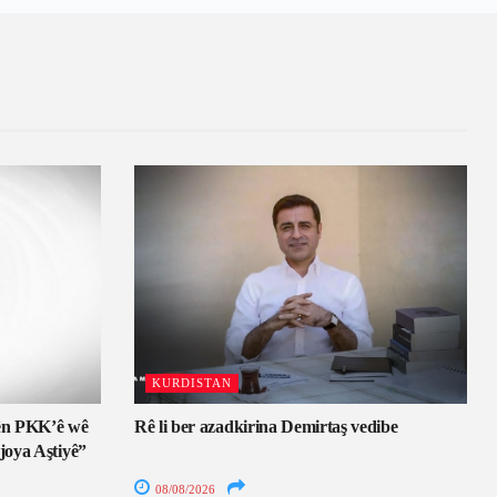
KURDISTAN
yên PKK’ê wê
Rê li ber azadkirina Demirtaş vedibe
joya Aştiyê”
08/08/2026