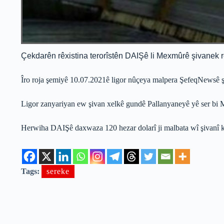
Çekdarên rêxistina terorîstên DAIŞê li Mexmûrê şivanek r
Îro roja şemiyê 10.07.2021ê ligor nûçeya malpera ŞefeqNewsê şi
Ligor zanyariyan ew şivan xelkê gundê Pallanyaneyê yê ser bi M
Herwiha DAIŞê daxwaza 120 hezar dolarî ji malbata wî şivanî kir
Tags:
sereke