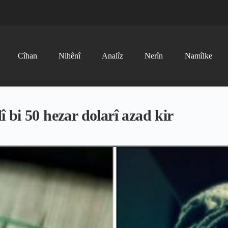
Cîhan
Nihênî
Analîz
Nerîn
Namîlke
bi 50 hezar dolarî azad kir