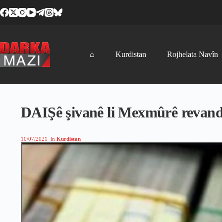
Skip
to
content
⌂
Kurdistan
Rojhelata Navîn
DAIŞê şivanê li Mexmûrê revandî 
10/07/2021
in
Kurdistan