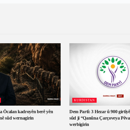
KURDISTAN
za Öcalan kadroyên berê yên
Dem Partî: 3 Hezar û 900 girtî
nê sûd wernagirin
sûd ji “Qanûna Çarçoveya Pêva
werbigirin