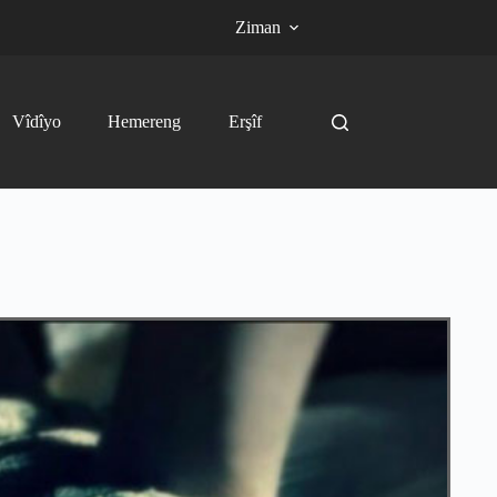
Ziman
Vîdîyo
Hemereng
Erşîf