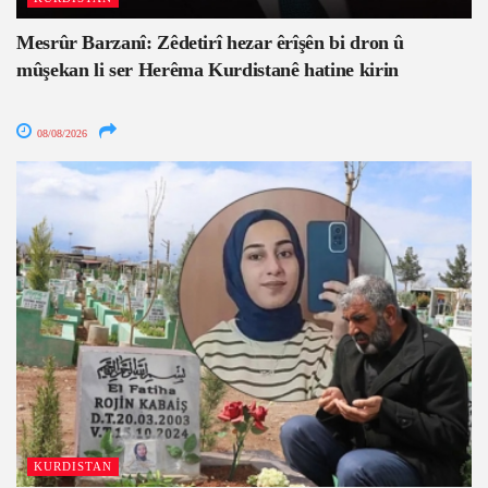
Mesrûr Barzanî: Zêdetirî hezar êrîşên bi dron û
mûşekan li ser Herêma Kurdistanê hatine kirin
08/08/2026
KURDISTAN