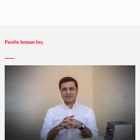
Pustên heman beş