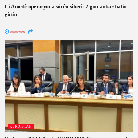
Li Amedê operasyona sûcên sîberî: 2 gumanbar hatin
girtin
08/08/2026
KURDISTAN