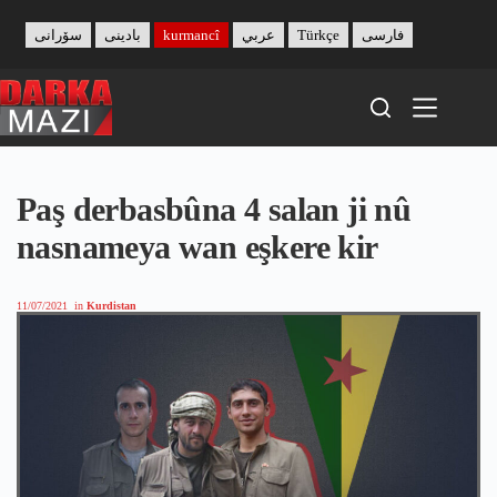
Skip
to
سۆرانی
بادینی
kurmancî
عربي
Türkçe
فارسی
content
Paş derbasbûna 4 salan ji nû
nasnameya wan eşkere kir
11/07/2021
in
Kurdistan