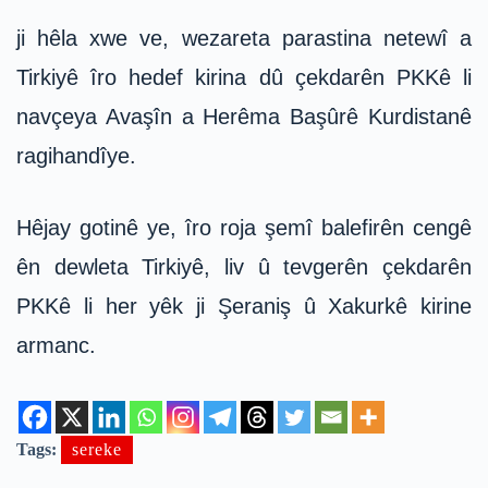
ji hêla xwe ve, wezareta parastina netewî a
Tirkiyê îro hedef kirina dû çekdarên PKKê li
navçeya Avaşîn a Herêma Başûrê Kurdistanê
ragihandîye.
Hêjay gotinê ye, îro roja şemî balefirên cengê
ên dewleta Tirkiyê, liv û tevgerên çekdarên
PKKê li her yêk ji Şeraniş û Xakurkê kirine
armanc.
Tags:
sereke