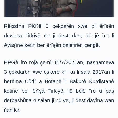
Rêxistna PKKê 5 çekdarên xwe di êrîşên
dewleta Tirkiyê de ji dest dan, dû jê îro li
Avaşînê ketin ber êrîşên balefirên cengê.
HPGê îro roja şemî 11/7/2021an, nasnameya
3 çekdarên xwe eşkere kir ku li sala 2017an li
herêma Cûdî a Botanê li Bakurê Kurdistanê
ketine ber êrîşa Tirkiyê, lê belê îro û paş
derbasbûna 4 salan ji nû ve, ji dest dayîna wan
îlan kir.