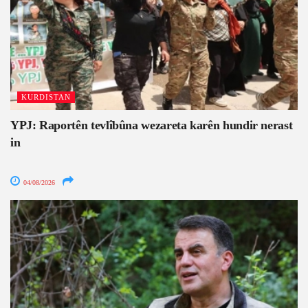
KURDISTAN
YPJ: Raportên tevlîbûna wezareta karên hundir nerast
in
04/08/2026