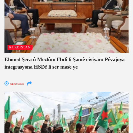
KURDISTAN
Ehmed Şera û Mezlûm Ebdî li Şamê civiyan: Pêvajoya
integrasyona HSDê li ser masê ye
04/08/2026