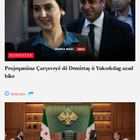
KURDISTAN
Projeqanûna Çarçoveyê dê Demîrtaş û Yuksekdag azad
bike
06/08/2026