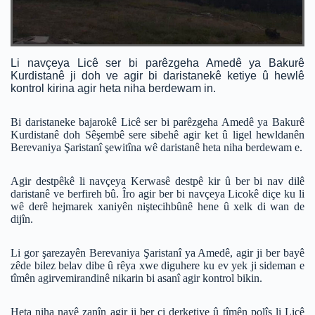
Li navçeya Licê ser bi parêzgeha Amedê ya Bakurê
Kurdistanê ji doh ve agir bi daristanekê ketiye û hewlê
kontrol kirina agir heta niha berdewam in.
Bi daristaneke bajarokê Licê ser bi parêzgeha Amedê ya Bakurê
Kurdistanê doh Sêşembê sere sibehê agir ket û ligel hewldanên
Berevaniya Şaristanî şewitîna wê daristanê heta niha berdewam e.
Agir destpêkê li navçeya Kerwasê destpê kir û ber bi nav dilê
daristanê ve berfireh bû. Îro agir ber bi navçeya Licokê diçe ku li
wê derê hejmarek xaniyên niştecihbûnê hene û xelk di wan de
dijîn.
Li gor şarezayên Berevaniya Şaristanî ya Amedê, agir ji ber bayê
zêde bilez belav dibe û rêya xwe diguhere ku ev yek ji sideman e
tîmên agirvemirandinê nikarin bi asanî agir kontrol bikin.
Heta niha nayê zanîn agir ji ber çi derketiye û tîmên polîs li Licê