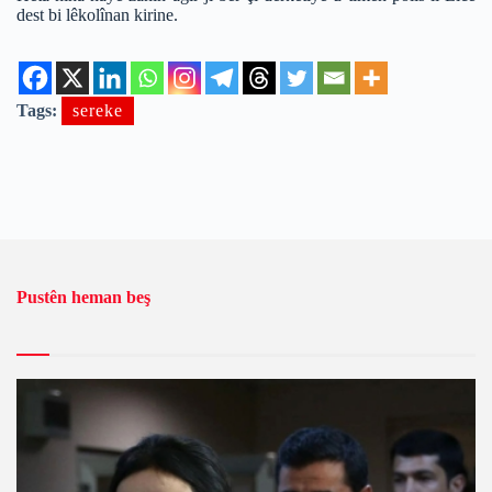
dest bi lêkolînan kirine.
Tags:
sereke
Pustên heman beş