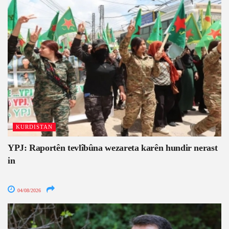
KURDISTAN
YPJ: Raportên tevlîbûna wezareta karên hundir nerast
in
04/08/2026