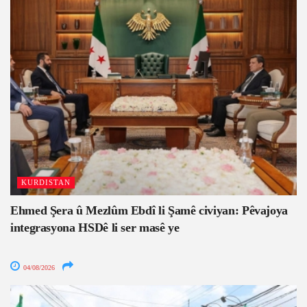
KURDISTAN
Ehmed Şera û Mezlûm Ebdî li Şamê civiyan: Pêvajoya
integrasyona HSDê li ser masê ye
04/08/2026