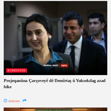
KURDISTAN
Projeqanûna Çarçoveyê dê Demîrtaş û Yuksekdag azad
bike
06/08/2026