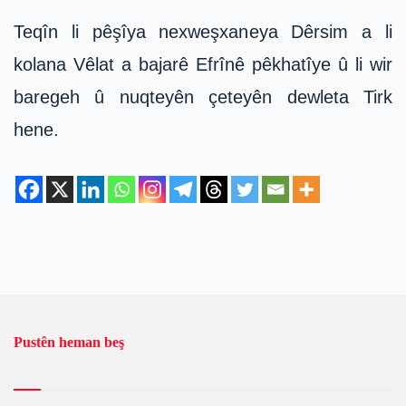
Teqîn li pêşîya nexweşxaneya Dêrsim a li
kolana Vêlat a bajarê Efrînê pêkhatîye û li wir
baregeh û nuqteyên çeteyên dewleta Tirk
hene.
Pustên heman beş