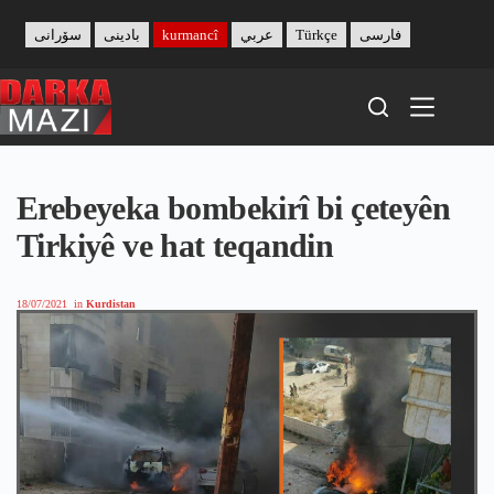
Skip
to
سۆرانی
بادینی
kurmancî
عربي
Türkçe
فارسی
content
Erebeyeka bombekirî bi çeteyên
Tirkiyê ve hat teqandin
18/07/2021
in
Kurdistan