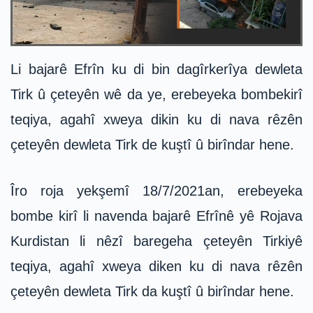
Li bajarê Efrîn ku di bin dagîrkerîya dewleta
Tirk û çeteyên wê da ye, erebeyeka bombekirî
teqiya, agahî xweya dikin ku di nava rêzên
çeteyên dewleta Tirk de kuştî û birîndar hene.
Îro roja yekşemî 18/7/2021an, erebeyeka
bombe kirî li navenda bajarê Efrînê yê Rojava
Kurdistan li nêzî baregeha çeteyên Tirkiyê
teqiya, agahî xweya diken ku di nava rêzên
çeteyên dewleta Tirk da kuştî û birîndar hene.