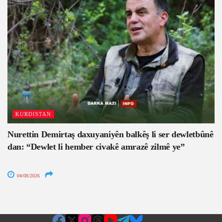
KURDISTAN
Nurettin Demirtaş daxuyaniyên balkêş li ser dewletbûnê
dan: “Dewlet li hember civakê amrazê zilmê ye”
04/08/2026