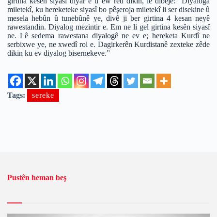
girtina kesên siyasî diyar e û ew red dikin, lê dibêje: “Diyaloga
miletekî, ku hereketeke siyasî bo pêşeroja miletekî li ser disekine û
mesela hebûn û tunebûnê ye, divê ji ber girtina 4 kesan neyê
rawestandin. Diyalog mezintir e. Em ne li gel girtina kesên siyasî
ne. Lê sedema rawestana diyalogê ne ev e; hereketa Kurdî ne
serbixwe ye, ne xwedî rol e. Dagirkerên Kurdistanê zexteke zêde
dikin ku ev diyalog bisernekeve.”
Tags:
sereke
Pustên heman beş