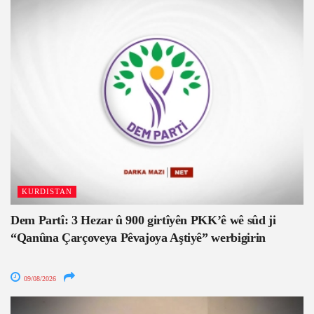
KURDISTAN
Dem Partî: 3 Hezar û 900 girtîyên PKK’ê wê sûd ji
“Qanûna Çarçoveya Pêvajoya Aştiyê” werbigirin
09/08/2026