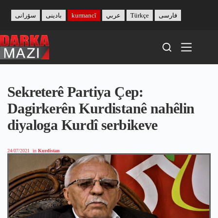
Skip
to
سۆرانی
بادینی
kurmancî
عربي
Türkçe
فارسی
content
Sekreterê Partiya Çep:
Dagirkerên Kurdistanê nahêlin
diyaloga Kurdî serbikeve
24/07/2021
in
Kurdistan