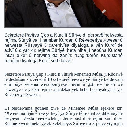
Sekreterê Partiya Çep a Kurd li Sûriyê di derbarê helwesta
rejîma Sûriyê ya li hember Kurdan û Rêveberiya Xweser û
helwesta Rûsyayê û çarenivîsa diyaloga aliyên Kurdî de
axivî û diyar kir: rejîma Sûriyê “heta niha jî hebûna Kurdan
înkar dike” û herwiha da zanîn: “Dagirkerên Kurdistanê
nahêlin diyaloga Kurdî serbikeve.”
Sekreterê Partiya Çep a Kurd li Sûriyê Mihemed Mûsa, ji Rûdawê
re destnîşan kir, zêdetirî 10 sal e şerê navxwe yê Sûriyê berdewam
e û bûye sedema wêrankariyeke mezin û got, ew ne di wê
baweriyê de ye ku rejîmê amadekariyek hebe bo diyaloga li gel
Rêveberiya Xweser.
Di berdewama gotinên xwe de Mihemed Mûsa eşekere kir:
“Xwendina rejîmê rewşa heyî ya Sûriye tê re derbas dibe nayîne
berçavan. Zexta navdewletî jî dema sist dibe rejîm xurt dibe.
Rejîmê xwendineke gelek xelet heye. Sûriye îro 3 perçe ye, rejîm