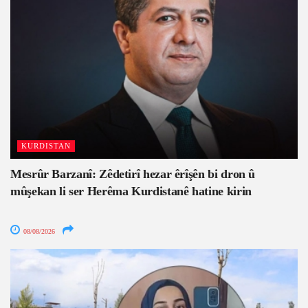
KURDISTAN
Mesrûr Barzanî: Zêdetirî hezar êrîşên bi dron û
mûşekan li ser Herêma Kurdistanê hatine kirin
08/08/2026