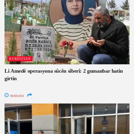
KURDISTAN
Li Amedê operasyona sûcên sîberî: 2 gumanbar hatin
girtin
08/08/2026