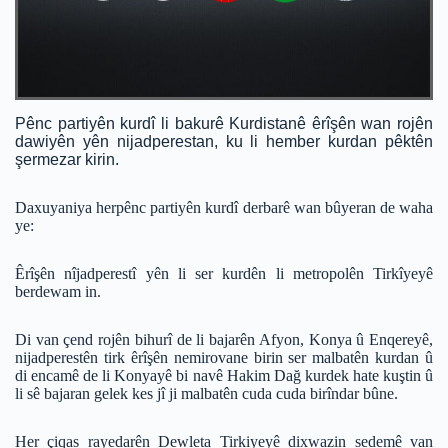
Pênc partiyên kurdî li bakurê Kurdistanê êrîşên wan rojên
dawiyên yên nijadperestan, ku li hember kurdan pêktên
şermezar kirin.
Daxuyaniya herpênc partiyên kurdî derbarê wan bûyeran de waha
ye:
Êrîşên nîjadperestî yên li ser kurdên li metropolên Tirkîyeyê
berdewam in.
Di van çend rojên bihurî de li bajarên Afyon, Konya û Enqereyê,
nijadperestên tirk êrîşên nemirovane birin ser malbatên kurdan û
di encamê de li Konyayê bi navê Hakim Dağ kurdek hate kuştin û
li sê bajaran gelek kes jî ji malbatên cuda cuda birîndar bûne.
Her çiqas rayedarên Dewleta Tirkiyeyê dixwazin sedemê van