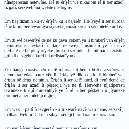
nîjadperestan netewîne. Dê tu êrîşên we nikaribin rê li ber azadî,
rizgarî, serxwebûna welatê me bigire.
Em baş dizanin ku ev êrîşên ku li bajarên Tirkîyeyê li ser kurdan
têne kirin, berdewamîya sîyaseta jenosîdkar a li ser miletê kurd e.
Em di wê bawerîyê de ne ku gava yekem ya li himberî van êrîşên
nemirovane, hevkarî û tifaqa neteweyî, niştimanî ye û di vê
derbarê de berpirsyarîyeke dîrokî li ser milên hemû partî, rêxistin,
grûp û dezgehên kurd û kurdistanîyan e.
Em bangî parastvanên mafê mirovan û hemû hêzên azadîxwaz,
demokrat, edaletparêz yên li Tirkiyeyê dikin da ku li himberî van
êrîşan bê deng neminin. Êrîşên li ser gelê kurd, di eynî demê de
êrîşên li ser azadî û pêşeroja we ne jî. Herweha nîjadperesti
tawaneke li dijî mirovahîyê ye û rê li ber pêşketin û jîyaneke
birûmet a her miletî jî digire.
Em wek 5 partî û tevgerên ku li xwarê navê wan hene, sersaxî ji
malbata Hekim Dal re û şîfaya xêrê ji birîndaran re dixwazin.
Em van êrîşên nîjadperest û nemirovane rûreş dikin.