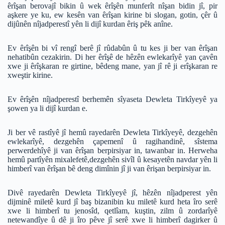
êrîşan berovajî bikin û wek êrîşên munferît nîşan bidin jî, pir
aşkere ye ku, ew kesên van êrîşan kirine bi slogan, gotin, çêr û
dijûnên nîjadperestî yên li dijî kurdan êriş pêk anîne.
Ev êrîşên bi vî rengî berê jî rûdabûn û tu kes ji ber van êrîşan
nehatibûn cezakirin. Di her êrîşê de hêzên ewlekarîyê yan çavên
xwe ji êrîşkaran re girtine, bêdeng mane, yan jî rê ji erîşkaran re
xweştir kirine.
Ev êrîşên nîjadperestî berhemên sîyaseta Dewleta Tirkîyeyê ya
şowen ya li dijî kurdan e.
Ji ber vê rastîyê jî hemû rayedarên Dewleta Tirkîyeyê, dezgehên
ewlekarîyê, dezgehên çapemenî û ragihandinê, sîstema
perwerdehîyê ji van êrîşan berpirsiyar in, tawanbar in. Herweha
hemû partîyên mixalefetê,dezgehên sivîl û kesayetên navdar yên li
himberî van êrîşan bê deng dimînin jî ji van êrişan berpirsiyar in.
Divê rayedarên Dewleta Tirkîyeyê jî, hêzên nîjadperest yên
dijminê miletê kurd jî baş bizanibin ku miletê kurd heta îro serê
xwe li himberî tu jenosîd, qetlîam, kuştin, zilm û zordarîyê
netewandîye û dê ji îro pêve jî serê xwe li himberî dagirker û