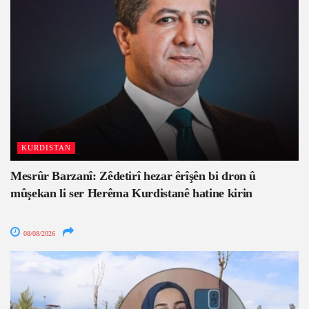
KURDISTAN
Mesrûr Barzanî: Zêdetirî hezar êrîşên bi dron û
mûşekan li ser Herêma Kurdistanê hatine kirin
08/08/2026