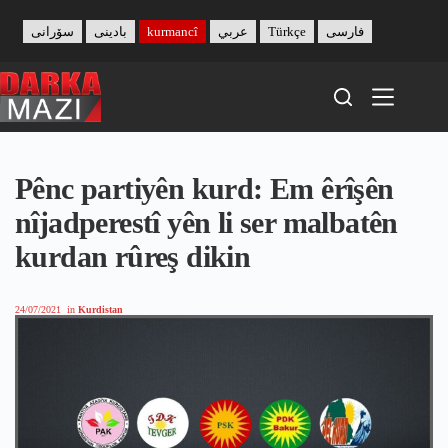
Skip
to
سۆرانی
بادینی
kurmancî
عربي
Türkçe
فارسی
content
Pênc partiyên kurd: Em êrîşên
nîjadperestî yên li ser malbatên
kurdan rûreş dikin
24/07/2021
in
Kurdistan