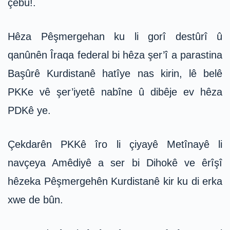
çêbû!.
Hêza Pêşmergehan ku li gorî destûrî û
qanûnên Îraqa federal bi hêza şer’î a parastina
Başûrê Kurdistanê hatîye nas kirin, lê belê
PKKe vê şer’iyetê nabîne û dibêje ev hêza
PDKê ye.
Çekdarên PKKê îro li çiyayê Metînayê li
navçeya Amêdiyê a ser bi Dihokê ve êrîşî
hêzeka Pêşmergehên Kurdistanê kir ku di erka
xwe de bûn.