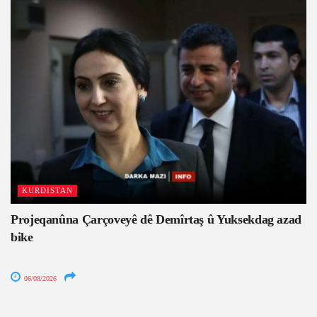
KURDISTAN
Projeqanûna Çarçoveyê dê Demîrtaş û Yuksekdag azad
bike
06/08/2026