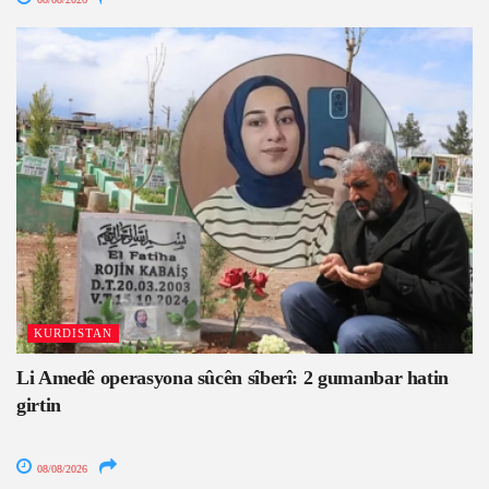
KURDISTAN
Li Amedê operasyona sûcên sîberî: 2 gumanbar hatin
girtin
08/08/2026