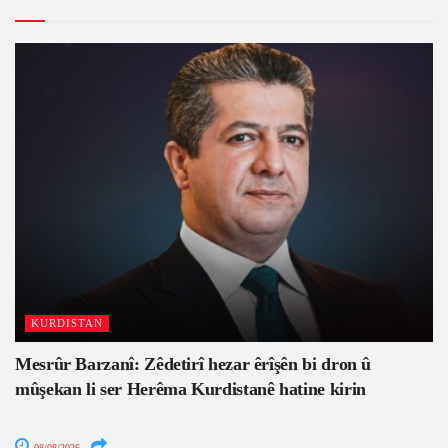
KURDISTAN
Mesrûr Barzanî: Zêdetirî hezar êrîşên bi dron û
mûşekan li ser Herêma Kurdistanê hatine kirin
08/08/2026