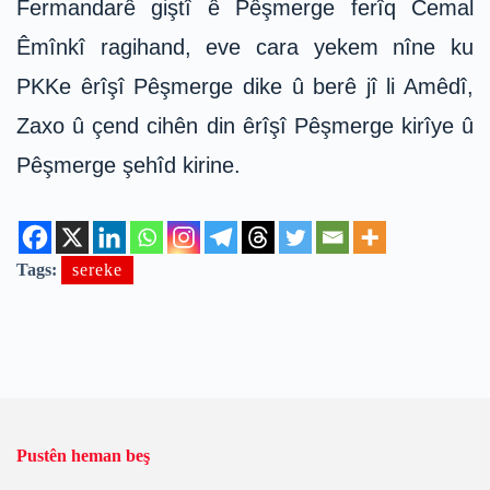
Fermandarê giştî ê Pêşmerge ferîq Cemal
Êmînkî ragihand, eve cara yekem nîne ku
PKKe êrîşî Pêşmerge dike û berê jî li Amêdî,
Zaxo û çend cihên din êrîşî Pêşmerge kirîye û
Pêşmerge şehîd kirine.
Tags:
sereke
Pustên heman beş