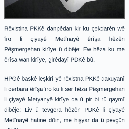
Rêxistina PKKê danpêdan kir ku çekdarên wê
îro li çiyayê Metînayê êrîşa hêzên
Pêşmergehan kirîye û dibêje: Ew hêza ku me
êrîşa wan kirîye, girêdayî PDKê bû.
HPGê baskê leşkirî yê rêxistna PKKê daxuyanî
li derbara êrîşa îro ku li ser hêza Pêşmergehan
li çiyayê Metyanyê kirîye da û pir bi rû qaymî
dibêje: Liv û tevgera hêzên PDKê li çiyayê
Metînayê hatine dîtin, me hişyar da û pevçûn