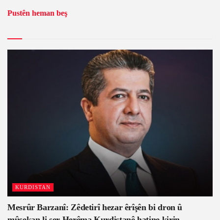
Pustên heman beş
KURDISTAN
Mesrûr Barzanî: Zêdetirî hezar êrîşên bi dron û
mûşekan li ser Herêma Kurdistanê hatine kirin