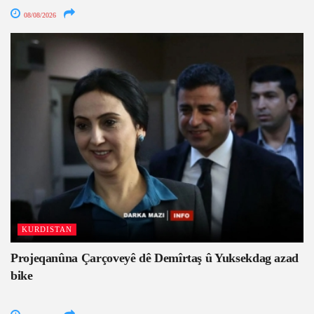
08/08/2026
KURDISTAN
Projeqanûna Çarçoveyê dê Demîrtaş û Yuksekdag azad
bike