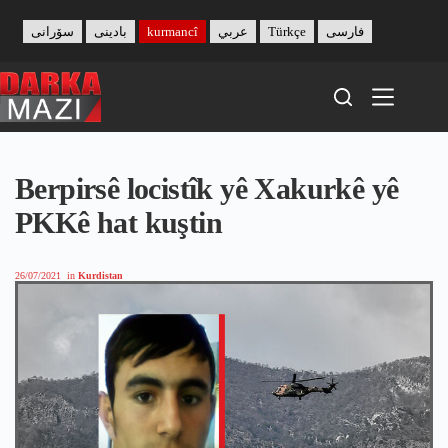
Skip
to
سۆرانی
بادینی
kurmancî
عربي
Türkçe
فارسی
content
Berpirsê locistîk yê Xakurkê yê
PKKê hat kuştin
26/07/2021
in
Kurdistan