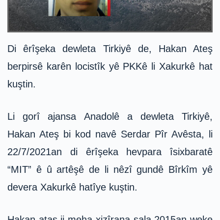
Di êrîşeka dewleta Tirkiyê de, Hakan Ateş
berpirsê karên locistîk yê PKKê li Xakurkê hat
kuştin.
Li gorî ajansa Anadolê a dewleta Tirkiyê,
Hakan Ateş bi kod navê Serdar Pîr Avêsta, li
22/7/2021an di êrîşeka hevpara îsixbaratê
“MIT” ê û artêşê de li nêzî gundê Bîrkîm yê
devera Xakurkê hatîye kuştin.
Hakan ataş ji meha xizîrana sala 2015an weke