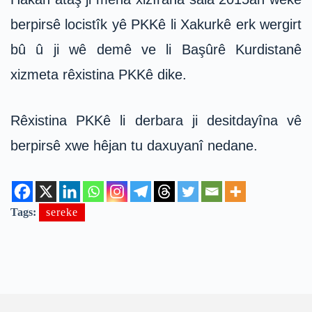
berpirsê locistîk yê PKKê li Xakurkê erk wergirt
bû û ji wê demê ve li Başûrê Kurdistanê
xizmeta rêxistina PKKê dike.
Rêxistina PKKê li derbara ji desitdayîna vê
berpirsê xwe hêjan tu daxuyanî nedane.
Tags:
sereke