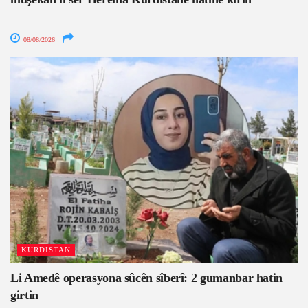
08/08/2026
KURDISTAN
Li Amedê operasyona sûcên sîberî: 2 gumanbar hatin
girtin