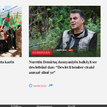
KURDISTAN
eta karên
Nurettin Demirtaş daxuyaniyên balkêş li ser
dewletbûnê dan: “Dewlet li hember civakê
amrazê zilmê ye”
04/08/2026
Vîdîyo
Hemereng
Erşîf