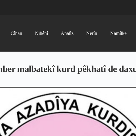
Cîhan
Nihênî
Analîz
Nerîn
Namîlke
mber malbatekî kurd pêkhatî de daxuy