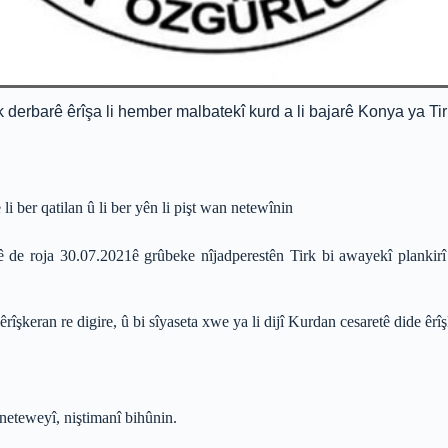
erbarê êrîşa li hember malbatekî kurd a li bajarê Konya ya Tirk
li ber qatilan û li ber yên li pişt wan netewînin
de roja 30.07.2021ê grûbeke nîjadperestên Tirk bi awayekî plankirî 
îşkeran re digire, û bi sîyaseta xwe ya li dijî Kurdan cesaretê dide êrîş
neteweyî, niştimanî bihûnin.