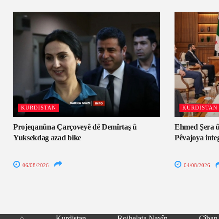
KURDISTAN
KURDISTAN
Projeqanûna Çarçoveyê dê Demîrtaş û
Ehmed Şera û
Yuksekdag azad bike
Pêvajoya inte
06/08/2026
04/08/2026
⌂
Kurdistan
Rojhelata Navîn
Cîhan