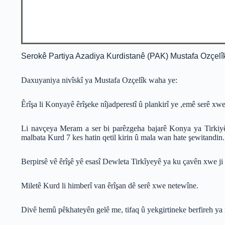
Serokê Partiya Azadiya Kurdistanê (PAK) Mustafa Ozçelîk d
Daxuyaniya nivîskî ya Mustafa Ozçelîk waha ye:
Êrîşa li Konyayê êrîşeke nîjadperestî û plankirî ye ,emê serê xwe 
Li navçeya Meram a ser bi parêzgeha bajarê Konya ya Tirkiyê 
malbata Kurd 7 kes hatin qetil kirin û mala wan hate şewitandin.
Berpirsê vê êrîşê yê esasî Dewleta Tirkîyeyê ya ku çavên xwe ji êr
Miletê Kurd li himberî van êrîşan dê serê xwe netewîne.
Divê hemû pêkhateyên gelê me, tifaq û yekgirtineke berfireh ya 