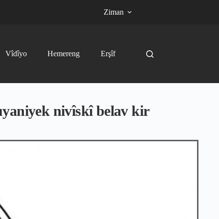
Ziman
Vîdîyo
Hemereng
Erşîf
aniyek nivîskî belav kir