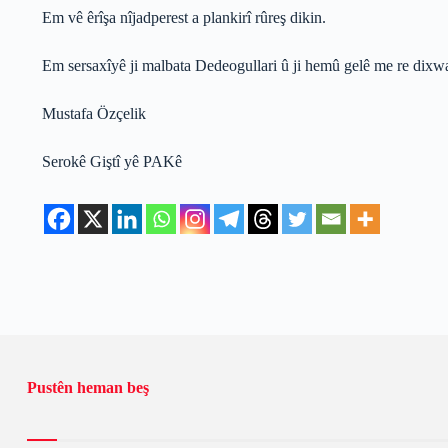
Em vê êrîşa nîjadperest a plankirî rûreş dikin.
Em sersaxîyê ji malbata Dedeogullari û ji hemû gelê me re dixw
Mustafa Özçelik
Serokê Giştî yê PAKê
Pustên heman beş