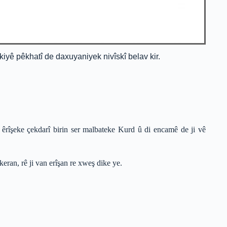
iyê pêkhatî de daxuyaniyek nivîskî belav kir.
êrîşeke çekdarî birin ser malbateke Kurd û di encamê de ji vê
keran, rê ji van erîşan re xweş dike ye.