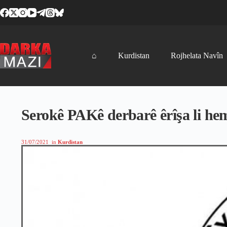
Skip
to
content
⌂
Kurdistan
Rojhelata Navîn
Serokê PAKê derbarê êrîşa li he
31/07/2021
in
Kurdistan