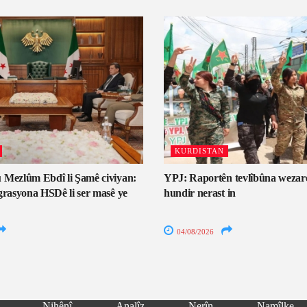
KURDISTAN
 Mezlûm Ebdî li Şamê civiyan:
YPJ: Raportên tevlîbûna wezar
grasyona HSDê li ser masê ye
hundir nerast in
04/08/2026
Nihênî
Analîz
Nerîn
Namîlke