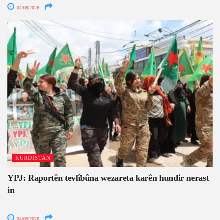
04/08/2026
KURDISTAN
YPJ: Raportên tevlîbûna wezareta karên hundir nerast
in
04/08/2026