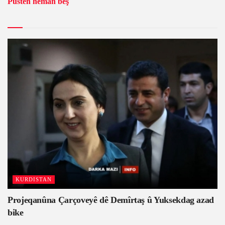
Pustên heman beş
KURDISTAN
Projeqanûna Çarçoveyê dê Demîrtaş û Yuksekdag azad
bike