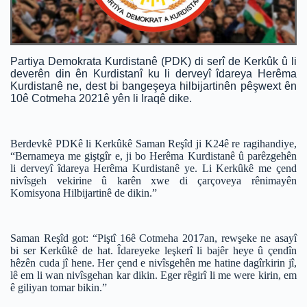
Partiya Demokrata Kurdistanê (PDK) di serî de Kerkûk û li
deverên din ên Kurdistanî ku li derveyî îdareya Herêma
Kurdistanê ne, dest bi bangeşeya hilbijartinên pêşwext ên
10ê Cotmeha 2021ê yên li Iraqê dike.
Berdevkê PDKê li Kerkûkê Saman Reşîd ji K24ê re ragihandiye,
“Bernameya me giştgîr e, ji bo Herêma Kurdistanê û parêzgehên
li derveyî îdareya Herêma Kurdistanê ye. Li Kerkûkê me çend
nivîsgeh vekirine û karên xwe di çarçoveya rênimayên
Komisyona Hilbijartinê de dikin.”
Saman Reşîd got: “Piştî 16ê Cotmeha 2017an, rewşeke ne asayî
bi ser Kerkûkê de hat. Îdareyeke leşkerî li bajêr heye û çendîn
hêzên cuda jî hene. Her çend e nivîsgehên me hatine dagîrkirin jî,
lê em li wan nivîsgehan kar dikin. Eger rêgirî li me were kirin, em
ê giliyan tomar bikin.”