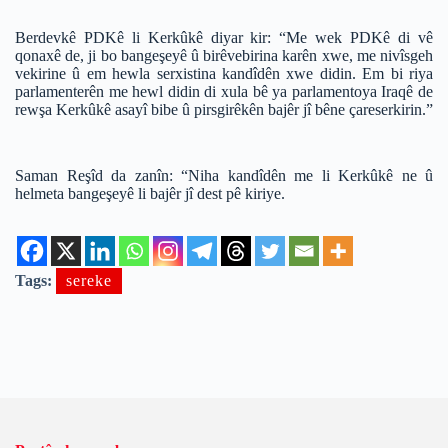
Berdevkê PDKê li Kerkûkê diyar kir: “Me wek PDKê di vê
qonaxê de, ji bo bangeşeyê û birêvebirina karên xwe, me nivîsgeh
vekirine û em hewla serxistina kandîdên xwe didin. Em bi riya
parlamenterên me hewl didin di xula bê ya parlamentoya Iraqê de
rewşa Kerkûkê asayî bibe û pirsgirêkên bajêr jî bêne çareserkirin.”
Saman Reşîd da zanîn: “Niha kandîdên me li Kerkûkê ne û
helmeta bangeşeyê li bajêr jî dest pê kiriye.
Tags:
sereke