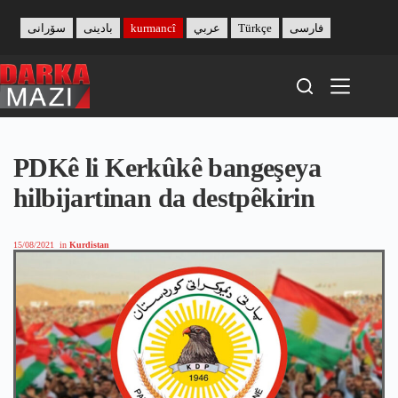
Skip
to
سۆرانی
بادینی
kurmancî
عربي
Türkçe
فارسی
content
PDKê li Kerkûkê bangeşeya
hilbijartinan da destpêkirin
15/08/2021
in
Kurdistan