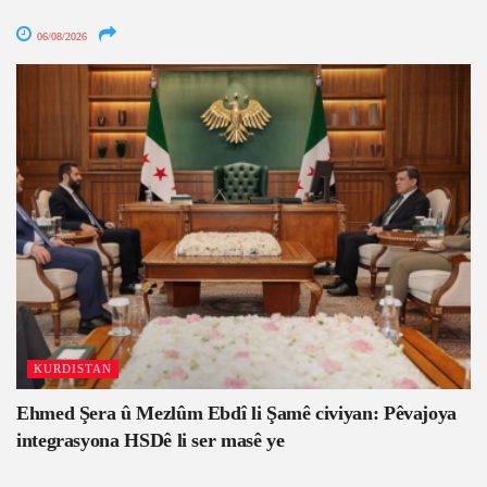
06/08/2026
KURDISTAN
Ehmed Şera û Mezlûm Ebdî li Şamê civiyan: Pêvajoya
integrasyona HSDê li ser masê ye