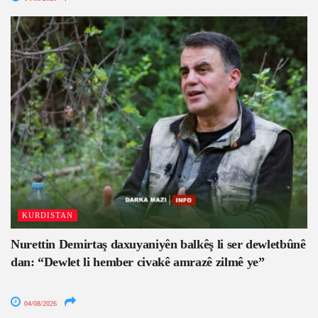
KURDISTAN
Nurettin Demirtaş daxuyaniyên balkêş li ser dewletbûnê
dan: “Dewlet li hember civakê amrazê zilmê ye”
04/08/2026