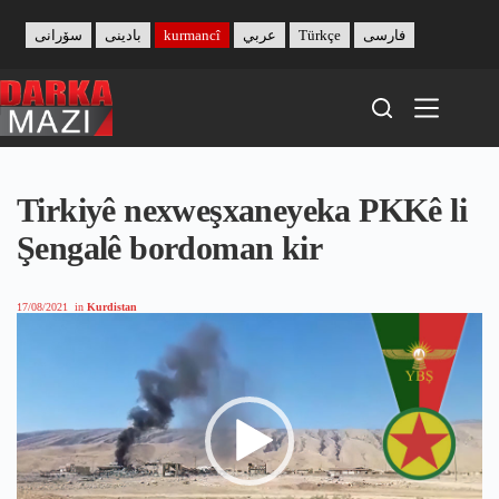
Skip
to
سۆرانی
بادینی
kurmancî
عربي
Türkçe
فارسی
content
Tirkiyê nexweşxaneyeka PKKê li
Şengalê bordoman kir
17/08/2021
in
Kurdistan
Video
Player