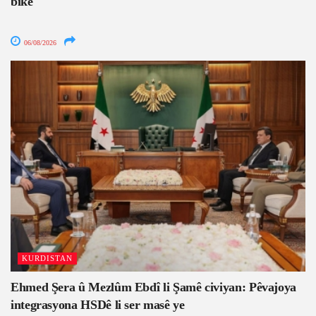
bike
06/08/2026
KURDISTAN
Ehmed Şera û Mezlûm Ebdî li Şamê civiyan: Pêvajoya
integrasyona HSDê li ser masê ye