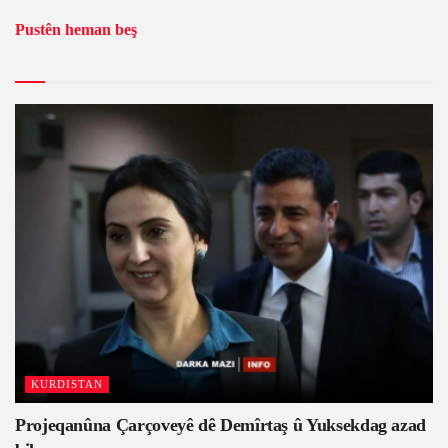
Pustên heman beş
KURDISTAN
Projeqanûna Çarçoveyê dê Demîrtaş û Yuksekdag azad