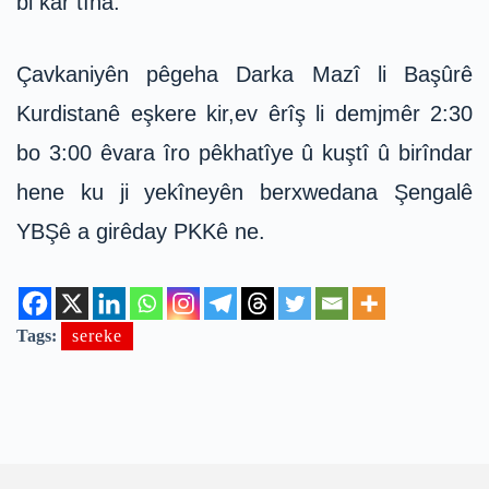
bi kar tîna.
Çavkaniyên pêgeha Darka Mazî li Başûrê
Kurdistanê eşkere kir,ev êrîş li demjmêr 2:30
bo 3:00 êvara îro pêkhatîye û kuştî û birîndar
hene ku ji yekîneyên berxwedana Şengalê
YBŞê a girêday PKKê ne.
Tags:
sereke