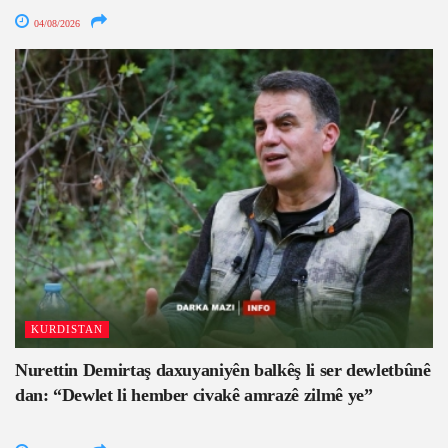
04/08/2026
KURDISTAN
Nurettin Demirtaş daxuyaniyên balkêş li ser dewletbûnê
dan: “Dewlet li hember civakê amrazê zilmê ye”