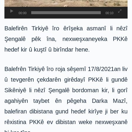
00:00
00:10
Balefirên Tirkiyê îro êrîşeka asmanî li nêzî
Şengalê pêk îna, nexweşxaneyeka PKKê
hedef kir û kuştî û birîndar hene.
Balefrên Tirkiyê îro roja sêşemî 17/8/2021an liv
û tevgerên çekdarên girêdayî PKKê li gundê
Sikêniyê li nêzî Şengalê bordoman kir, li gorî
agahiyên taybet ên pêgeha Darka Mazî,
balefiran dibistana gund hedef kirîye ji ber ku
rêxistina PKKê ev dibistan weke nexweşxanê