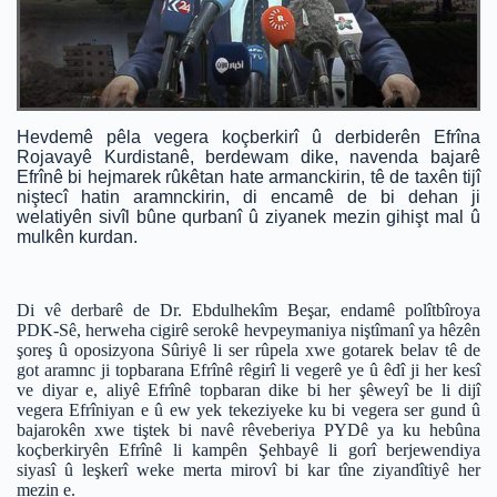
Hevdemê pêla vegera koçberkirî û derbiderên Efrîna
Rojavayê Kurdistanê, berdewam dike, navenda bajarê
Efrînê bi hejmarek rûkêtan hate armanckirin, tê de taxên tijî
niştecî hatin aramnckirin, di encamê de bi dehan ji
welatiyên sivîl bûne qurbanî û ziyanek mezin gihişt mal û
mulkên kurdan.
Di vê derbarê de Dr. Ebdulhekîm Beşar, endamê polîtbîroya
PDK-Sê, herweha cigirê serokê hevpeymaniya niştîmanî ya hêzên
şoreş û oposizyona Sûriyê li ser rûpela xwe gotarek belav tê de
got aramnc ji topbarana Efrînê rêgirî li vegerê ye û êdî ji her kesî
ve diyar e, aliyê Efrînê topbaran dike bi her şêweyî be li dijî
vegera Efrîniyan e û ew yek tekeziyeke ku bi vegera ser gund û
bajarokên xwe tiştek bi navê rêveberiya PYDê ya ku hebûna
koçberkiryên Efrînê li kampên Şehbayê li gorî berjewendiya
siyasî û leşkerî weke merta mirovî bi kar tîne ziyandîtiyê her
mezin e.