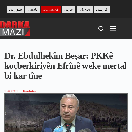
Skip
to
سۆرانی
بادینی
kurmancî
عربي
Türkçe
فارسی
content
Dr. Ebdulhekîm Beşar: PKKê
koçberkiriyên Efrînê weke mertal
bi kar tîne
19/08/2021
in
Kurdistan