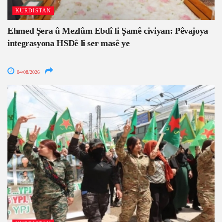
KURDISTAN
Ehmed Şera û Mezlûm Ebdî li Şamê civiyan: Pêvajoya
integrasyona HSDê li ser masê ye
04/08/2026