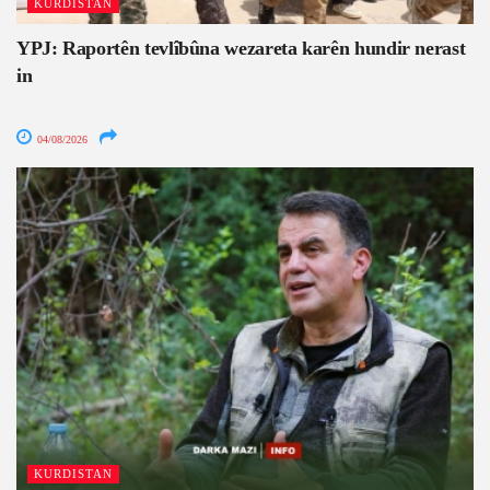
KURDISTAN
YPJ: Raportên tevlîbûna wezareta karên hundir nerast
in
04/08/2026
KURDISTAN