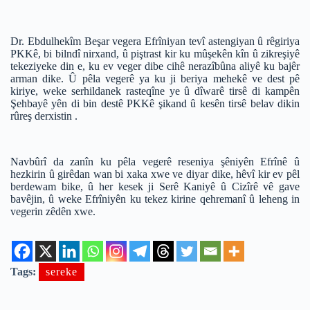
Dr. Ebdulhekîm Beşar vegera Efrîniyan tevî astengiyan û rêgiriya
PKKê, bi bilndî nirxand, û piştrast kir ku mûşekên kîn û zikreşiyê
tekeziyeke din e, ku ev veger dibe cihê nerazîbûna aliyê ku bajêr
arman dike. Û pêla vegerê ya ku ji beriya mehekê ve dest pê
kiriye, weke serhildanek rasteqîne ye û dîwarê tirsê di kampên
Şehbayê yên di bin destê PKKê şikand û kesên tirsê belav dikin
rûreş derxistin .
Navbûrî da zanîn ku pêla vegerê reseniya şêniyên Efrînê û
hezkirin û girêdan wan bi xaka xwe ve diyar dike, hêvî kir ev pêl
berdewam bike, û her kesek ji Serê Kaniyê û Cizîrê vê gave
bavêjin, û weke Efrîniyên ku tekez kirine qehremanî û leheng in
vegerin zêdên xwe.
Tags:
sereke