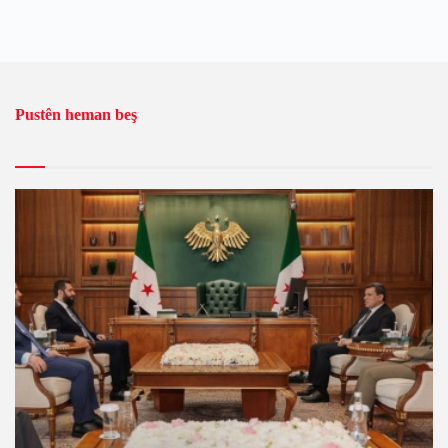
Pustên heman beş