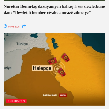
Nurettin Demirtaş daxuyaniyên balkêş li ser dewletbûnê
dan: “Dewlet li hember civakê amrazê zilmê ye”
04/08/2026
KURDISTAN