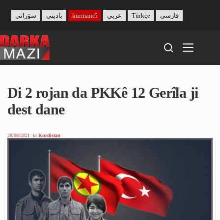
Skip
to
سۆرانی
بادینی
kurmancî
عربي
Türkçe
فارسی
content
Di 2 rojan da PKKê 12 Gerîla ji
dest dane
28/08/2021
in
Kurdistan