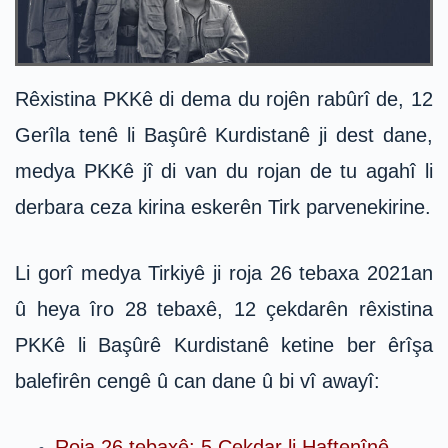
Rêxistina PKKê di dema du rojên rabûrî de, 12
Gerîla tenê li Başûrê Kurdistanê ji dest dane,
medya PKKê jî di van du rojan de tu agahî li
derbara ceza kirina eskerên Tirk parvenekirine.
Li gorî medya Tirkiyê ji roja 26 tebaxa 2021an
û heya îro 28 tebaxê, 12 çekdarên rêxistina
PKKê li Başûrê Kurdistanê ketine ber êrîşa
balefirên cengê û can dane û bi vî awayî:
Roja 26 tebaxê: 5 Çekdar li Haftenînê.