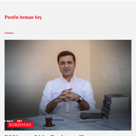
Pustên heman beş
KURDISTAN