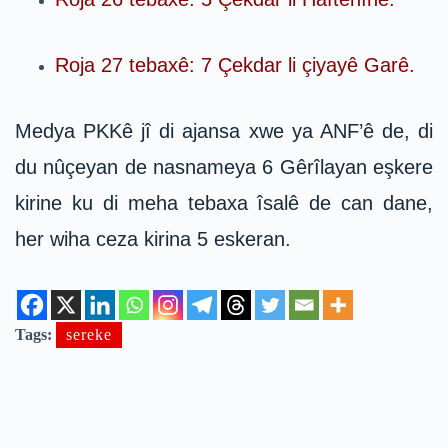
Roja 27 tebaxê: 7 Çekdar li çiyayê Garê.
Medya PKKê jî di ajansa xwe ya ANF’ê de, di
du nûçeyan de nasnameya 6 Gêrîlayan eşkere
kirine ku di meha tebaxa îsalê de can dane,
her wiha ceza kirina 5 eskeran.
Tags:
sereke