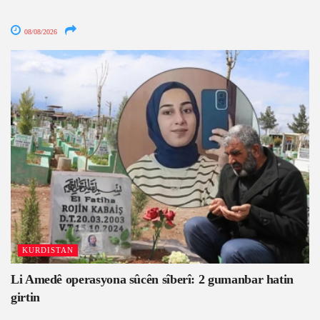
08/08/2026
KURDISTAN
Li Amedê operasyona sûcên sîberî: 2 gumanbar hatin
girtin