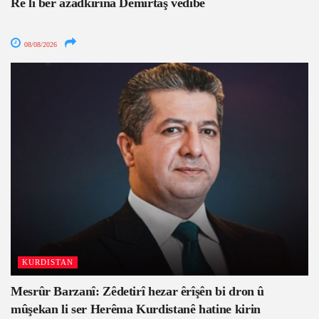
Rê li ber azadkirina Demirtaş vedibe
08/08/2026
KURDISTAN
Mesrûr Barzanî: Zêdetirî hezar êrîşên bi dron û
mûşekan li ser Herêma Kurdistanê hatine kirin