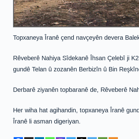
Topxaneya Îranê çend navçeyên devera Balek
Rêveberê Nahiya Sîdekanê Îhsan Çelebî ji K24
gundê Telan û zozanên Berbizîn û Bin Reşkînê
Derbarê ziyanên topbaranê de, Rêveberê Nah
Her wiha hat agihandin, topxaneya Îranê gund
Îranê li asman digeriyan.