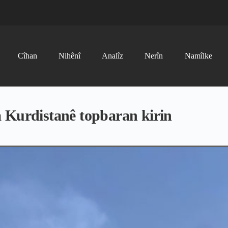
Cîhan
Nihênî
Analîz
Nerîn
Namîlke
 Kurdistanê topbaran kirin