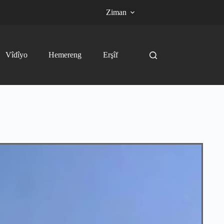
Ziman
Vîdîyo
Hemereng
Erşîf