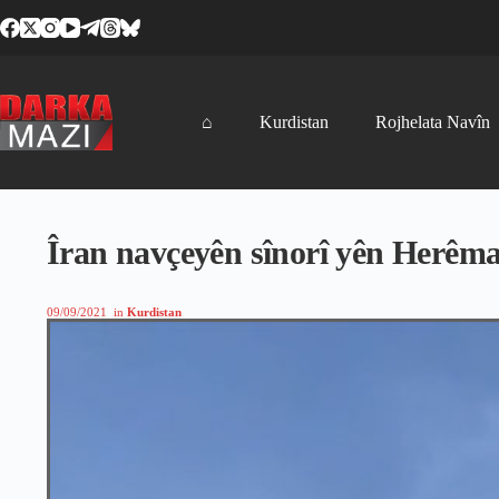
Skip
to
content
⌂
Kurdistan
Rojhelata Navîn
Îran navçeyên sînorî yên Herêma
09/09/2021
in
Kurdistan