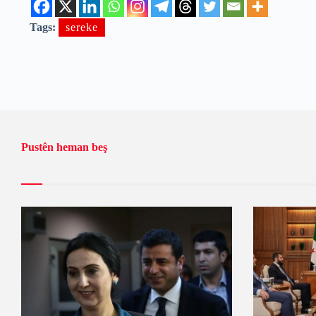
Tags:
sereke
Pustên heman beş