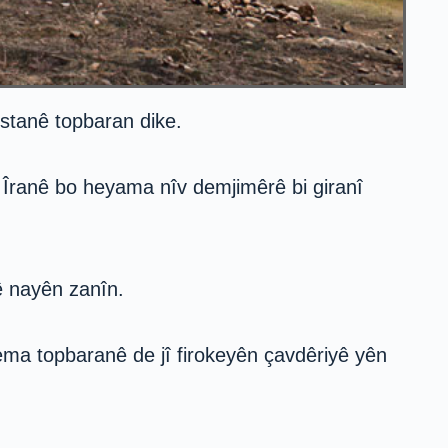
stanê topbaran dike.
 Îranê bo heyama nîv demjimêrê bi giranî
ê nayên zanîn.
ema topbaranê de jî firokeyên çavdêriyê yên