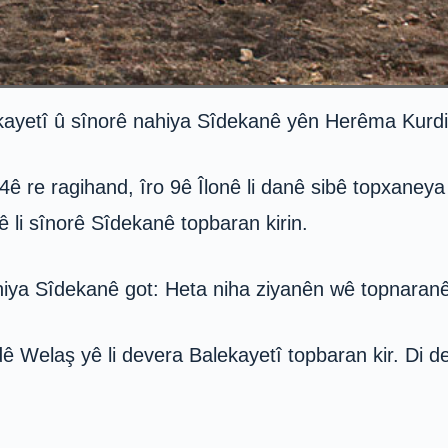
ayetî û sînorê nahiya Sîdekanê yên Herêma Kurdi
ê re ragihand, îro 9ê Îlonê li danê sibê topxaneya
 li sînorê Sîdekanê topbaran kirin.
iya Sîdekanê got: Heta niha ziyanên wê topnaran
ê Welaş yê li devera Balekayetî topbaran kir. Di d