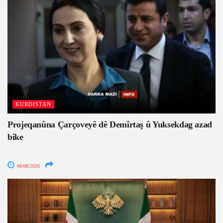
KURDISTAN
Projeqanûna Çarçoveyê dê Demîrtaş û Yuksekdag azad
bike
06/08/2026