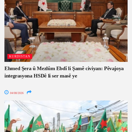
KURDISTAN
Ehmed Şera û Mezlûm Ebdî li Şamê civiyan: Pêvajoya
integrasyona HSDê li ser masê ye
04/08/2026