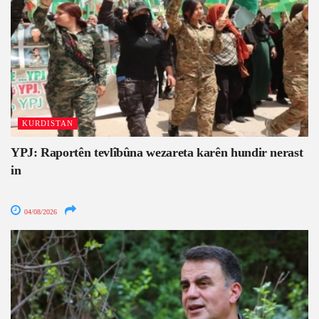
KURDISTAN
YPJ: Raportên tevlîbûna wezareta karên hundir nerast
in
04/08/2026