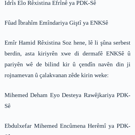
Idrîs Elo Rêxistina Efrînê ya PDK-Sê
Fûad Îbrahîm Emîndariya Giştî ya ENKSê
Emîr Hamid Rêxistina Soz hene, lê li şûna serbest
berdin, asta kiriyrên xwe di dermafê ENKSê û
pariyên wê de bilind kir û çendîn navên din ji
rojnamevan û çalakvanan zêde kirin weke:
Mihemed Deham Eyo Desteya Rawêjkariya PDK-
Sê
Ebdulxefar Mihemed Encûmena Herêmî ya PDK-