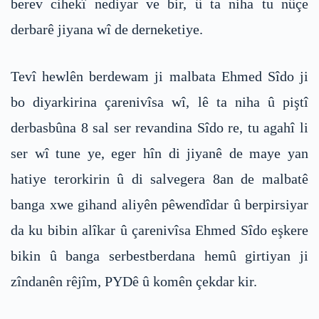
berev cihekî nediyar ve bir, û ta niha tu nûçe
derbarê jiyana wî de derneketiye.
Tevî hewlên berdewam ji malbata Ehmed Sîdo ji
bo diyarkirina çarenivîsa wî, lê ta niha û piştî
derbasbûna 8 sal ser revandina Sîdo re, tu agahî li
ser wî tune ye, eger hîn di jiyanê de maye yan
hatiye terorkirin û di salvegera 8an de malbatê
banga xwe gihand aliyên pêwendîdar û berpirsiyar
da ku bibin alîkar û çarenivîsa Ehmed Sîdo eşkere
bikin û banga serbestberdana hemû girtiyan ji
zîndanên rêjîm, PYDê û komên çekdar kir.