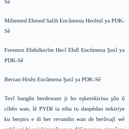
Sê
Mihemed Ehmed Salih Encûmena Herêmî ya PDK-
Sê
Feremez Ebdulkerîm Hecî Ebdî Encûmena Şaxî ya
PDK-Sê
Berzan Hisên Encûmena Şaxî ya PDK-Sê
Tevî bangên berdewam ji bo eşkerekirina şûn û
cihên wan, lê PYDê ta niha tu danpêdan nekiriye
ku berpirs e di ber revandin wan de berûvajî wê