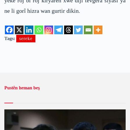
yekê roj bi roj kiryarên xwe dijî tevgera siyasî ya
ne li gorî hizra wan gurtir dikin.
Tags:
sereke
Pustên heman beş