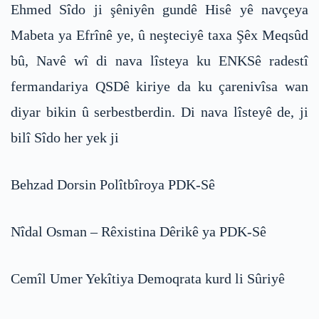
Ehmed Sîdo ji şêniyên gundê Hisê yê navçeya
Mabeta ya Efrînê ye, û neşteciyê taxa Şêx Meqsûd
bû, Navê wî di nava lîsteya ku ENKSê radestî
fermandariya QSDê kiriye da ku çarenivîsa wan
diyar bikin û serbestberdin. Di nava lîsteyê de, ji
bilî Sîdo her yek ji
Behzad Dorsin Polîtbîroya PDK-Sê
Nîdal Osman – Rêxistina Dêrikê ya PDK-Sê
Cemîl Umer Yekîtiya Demoqrata kurd li Sûriyê