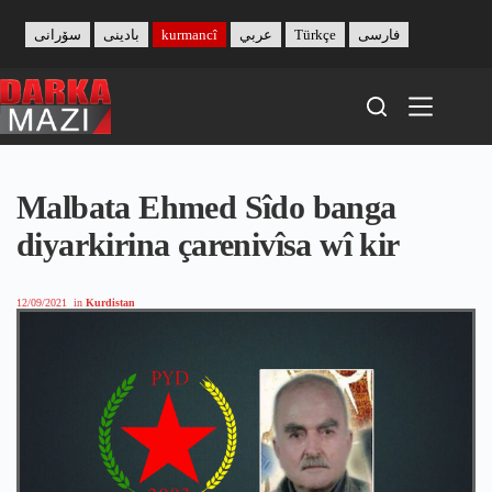
Skip
to
سۆرانی
بادینی
kurmancî
عربي
Türkçe
فارسی
content
Malbata Ehmed Sîdo banga
diyarkirina çarenivîsa wî kir
12/09/2021
in
Kurdistan