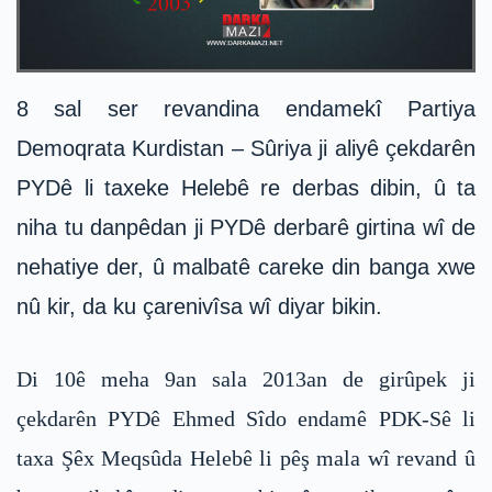
8 sal ser revandina endamekî Partiya
Demoqrata Kurdistan – Sûriya ji aliyê çekdarên
PYDê li taxeke Helebê re derbas dibin, û ta
niha tu danpêdan ji PYDê derbarê girtina wî de
nehatiye der, û malbatê careke din banga xwe
nû kir, da ku çarenivîsa wî diyar bikin.
Di 10ê meha 9an sala 2013an de girûpek ji
çekdarên PYDê Ehmed Sîdo endamê PDK-Sê li
taxa Şêx Meqsûda Helebê li pêş mala wî revand û