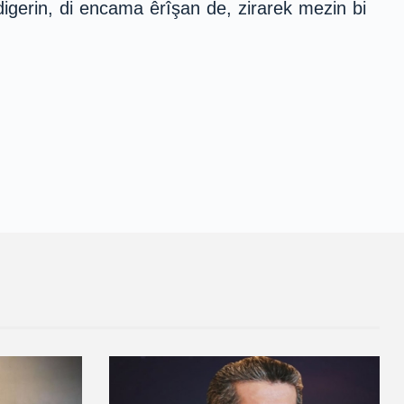
igerin, di encama êrîşan de, zirarek mezin bi