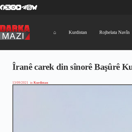
Skip
to
content
⌂
Kurdistan
Rojhelata Navîn
Îranê carek din sînorê Başûrê K
13/09/2021
in
Kurdistan