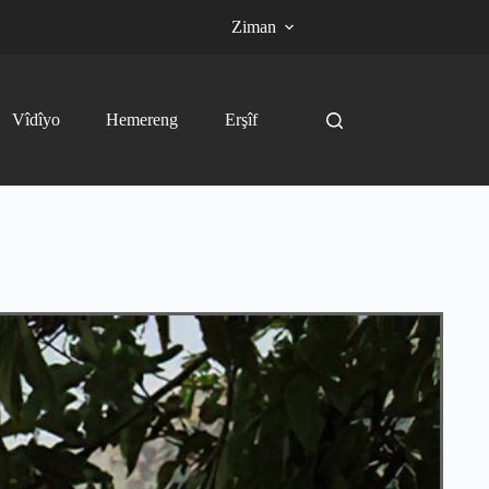
Ziman
Vîdîyo
Hemereng
Erşîf