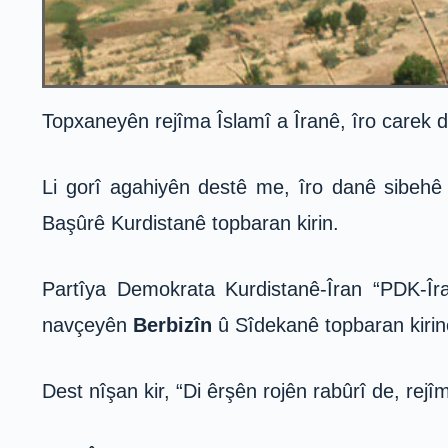
Topxaneyên rejîma Îslamî a Îranê, îro carek 
Li gorî agahiyên destê me, îro danê sibeh
Başûrê Kurdistanê topbaran kirin.
Partîya Demokrata Kurdistanê-Îran “PDK-Îr
navçeyên
Berbizî
n
û Sîdekanê topbaran kirin
Dest nîşan kir, “Di êrşên rojên rabûrî de, rej