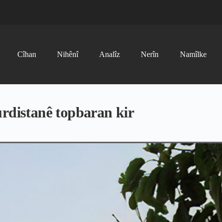
Cîhan
Nihênî
Analîz
Nerîn
Namîlke
urdistanê topbaran kir