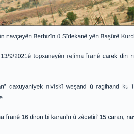
din navçeyên Berbiz
î
n û Sîdekanê yên Başûrê Kurdis
ê 13/9/2021ê topxaneyên rejîma Îranê carek din
an” daxuyanîyek nivîskî weşand û ragihand ku 
e.
îma Îranê 16 diron bi karanîn û zêdetirî 15 caran, 