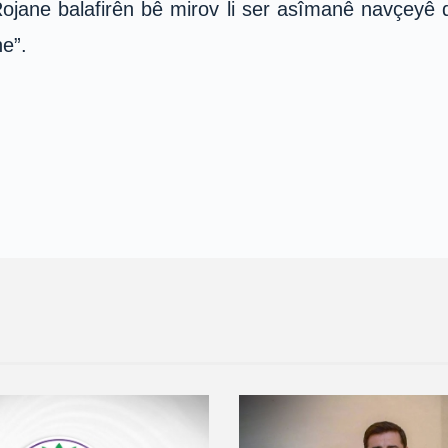
ojane balafirên bê mirov li ser asîmanê navçeyê d
ne”.