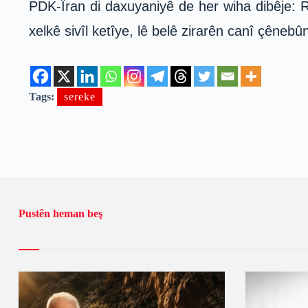
PDK-Îran di daxuyaniyê de her wiha dibêje: R
xelkê sivîl ketîye, lê belê zirarên canî çênebû
Tags:
sereke
Pustên heman beş