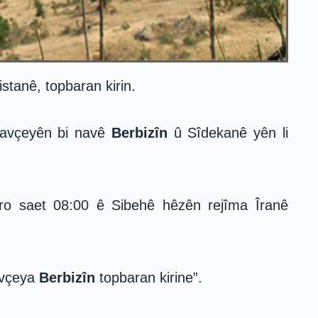
tanê, topbaran kirin.
 navçeyên bi navê
Berbizî
n
û Sîdekanê yên li
îro saet 08:00 ê Sibehê hêzên rejîma Îranê
navçeya
Berbizî
n
topbaran kirine”.