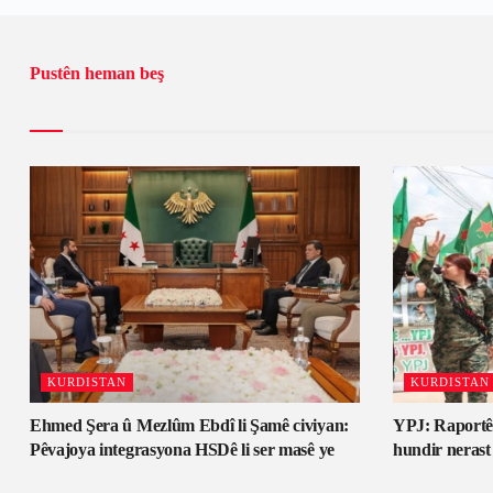
Pustên heman beş
KURDISTAN
KURDISTAN
Ehmed Şera û Mezlûm Ebdî li Şamê civiyan:
YPJ: Raportê
Pêvajoya integrasyona HSDê li ser masê ye
hundir nerast