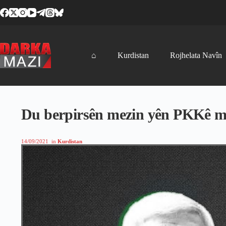
Skip
to
content
⌂
Kurdistan
Rojhelata Navîn
Du berpirsên mezin yên PKKê m
14/09/2021
in
Kurdistan