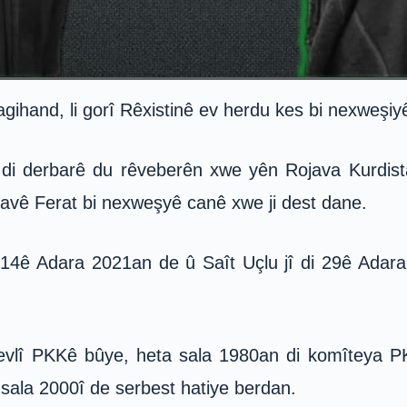
gihand, li gorî Rêxistinê ev herdu kes bi nexweşiy
i derbarê du rêveberên xwe yên Rojava Kurdistan
navê Ferat bi nexweşyê canê xwe ji dest dane.
 14ê Adara 2021an de û Saît Uçlu jî di 29ê Adara
ê tevlî PKKê bûye, heta sala 1980an di komîteya 
 sala 2000î de serbest hatiye berdan.