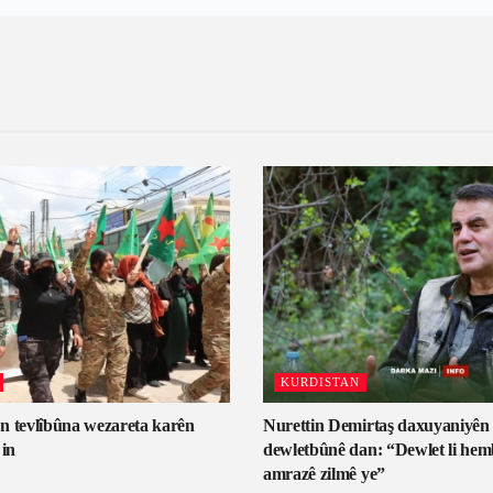
KURDISTAN
n tevlîbûna wezareta karên
Nurettin Demirtaş daxuyaniyên b
 in
dewletbûnê dan: “Dewlet li hem
amrazê zilmê ye”