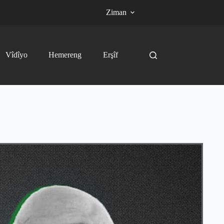
Ziman
Vîdîyo
Hemereng
Erşîf