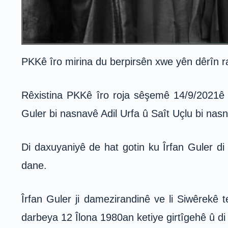
PKKê îro mirina du berpirsên xwe yên dêrîn ra
Rêxistina PKKê îro roja sêşemê 14/9/2021ê d
Guler bi nasnavê Adil Urfa û Saît Uçlu bi nas
Di daxuyaniyê de hat gotin ku Îrfan Guler di
dane.
Îrfan Guler ji damezirandinê ve li Siwêrek
darbeya 12 Îlona 1980an ketiye girtîgehê û di