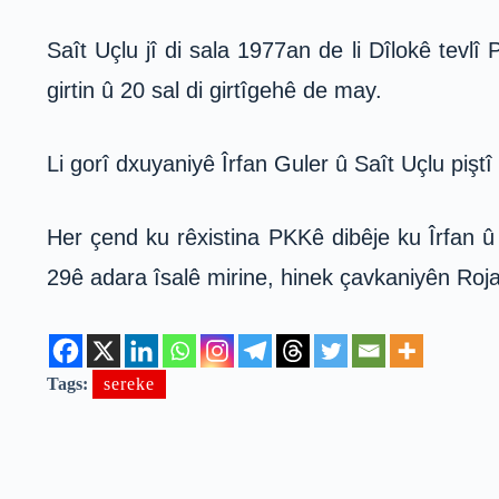
Saît Uçlu jî di sala 1977an de li Dîlokê tevl
girtin û 20 sal di girtîgehê de may.
Li gorî dxuyaniyê Îrfan Guler û Saît Uçlu pişt
Her çend ku rêxistina PKKê dibêje ku Îrfan û
29ê adara îsalê mirine, hinek çavkaniyên Rojav
Tags:
sereke