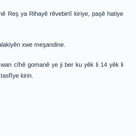
nê Reş ya Rihayê rêvebirtî kiriye, paşê hatiye
 çalakiyên xwe meşandine.
wan cîhê gomanê ye ji ber ku yêk li 14 yêk li
asfîye kirin.