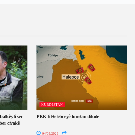
KURDISTAN
alkêş li ser
PKK li Helebceyê tunelan dikole
ber civakê
04/08/2026