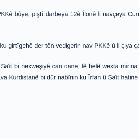
î PKKê bûye, piştî darbeya 12ê Îlonê li navçeya Cur
î ku girtîgehê der tên vedigerin nav PKKê û li çiya
 Saît bi nexweşiyê can dane, lê belê wexta mirina 
a Kurdistanê bi dûr nabînin ku Îrfan û Saît hatine t