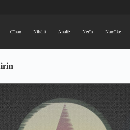
Cîhan
Nihênî
Analîz
Nerîn
Namîlke
irin