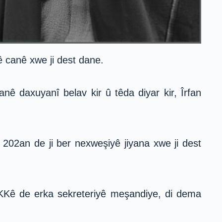
ê canê xwe ji dest dane.
ê daxuyanî belav kir û têda diyar kir, Îrfan
 202an de ji ber nexweşiyê jiyana xwe ji dest
PKKê de erka sekreteriyê meşandiye, di dema