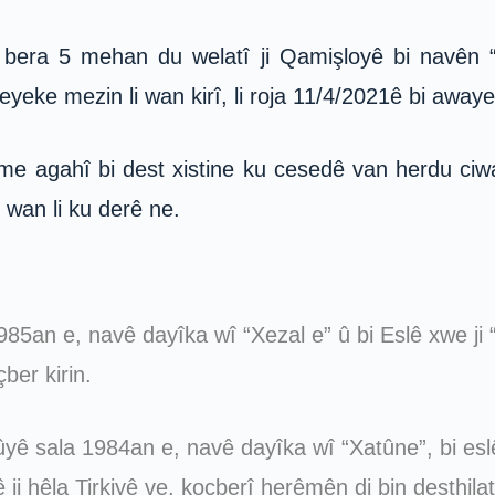
 bera 5 mehan du welatî ji Qamişloyê bi navê
yeke mezin li wan kirî, li roja 11/4/2021ê bi awayekî
 agahî bi dest xistine ku cesedê van herdu ciwan
wan li ku derê ne.
5an e, navê dayîka wî “Xezal e” û bi Eslê xwe ji “C
ber kirin.
ûyê sala 1984an e, navê dayîka wî “Xatûne”, bi esl
ê ji hêla Tirkiyê ve, koçberî herêmên di bin desthila