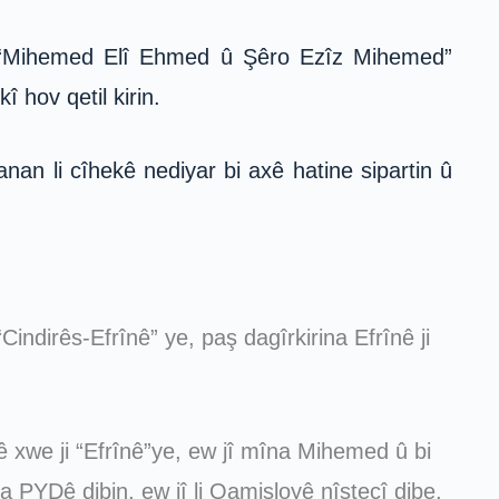
n “Mihemed Elî Ehmed û Şêro Ezîz Mihemed”
 hov qetil kirin.
an li cîhekê nediyar bi axê hatine sipartin û
indirês-Efrînê” ye, paş dagîrkirina Efrînê ji
ê xwe ji “Efrînê”ye, ew jî mîna Mihemed û bi
ta PYDê dibin, ew jî li Qamişloyê nîştecî dibe,