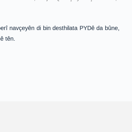
çberî navçeyên di bin desthilata PYDê da bûne,
ê tên.