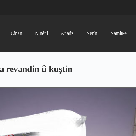
Cîhan
Nihênî
Analîz
Nerîn
Namîlke
 revandin û kuştin