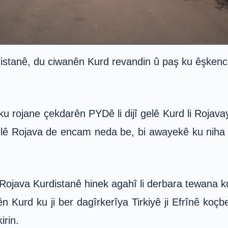
anê, du ciwanên Kurd revandin û paş ku êşkenceye
u rojane çekdarên PYDê li dijî gelê Kurd li Rojav
ê Rojava de encam neda be, bi awayekê ku niha l
ojava Kurdistanê hinek agahî li derbara tewana k
ên Kurd ku ji ber dagîrkerîya Tirkiyê ji Efrînê koç
irin.