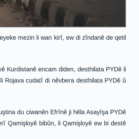
ke mezin li wan kirî, ew di zîndanê de qetil
ayê Kurdistanê encam diden, desthilata PYDê li
i Rojava cudatî di nêvbera desthilata PYDê û
uştina du ciwanên Efrînê ji hêla Asayîşa PYDê
berî Qamişloyê bibûn, li Qamişloyê ew bi destê