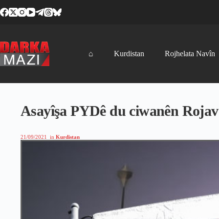
Skip
to
content
⌂
Kurdistan
Rojhelata Navîn
Asayîşa PYDê du ciwanên Rojava
21/09/2021
in
Kurdistan