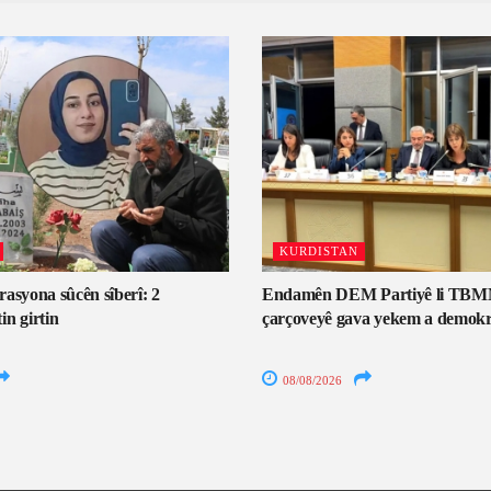
KURDISTAN
asyona sûcên sîberî: 2
Endamên DEM Partiyê li TBM
n girtin
çarçoveyê gava yekem a demokr
08/08/2026