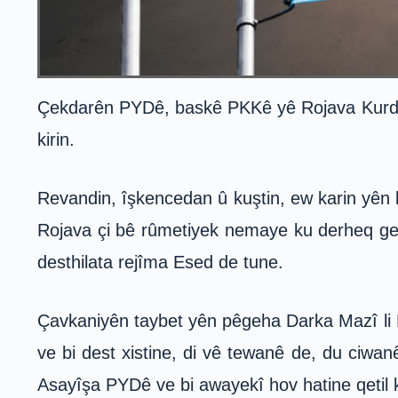
Çekdarên PYDê, baskê PKKê yê Rojava Kurdist
kirin.
Revandin, îşkencedan û kuştin, ew karin yên k
Rojava çi bê rûmetiyek nemaye ku derheq gel
desthilata rejîma Esed de tune.
Çavkaniyên taybet yên pêgeha Darka Mazî li R
ve bi dest xistine, di vê tewanê de, du ciwan
Asayîşa PYDê ve bi awayekî hov hatine qetil k