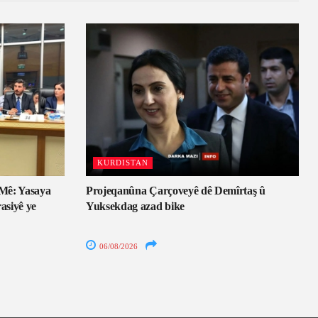
KURDISTAN
Mê: Yasaya
Projeqanûna Çarçoveyê dê Demîrtaş û
asiyê ye
Yuksekdag azad bike
06/08/2026