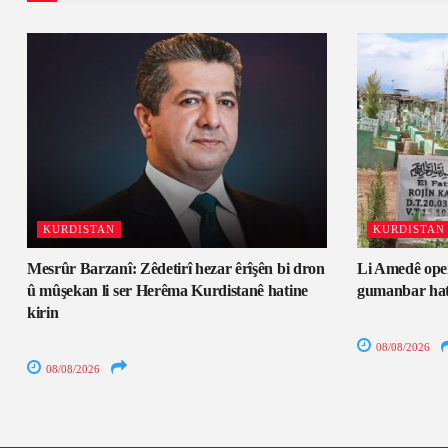
KURDISTAN
KURDISTAN
Mesrûr Barzanî: Zêdetirî hezar êrîşên bi dron
Li Amedê oper
û mûşekan li ser Herêma Kurdistanê hatine
gumanbar hati
kirin
08/08/2026
08/08/2026