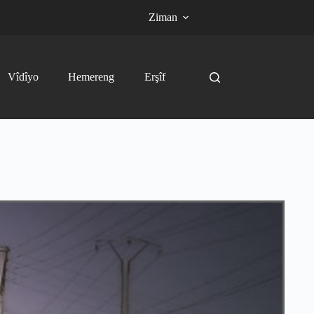
Ziman
Vîdîyo
Hemereng
Erşîf