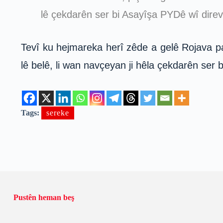
lê çekdarên ser bi Asayîşa PYDê wî direvîn
Tevî ku hejmareka herî zêde a gelê Rojava paş
lê belê, li wan navçeyan ji hêla çekdarên ser 
Tags:
sereke
Pustên heman beş