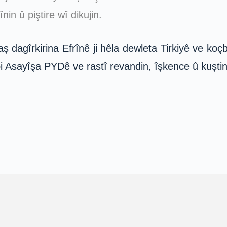
in û piştire wî dikujin.
 dagîrkirina Efrînê ji hêla dewleta Tirkiyê ve ko
bi Asayîşa PYDê ve rastî revandin, îşkence û kuştin