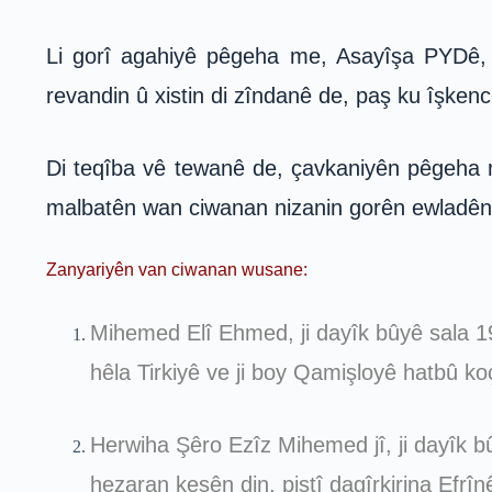
Li gorî agahiyê pêgeha me, Asayîşa PYDê,
revandin û xistin di zîndanê de, paş ku îşkence
Di teqîba vê tewanê de, çavkaniyên pêgeha me
malbatên wan ciwanan nizanin gorên ewladên 
Zanyariyên van ciwanan wusane:
Mihemed Elî Ehmed, ji dayîk bûyê sala 198
hêla Tirkiyê ve ji boy Qamişloyê hatbû koç
Herwiha Şêro Ezîz Mihemed jî, ji dayîk b
hezaran kesên din, piştî dagîrkirina Efrîn